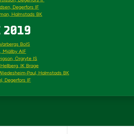
dsen, Degerfors IF
oman, Halmstads BK
 2019
 Varbergs BoIS
 Mjällby AIF
igson, Örgryte IS
Hellberg, IK Brage
iedesheim-Paul, Halmstads BK
l, Degerfors IF