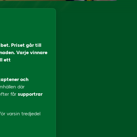
t. Priset går till
naden. Varje vinnare
l ett
kaptener och
mhällen där
efter får
supportrar
r varsin tredjedel