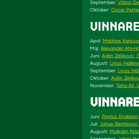
September:
Viktor G
Oktober:
Oscar Pette
VINNARE
April:
Mathias Karlsso
Maj:
Alexander Ahl-H
Juni:
Ajdin Zeljkovic, 
Augusti:
Linus Hallen
September:
Linus Hal
Oktober:
Ajdin Zeljko
November:
Taha Ali,
VINNARE
Juni:
Pontus Engblom,
Juli:
Johan Bertilsson,
Augusti:
Malkolm Nils
September:
Johan Ber