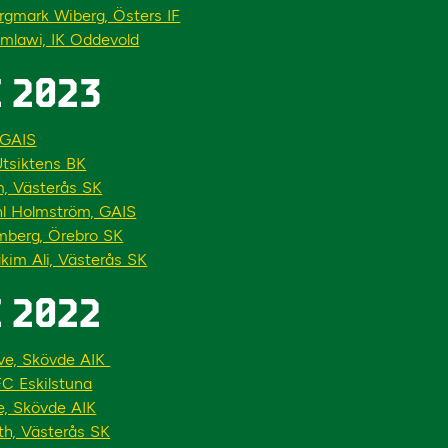
gmark Wiberg, Östers IF
mlawi, IK Oddevold
 2023
 GAIS
Utsiktens BK
m, Västerås SK
hl Holmström, GAIS
lmberg, Örebro SK
kim Ali, Västerås SK
 2022
ve, Skövde AIK
C Eskilstuna
e, Skövde AIK
th, Västerås SK