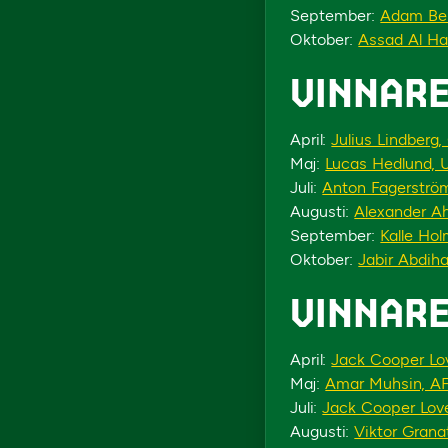
September:
Adam Ber
Oktober:
Assad Al Ha
VINNARE
April:
Julius Lindberg,
Maj:
Lucas Hedlund, 
Juli:
Anton Fagerströ
Augusti:
Alexander A
September:
Kalle Ho
Oktober:
Jabir Abdiha
VINNARE
April:
Jack Cooper Lo
Maj:
Amar Muhsin, AF
Juli:
Jack Cooper Lov
Augusti:
Viktor Grana