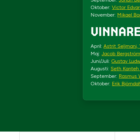
Oktober:
Victor Edvar
November:
Mikael B
VINNARE
April:
Astrit Seljmani,
Maj:
Jacob Bergström,
Juni/Juli:
Gustav Ludw
Augusti:
Seth Kanteh 
September:
Rasmus W
Oktober:
Erik Björndah