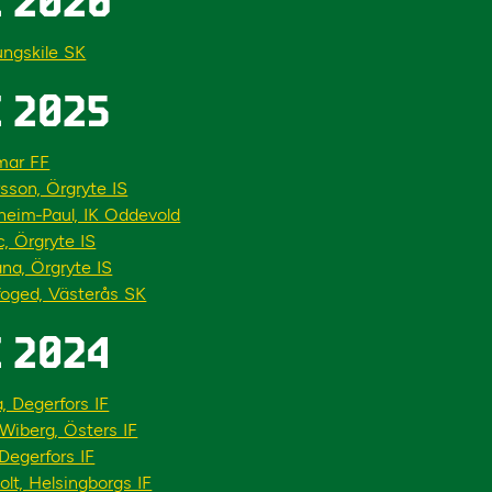
 2026
ungskile SK
 2025
lmar FF
sson, Örgryte IS
eim-Paul, IK Oddevold
, Örgryte IS
na, Örgryte IS
foged, Västerås SK
 2024
, Degerfors IF
iberg, Östers IF
 Degerfors IF
holt, Helsingborgs IF