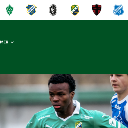
R
MER