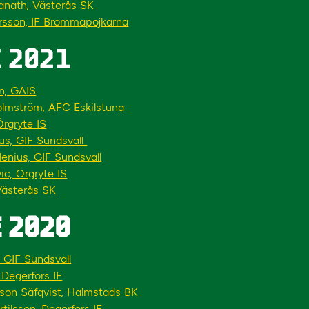
ranath, Västerås SK
rsson, IF Brommapojkarna
 2021
n, GAIS
olmström, AFC Eskilstuna
Örgryte IS
ius, GIF Sundsvall
lenius, GIF Sundsvall
vic, Örgryte IS
 Västerås SK
 2020
 GIF Sundsvall
 Degerfors IF
son Säfqvist, Halmstads BK
tilsson, Degerfors IF