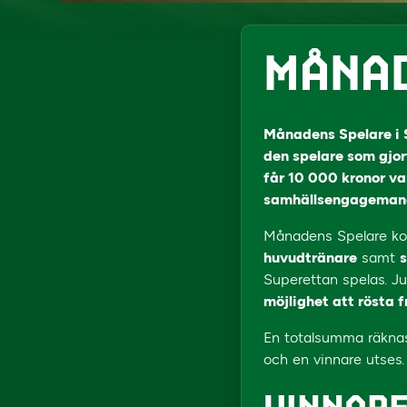
MÅNAD
Månadens Spelare i S
den spelare som gjo
får 10 000 kronor va
samhällsengagemang
Månadens Spelare kom
huvudtränare
samt
s
Superettan spelas. Jur
möjlighet att rösta f
En totalsumma räknas
och en vinnare utses.