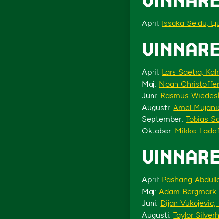
VINNARE
April:
Issaka Seidu, Lj
VINNARE
April:
Lars Saetra, Ka
Maj:
Noah Christoffer
Juni:
Rasmus Wiedesh
Augusti:
Amel Mujanic
September:
Tobias Sa
Oktober:
Mikkel Lade
VINNARE
April:
Pashang Abdulla
Maj:
Adam Bergmark W
Juni:
Dijan Vukojevic,
Augusti:
Taylor Silver