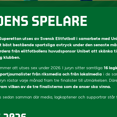
ENS SPELARE
uperettan utses av Svensk Elitfotboll i samarbete med Unibe
rt bäst bestående sportsliga avtryck under den senaste må
rdera från elitfotbollens huvudsponsor Unibet att skänka til
 klubben.
mer att utses sex under 2026. I juryn sitter samtliga
16 lag
portjournalister från riksmedia och från lokalmedia
i de sa
yn röstar varje månad fram tre finalister till utmärkelsen. Där
ram vilken av de tre finalisterna som de anser ska vinna.
 sedan samman där media, lagkaptener och supportrar står fö