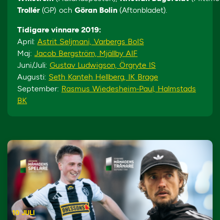
Trollér
(GP) och
Göran Bolin
(Aftonbladet).
Tidigare vinnare 2019:
April:
Astrit Seljmani, Varbergs BoIS
Maj:
Jacob Bergström, Mjällby AIF
Juni/Juli:
Gustav Ludwigson, Örgryte IS
Augusti:
Seth Kanteh Hellberg, IK Brage
September:
Rasmus Wiedesheim-Paul, Halmstads
BK
10 JULI