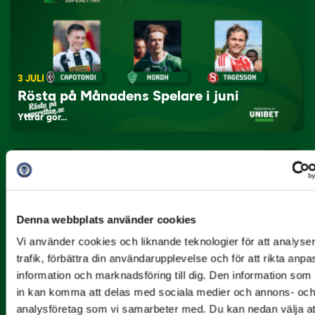
3 JULI
Rösta på Månadens Spelare i juni
Yttrar gör…
Denna webbplats använder cookies
Vi använder cookies och liknande teknologier för att analyse
trafik, förbättra din användarupplevelse och för att rikta anp
3 JULI
information och marknadsföring till dig. Den information so
Rösta på Månadens Tränare i juni
in kan komma att delas med sociala medier och annons- oc
analysföretag som vi samarbeter med. Du kan nedan välja at
Här är de…