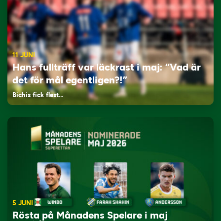
11 JUNI
Hans fullträff var läckrast i maj: “Vad är
det för mål egentligen?!”
Bichis fick flest…
5 JUNI
Rösta på Månadens Spelare i maj