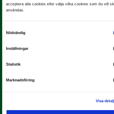
acceptera alla cookies eller välja vilka cookies som du vill s
användas.
Samtyckesval
Nödvändig
Inställningar
29 JUNI
Lagerlöf tar över i Sandvikens IF
Statistik
Tillbaka i hetluften…
Marknadsföring
Visa detal