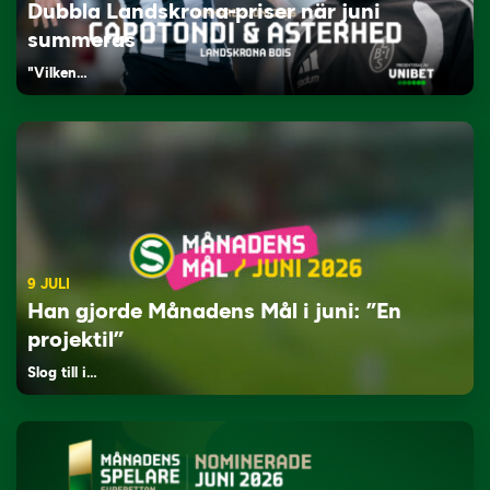
Dubbla Landskrona-priser när juni
summeras
"Vilken…
9 JULI
Han gjorde Månadens Mål i juni: ”En
projektil”
Slog till i…