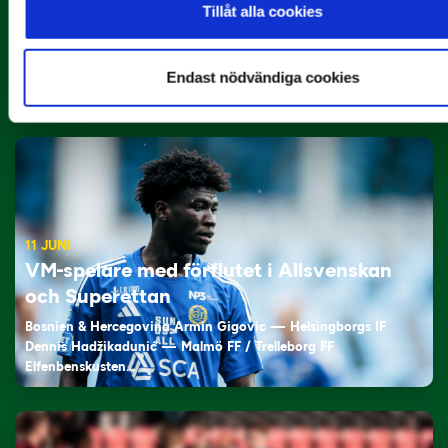
Tillåt alla cookies
12 JUNI
Oddevold och Varberg prisade i maj
månad
Endast nödvändiga cookies
De fick flest…
11 JUNI
VM-spelare med förflutet i Allsvenskan
och Superettan
Bosnien & Hercegovina Armin Gigovic — Helsingborgs IF
Dennis Hadžikadunić — Malmö FF / Trelleborg FF
Elfenbenskusten…