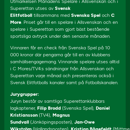
Utmärkelsen Månadens Spelare i Allsvenskan och i
Superettan utses av
Svensk
Elitfotboll
tillsammans med
Svenska Spel
och
C
More
. Priset går till en spelare i Allsvenskan och en
spelare i Superettan som gjort bäst bestående
sportsliga avtryck under den senaste månaden.
Vinnaren får en check från Svenska Spel på 10
000 kronor där pengarna går till en av klubbens
samhällsengagemang. Vinnande spelare utses alltid
i C Mores/TV4:s sändningar från Allsvenskan och
Superettan varje månad och presenteras också i
Svensk Elitfotbolls kanaler samt på Fotbollskanalen.
Jurygrupper:
Juryn består av samtliga Superettanklubbars
lagkaptener,
Filip Brodd
(Svenska Spel),
Daniel
Kristiansson
(TV4),
Magnus
Sundvall
(Jönköpingsposten),
Jan-Owe
Wikström
(Hallandsposten),
Kristian Bågefeldt
(Mittme