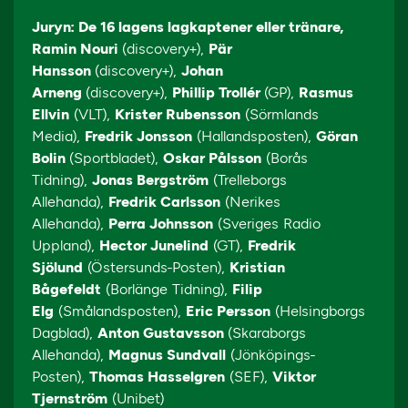
Juryn: De 16 lagens lagkaptener eller tränare,
Ramin Nouri
(discovery+),
Pär
Hansson
(discovery+),
Johan
Arneng
(discovery+),
Phillip Trollér
(GP),
Rasmus
Ellvin
(VLT),
Krister Rubensson
(Sörmlands
Media),
Fredrik Jonsson
(Hallandsposten),
Göran
Bolin
(Sportbladet),
Oskar Pålsson
(Borås
Tidning),
Jonas Bergström
(Trelleborgs
Allehanda),
Fredrik Carlsson
(Nerikes
Allehanda),
Perra Johnsson
(Sveriges Radio
Uppland),
Hector Junelind
(GT),
Fredrik
Sjölund
(Östersunds-Posten),
Kristian
Bågefeldt
(Borlänge Tidning),
Filip
Elg
(Smålandsposten),
Eric Persson
(Helsingborgs
Dagblad),
Anton Gustavsson
(Skaraborgs
Allehanda),
Magnus Sundvall
(Jönköpings-
Posten),
Thomas Hasselgren
(SEF),
Viktor
Tjernström
(Unibet)