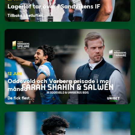
Lagerlöf tar över i Sandvikens IF
Tillbaka i hetluften…
12 JUNI
Oddevold och Varberg prisade i maj
månad
De fick flest…