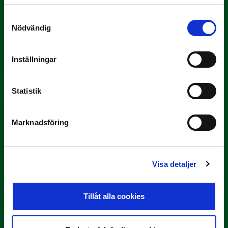
Samtyckesval
9 JULI
Nödvändig
Han gjorde Månadens Mål i juni: ”En
projektil”
Inställningar
Slog till i…
Statistik
Marknadsföring
Visa detaljer
3 JULI
Rösta på Månadens Spelare i juni
Tillåt alla cookies
Yttrar gör…