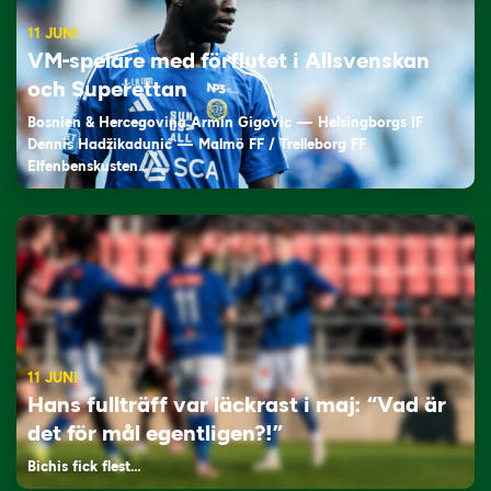
11 JUNI
VM-spelare med förflutet i Allsvenskan
och Superettan
Bosnien & Hercegovina Armin Gigovic — Helsingborgs IF
Dennis Hadžikadunić — Malmö FF / Trelleborg FF
Elfenbenskusten…
11 JUNI
Hans fullträff var läckrast i maj: “Vad är
det för mål egentligen?!”
Bichis fick flest…