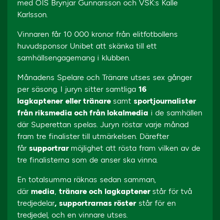
med ÖIS Brynjar Gunnarsson och VSK:s Kalle
Karlsson.
Vinnaren får 10 000 kronor från elitfotbollens
huvudsponsor Unibet att skänka till ett
samhällsengagemang i klubben.
Månadens Spelare och Tränare utses sex gånger
per säsong. I juryn sitter samtliga
16
lagkaptener
eller tränare
samt
sportjournalister
från riksmedia och från lokalmedia
i de samhällen
där Superettan spelas. Juryn röstar varje månad
fram tre finalister till utmärkelsen. Därefter
får
supportrar
möjlighet att rösta fram vilken av de
tre finalisterna som de anser ska vinna.
En totalsumma räknas sedan samman,
där
media
,
tränare och
lagkaptener
står för två
tredjedelar
,
supportrarnas röster
står för en
tredjedel, och en vinnare utses.