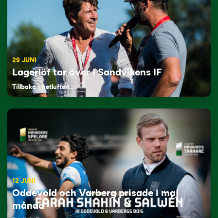
29 JUNI
Lagerlöf tar över i Sandvikens IF
Tillbaka i hetluften…
12 JUNI
Oddevold och Varberg prisade i maj
månad