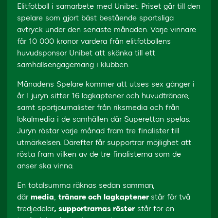
Elitfotboll i samarbete med Unibet. Priset går till den
spelare som gjort bäst bestående sportsliga
avtryck under den senaste månaden. Varje vinnare
får 10 000 kronor vardera från elitfotbollens
huvudsponsor Unibet att skänka till ett
samhällsengagemang i klubben.
Månadens Spelare kommer att utses sex gånger i
år. I juryn sitter 16 lagkaptener och huvudtränare,
samt sportjournalister från riksmedia och från
lokalmedia i de samhällen där Superettan spelas.
Juryn röstar varje månad fram tre finalister till
utmärkelsen. Därefter får supportrar möjlighet att
rösta fram vilken av de tre finalisterna som de
anser ska vinna.
En totalsumma räknas sedan samman,
där
media
,
tränare och
lagkaptener
står för två
tredjedelar
,
supportrarnas röster
står för en