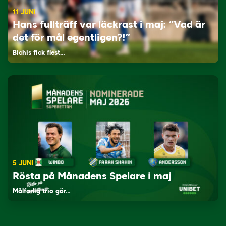
11 JUNI
Hans fullträff var läckrast i maj: “Vad är
det för mål egentligen?!”
Bichis fick flest…
5 JUNI
Rösta på Månadens Spelare i maj
Målfarlig trio gör…