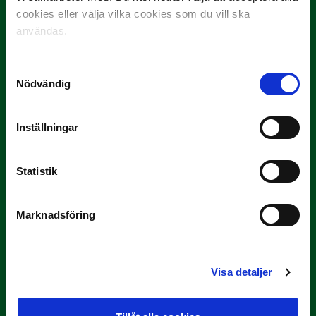
cookies eller välja vilka cookies som du vill ska
användas.
Samtyckesval
Nödvändig
9 JULI
Inställningar
Han gjorde Månadens Mål i juni: ”En
projektil”
Statistik
Slog till i…
Marknadsföring
Visa detaljer