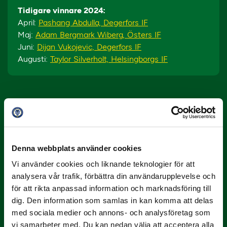
Tidigare vinnare 2024:
April:
Pashang Abdulla, Degerfors IF
Maj:
Adam Bergmark Wiberg, Östers IF
Juni:
Dijan Vukojevic, Degerfors IF
Augusti:
Taylor Silverholt, Helsingborgs IF
Denna webbplats använder cookies
Vi använder cookies och liknande teknologier för att
10 JULI
analysera vår trafik, förbättra din användarupplevelse och
Dubbla Landskrona-priser när juni
för att rikta anpassad information och marknadsföring till
summeras
dig. Den information som samlas in kan komma att delas
med sociala medier och annons- och analysföretag som
"Vilken…
vi samarbeter med. Du kan nedan välja att acceptera alla