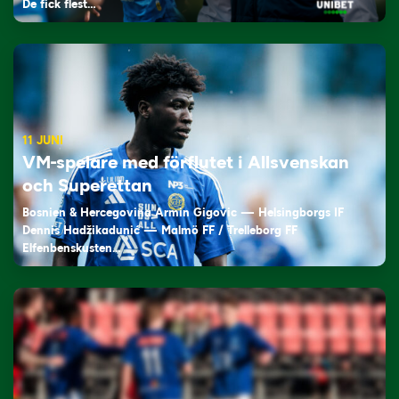
De fick flest…
11 JUNI
VM-spelare med förflutet i Allsvenskan
och Superettan
Bosnien & Hercegovina Armin Gigovic — Helsingborgs IF
Dennis Hadžikadunić — Malmö FF / Trelleborg FF
Elfenbenskusten…