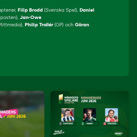
aptener,
Filip Brodd
(Svenska Spel),
Daniel
sposten),
Jan-Owe
Mittmedia),
Philip Trollér
(GP) och
Göran