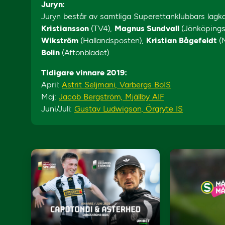
Juryn:
Juryn består av samtliga Superettanklubbars lagk
Kristiansson
(TV4),
Magnus Sundvall
(Jönköping
Wikström
(Hallandsposten),
Kristian Bågefeldt
(
Bolin
(Aftonbladet).
Tidigare vinnare 2019:
April:
Astrit Seljmani, Varbergs BoIS
Maj:
Jacob Bergström, Mjällby AIF
Juni/Juli:
Gustav Ludwigson, Örgryte IS