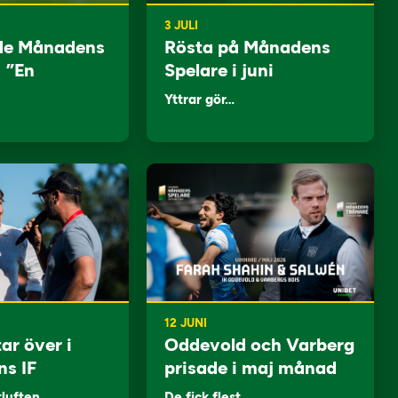
3 JULI
de Månadens
Rösta på Månadens
: ”En
Spelare i juni
Yttrar gör…
12 JUNI
ar över i
Oddevold och Varberg
ns IF
prisade i maj månad
tluften…
De fick flest…