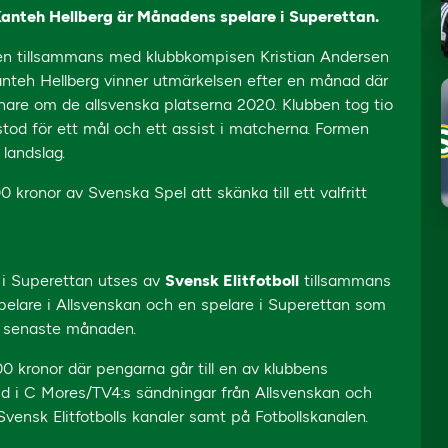
Kanteh Hellberg är Månadens spelare i Superettan.
lsen tillsammans med klubbkompisen Kristian Andersen
anteh Hellberg vinner utmärkelsen efter en månad där
nare om de allsvenska platserna 2020. Klubben tog tio
od för ett mål och ett assist i matcherna. Formen
 landslag.
kronor av Svenska Spel att skänka till ett valfritt
 i Superettan utses av
Svensk Elitfotboll
tillsammans
n spelare i Allsvenskan och en spelare i Superettan som
n senaste månaden.
 kronor där pengarna går till en av klubbens
d i C Mores/TV4:s sändningar från Allsvenskan och
ensk Elitfotbolls kanaler samt på Fotbollskanalen.