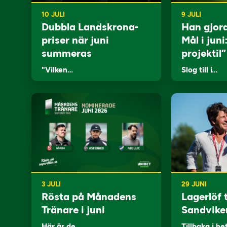
10 JULI
9 JULI
Dubbla Landskrona-
Han gjor
priser när juni
Mål i juni
summeras
projektil”
"Vilken…
Slog till i…
3 JULI
29 JUNI
Rösta på Månadens
Lagerlöf t
Tränare i juni
Sandvike
Här är de…
Tillbaka i he