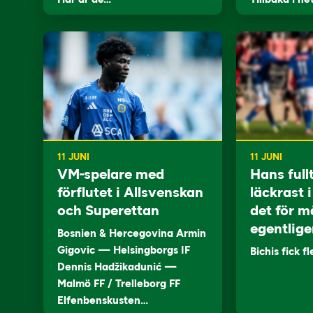
11 JUNI
11 JUNI
VM-spelare med
Hans full
förflutet i Allsvenskan
läckrast 
och Superettan
det för m
egentlige
Bosnien & Hercegovina Armin
Gigovic — Helsingborgs IF
Bichis fick f
Dennis Hadžikadunić —
Malmö FF / Trelleborg FF
Elfenbenskusten…