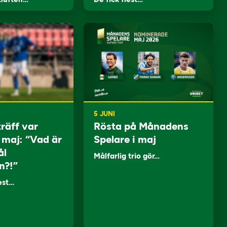
5 JUNI
träff var
Rösta på Månadens
i maj: “Vad är
Spelare i maj
ål
Målfarlig trio gör…
n?!”
lest…