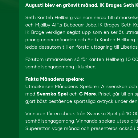
Augusti blev en grönvit månad. IK Brages Seth 
Seth Kanteh Hellberg var nominerad till utmärke
och Mjällby AIF:s Bubacarr Jobe. IK Brages Seth K
IK Brage verkligen seglat upp som en seriös utma
poäng under månaden och Seth Kanteh Hellberg st
ledde dessutom till en första uttagning till Liberias
Förutom utmärkelsen så får Kanteh Hellberg 10 000 
samhällsengagemang i klubben.
Fakta Månadens spelare:
Utmärkelsen Månadens Spelare i Allsvenskan och
med
Svenska Spel
och
C More
. Priset går till e
gjort bäst bestående sportsliga avtryck under de
Vinnaren får en check från Svenska Spel på 10 000
samhällsengagemang. Vinnande spelare utses allti
Superettan varje månad och presenteras också i Sv