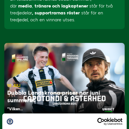
där
media
,
tränare och
lagkaptener
står för två
tredjedelar
,
supportrarnas röster
står för en
tredjedel, och en vinnare utses.
10 JULI
Dubbla Landskrona-priser när juni
summeras
"Vilken…