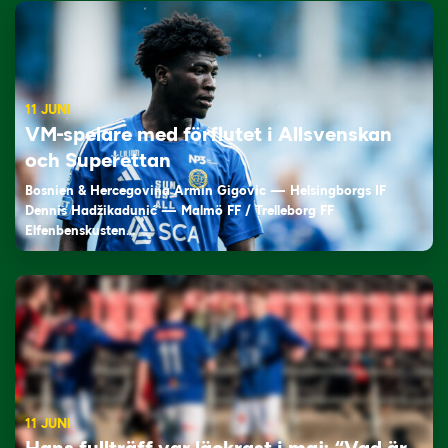
11 JUNI
VM-spelare med förflutet i Allsvenskan
och Superettan
Bosnien & Hercegovina Armin Gigovic — Helsingborgs IF
Dennis Hadžikadunić — Malmö FF / Trelleborg FF
Elfenbenskusten…
11 JUNI