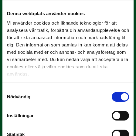
Denna webbplats använder cookies
Vi använder cookies och liknande teknologier för att
analysera vår trafik, förbättra din användarupplevelse och
för att rikta anpassad information och marknadsföring till
9 JULI
Han gjorde Månadens Mål i juni: ”En
dig. Den information som samlas in kan komma att delas
projektil”
med sociala medier och annons- och analysföretag som
vi samarbeter med. Du kan nedan välja att acceptera alla
Slog till i…
cookies eller välja vilka cookies som du vill ska
användas.
Samtyckesval
Nödvändig
Inställningar
3 JULI
Statistik