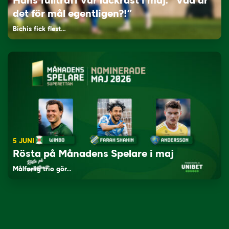
Hans fullträff var läckrast i maj: “Vad är
det för mål egentligen?!”
Bichis fick flest…
5 JUNI
Rösta på Månadens Spelare i maj
Målfarlig trio gör…