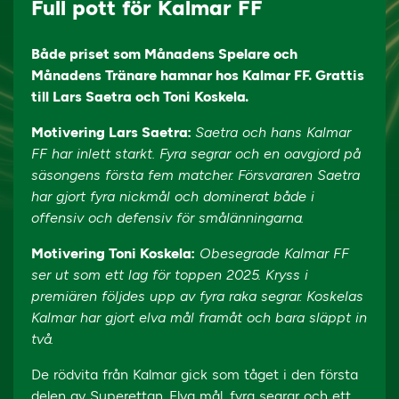
Full pott för Kalmar FF
Både priset som Månadens Spelare och
Månadens Tränare hamnar hos Kalmar FF. Grattis
till Lars Saetra och Toni Koskela.
Motivering Lars Saetra:
Saetra och hans Kalmar
FF har inlett starkt. Fyra segrar och en oavgjord på
säsongens första fem matcher. Försvararen Saetra
har gjort fyra nickmål och dominerat både i
offensiv och defensiv för smålänningarna.
Motivering Toni Koskela:
Obesegrade Kalmar FF
ser ut som ett lag för toppen 2025. Kryss i
premiären följdes upp av fyra raka segrar. Koskelas
Kalmar har gjort elva mål framåt och bara släppt in
två.
De rödvita från Kalmar gick som tåget i den första
delen av Superettan. Elva mål, fyra segrar och ett