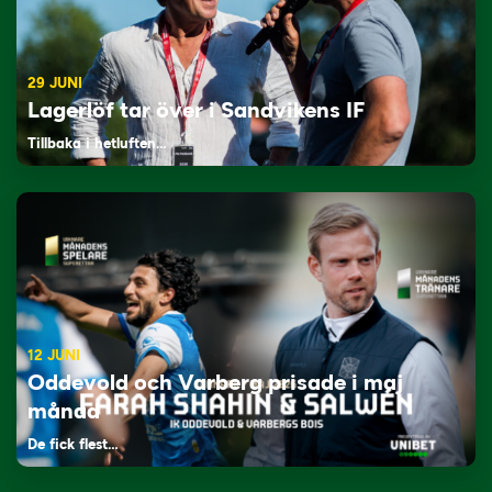
29 JUNI
Lagerlöf tar över i Sandvikens IF
Tillbaka i hetluften…
12 JUNI
Oddevold och Varberg prisade i maj
månad
De fick flest…