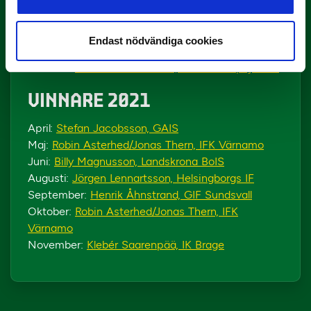
Juli:
Magnus Haglund, Halmstads BK
Augusti:
Brynjar Gunnarsson, Örgryte IS
September:
Christer Mattiasson, IF
Endast nödvändiga cookies
Brommapojkarna
Oktober:
Christer Mattiasson, IF Brommapojkarna
VINNARE 2021
April:
Stefan Jacobsson, GAIS
Maj:
Robin Asterhed/Jonas Thern, IFK Värnamo
Juni:
Billy Magnusson, Landskrona BoIS
Augusti:
Jörgen Lennartsson, Helsingborgs IF
September:
Henrik Åhnstrand, GIF Sundsvall
Oktober:
Robin Asterhed/Jonas Thern, IFK
Värnamo
November:
Klebér Saarenpää, IK Brage