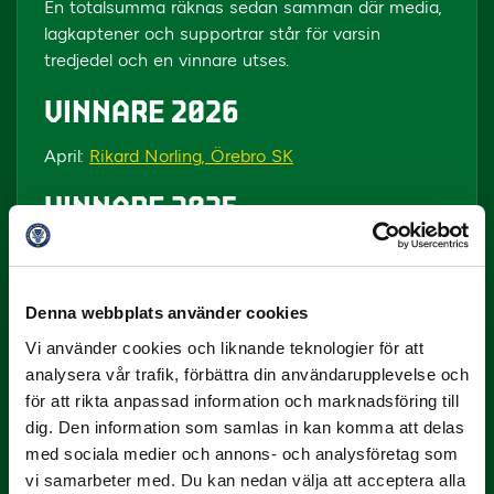
En totalsumma räknas sedan samman där media,
lagkaptener och supportrar står för varsin
tredjedel och en vinnare utses.
VINNARE 2026
April:
Rikard Norling, Örebro SK
VINNARE 2025
April:
Toni Koskela, Kalmar FF
Maj:
Andreas Holmberg, Örgryte IS
Juni:
Eldar Abdulic, Sandvikens IF
Denna webbplats använder cookies
Augusti:
Kalle Karlsson, Västerås SK
Vi använder cookies och liknande teknologier för att
September:
Andreas Holmberg, Örgryte IS
analysera vår trafik, förbättra din användarupplevelse och
Oktober:
Kalle Karlsson, Västerås SK
för att rikta anpassad information och marknadsföring till
dig. Den information som samlas in kan komma att delas
VINNARE 2024
med sociala medier och annons- och analysföretag som
April:
Max Mölder, Landskrona BoIS
vi samarbeter med. Du kan nedan välja att acceptera alla