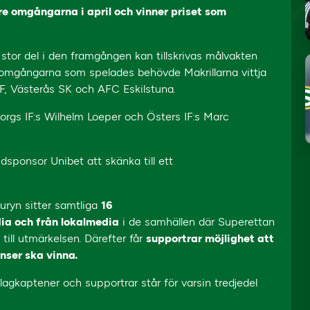
re omgångarna i april och vinner priset som
or del i den framgången kan tillskrivas målvakten
 omgångarna som spelades behövde Makrillarna vittja
FF, Västerås SK och AFC Eskilstuna.
rgs IF:s Wilhelm Loeper och Östers IF:s Marc
dsponsor Unibet att skänka till ett
uryn sitter samtliga
16
dia och från lokalmedia
i de samhällen där Superettan
 till utmärkelsen. Därefter får
supportrar möjlighet att
nser ska vinna.
kaptener och supportrar står för varsin tredjedel