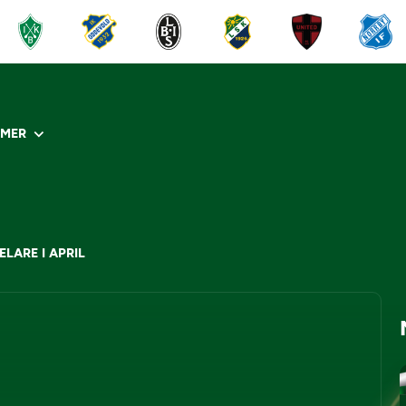
R
MER
LARE I APRIL