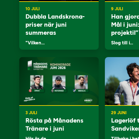
10 JULI
9 JULI
Dubbla Landskrona-
Han gjor
priser när juni
Mål i juni
summeras
projektil”
"Vilken…
Slog till i…
3 JULI
29 JUNI
Rösta på Månadens
Lagerlöf t
Tränare i juni
Sandvike
Här är de…
Tillbaka i he