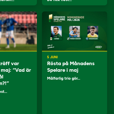
5 JUNI
träff var
Rösta på Månadens
i maj: “Vad är
Spelare i maj
ål
Målfarlig trio gör…
n?!”
lest…