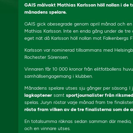
GAIS målvakt Mathias Karlsson höll nollan i de t
månadens spelare.
GAIS gick obesegrade genom april månad och en st
Mathias Karlsson. Inte en enda gång under de tre
eget nät då Karlsson höll nollan mot Falkenbergs 
Karlsson var nominerad tillsammans med Helsingbo
Rochester Sörensen.
Vinnaren får 10 000 kronor från elitfotbollens huvu
samhällsengagemang i klubben.
Månadens spelare utses sju gånger per säsong. I j
lagkaptener
samt
sportjournalister från riksme
spelas. Juryn röstar varje månad fram tre finalister
rösta fram vilken av de tre finalisterna som de a
En totalsumma räknas sedan samman där media, lag
och en vinnare utses.