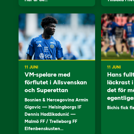
11 JUNI
11 JUNI
VM-spelare med
Hans full
förflutet i Allsvenskan
läckrast 
och Superettan
det för m
egentlige
Bosnien & Hercegovina Armin
Gigovic — Helsingborgs IF
Bichis fick f
Dennis Hadžikadunić —
Malmö FF / Trelleborg FF
Elfenbenskusten…