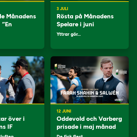
3 JULI
de Månadens
Rösta på Månadens
: ”En
Spelare i juni
Yttrar gör…
12 JUNI
ar över i
Oddevold och Varberg
ns IF
prisade i maj månad
tluften…
De fick flest…