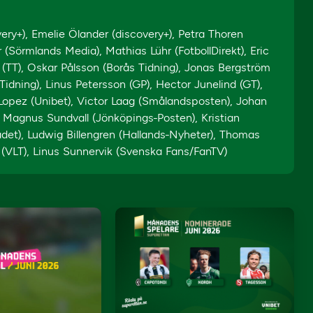
ery+), Emelie Ölander (discovery+), Petra Thoren
 (Sörmlands Media), Mathias Lühr (FotbollDirekt), Eric
(TT), Oskar Pålsson (Borås Tidning), Jonas Bergström
Tidning), Linus Petersson (GP), Hector Junelind (GT),
 Lopez (Unibet), Victor Laag (Smålandsposten), Johan
, Magnus Sundvall (Jönköpings-Posten), Kristian
adet), Ludwig Billengren (Hallands-Nyheter), Thomas
in (VLT), Linus Sunnervik (Svenska Fans/FanTV)