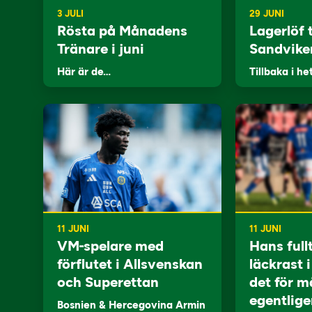
3 JULI
29 JUNI
Rösta på Månadens
Lagerlöf t
Tränare i juni
Sandvike
Här är de…
Tillbaka i he
11 JUNI
11 JUNI
VM-spelare med
Hans full
förflutet i Allsvenskan
läckrast 
och Superettan
det för m
egentlige
Bosnien & Hercegovina Armin