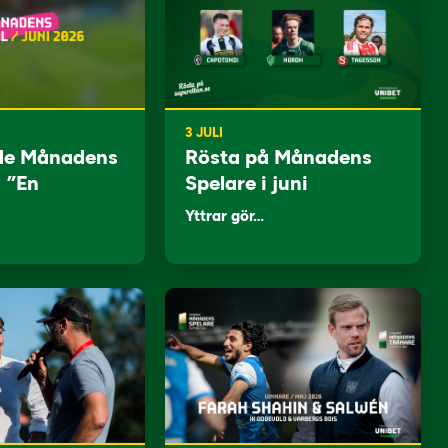
3 JULI
de Månadens
Rösta på Månadens
: ”En
Spelare i juni
Yttrar gör…