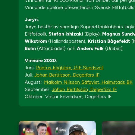
Vinnaren får 10 000 kronor från Unibet där pengarna
Vinnande spelare presenteras i Svensk Elitfotboll
Juryn:
Juryn består av samtliga Superettanklubbars lagk
Elitfotboll),
Stefan Ishizaki
(Dplay),
Magnus Sundv
Wikström
(Hallandsposten),
Kristian Bågefeldt
(
Bolin
(Aftonbladet) och
Anders Falk
(Unibet).
Vinnare 2020:
Juni:
Pontus Engblom, GIF Sundsvall
Juli:
Johan Bertilsson, Degerfors IF
Augusti:
Malkolm Nilsson Säfqvist, Halmstads BK
September:
Johan Bertilsson, Degerfors IF
Oktober: Victor Edvardsen, Degerfors IF