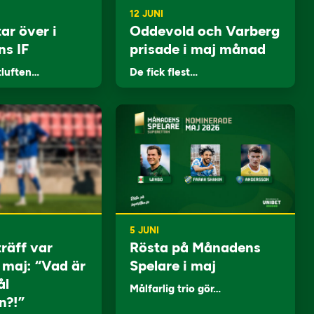
12 JUNI
ar över i
Oddevold och Varberg
ns IF
prisade i maj månad
tluften…
De fick flest…
5 JUNI
träff var
Rösta på Månadens
i maj: “Vad är
Spelare i maj
ål
Målfarlig trio gör…
n?!”