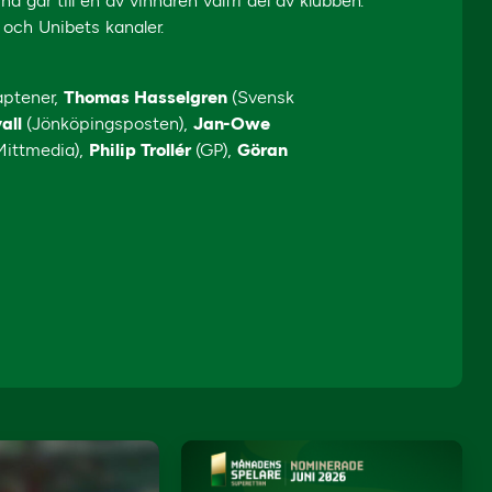
 går till en av vinnaren valfri del av klubben.
s och Unibets kanaler.
aptener,
Thomas Hasselgren
(Svensk
all
(Jönköpingsposten),
Jan-Owe
Mittmedia),
Philip Trollér
(GP),
Göran