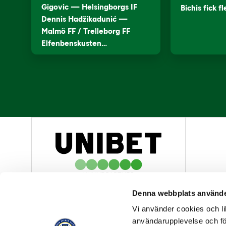
Gigovic — Helsingborgs IF
Bichis fick f
Dennis Hadžikadunić —
Malmö FF / Trelleborg FF
Elfenbenskusten…
HUVUDPARTNER
Denna webbplats använde
Vi använder cookies och lik
användarupplevelse och för