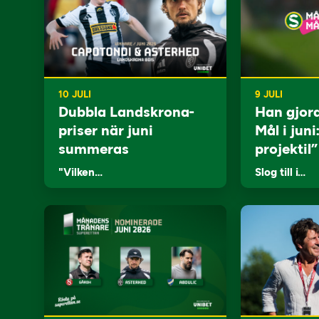
10 JULI
9 JULI
Dubbla Landskrona-
Han gjor
priser när juni
Mål i juni
summeras
projektil”
"Vilken…
Slog till i…