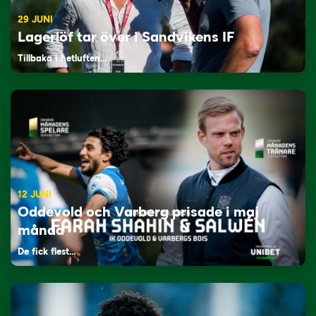
29 JUNI
Lagerlöf tar över i Sandvikens IF
Tillbaka i hetluften…
12 JUNI
Oddevold och Varberg prisade i maj
månad
De fick flest…