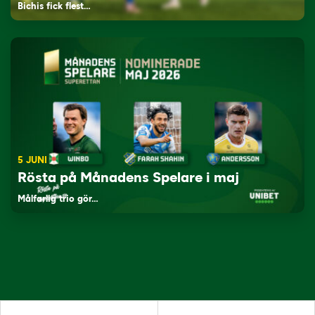
Bichis fick flest…
5 JUNI
Rösta på Månadens Spelare i maj
Målfarlig trio gör…