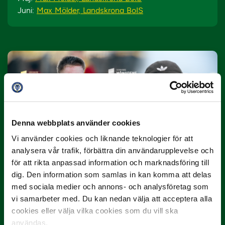
Juni:
Max Mölder, Landskrona BoIS
Denna webbplats använder cookies
10 JULI
Dubbla Landskrona-priser när juni
Vi använder cookies och liknande teknologier för att
summeras
analysera vår trafik, förbättra din användarupplevelse och
för att rikta anpassad information och marknadsföring till
"Vilken…
dig. Den information som samlas in kan komma att delas
med sociala medier och annons- och analysföretag som
vi samarbeter med. Du kan nedan välja att acceptera alla
cookies eller välja vilka cookies som du vill ska
användas.