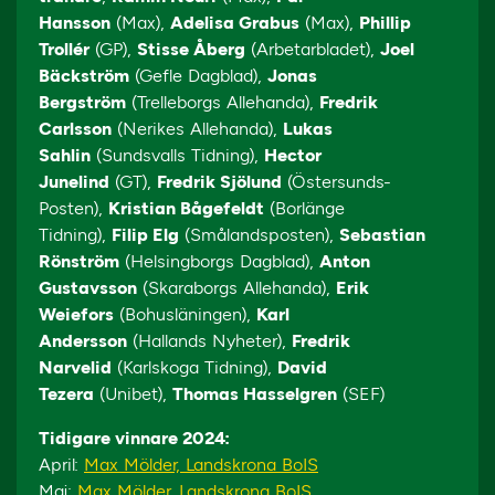
Hansson
(Max),
Adelisa Grabus
(Max),
Phillip
Trollér
(GP),
Stisse Åberg
(Arbetarbladet),
Joel
Bäckström
(Gefle Dagblad),
Jonas
Bergström
(Trelleborgs Allehanda),
Fredrik
Carlsson
(Nerikes Allehanda),
Lukas
Sahlin
(Sundsvalls Tidning),
Hector
Junelind
(GT),
Fredrik Sjölund
(Östersunds-
Posten),
Kristian Bågefeldt
(Borlänge
Tidning),
Filip Elg
(Smålandsposten),
Sebastian
Rönström
(Helsingborgs Dagblad),
Anton
Gustavsson
(Skaraborgs Allehanda),
Erik
Weiefors
(Bohusläningen),
Karl
Andersson
(Hallands Nyheter),
Fredrik
Narvelid
(Karlskoga Tidning),
David
Tezera
(Unibet),
Thomas Hasselgren
(SEF)
Tidigare vinnare 2024:
April:
Max Mölder, Landskrona BoIS
Maj:
Max Mölder, Landskrona BoIS