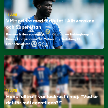
11 JUNI
VM-spelare med förflutet i Allsvenskan
och Superettan
Bosnien & Hercegovina Armin Gigovic — Helsingborgs IF
Dennis Hadžikadunić — Malmö FF / Trelleborg FF
Elfenbenskusten…
11 JUNI
Hans fullträff var läckrast i maj: “Vad är
det för mål egentligen?!”