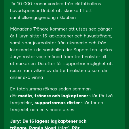
får 10 000 kronor vardera från elitfotbollens
huvudsponsor Unibet att skänka till ett
samhällsengagemang i klubben.
Månadens Tränare kommer att utses sex gånger i
år. I juryn sitter 16 lagkaptener och huvudtränare,
samt sportjournalister från riksmedia och från
lokalmedia i de samhällen där Superettan spelas.
Juryn röstar varje månad fram tre finalister till
utmärkelsen. Därefter får supportrar möjlighet att
rösta fram vilken av de tre finalisterna som de
anser ska vinna.
En totalsumma räknas sedan samman,
där
media
,
tränare och
lagkaptener
står för två
tredjedelar
,
supportrarnas röster
står för en
tredjedel, och en vinnare utses.
Jury:
De 16 lagens lagkaptener och
tränare
,
Ramin Nouri
(Max),
Pär