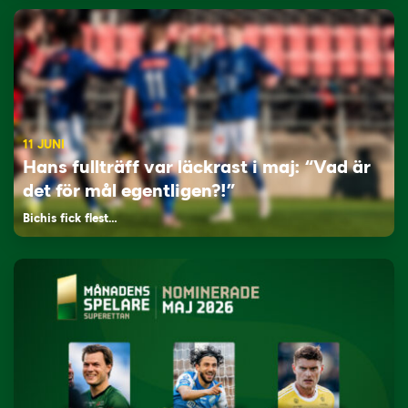
11 JUNI
Hans fullträff var läckrast i maj: “Vad är
det för mål egentligen?!”
Bichis fick flest…