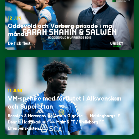
12 JUNI
Oddevold och Varberg prisade i maj
månad
De fick flest…
11 JUNI
VM-spelare med förflutet i Allsvenskan
och Superettan
Bosnien & Hercegovina Armin Gigovic — Helsingborgs IF
Dennis Hadžikadunić — Malmö FF / Trelleborg FF
Elfenbenskusten…