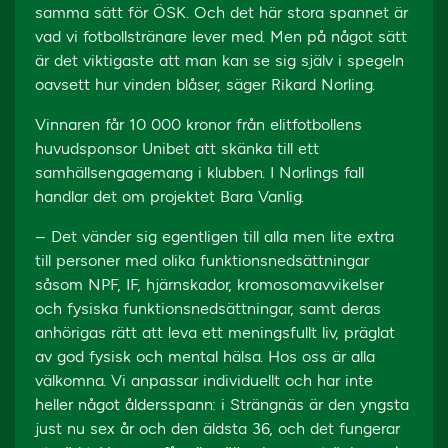
samma sätt för ÖSK. Och det här stora spannet är
vad vi fotbollstränare lever med. Men på något sätt
är det viktigaste att man kan se sig själv i spegeln
oavsett hur vinden blåser, säger Rikard Norling.
Vinnaren får 10 000 kronor från elitfotbollens
huvudsponsor Unibet att skänka till ett
samhällsengagemang i klubben. I Norlings fall
handlar det om projektet Bara Vanlig.
– Det vänder sig egentligen till alla men lite extra
till personer med olika funktionsnedsättningar
såsom NPF, IF, hjärnskador, kromosomavvikelser
och fysiska funktionsnedsättningar, samt deras
anhörigas rätt att leva ett meningsfullt liv, präglat
av god fysisk och mental hälsa. Hos oss är alla
välkomna. Vi anpassar individuellt och har inte
heller något åldersspann: i Strängnäs är den yngsta
just nu sex år och den äldsta 36, och det fungerar