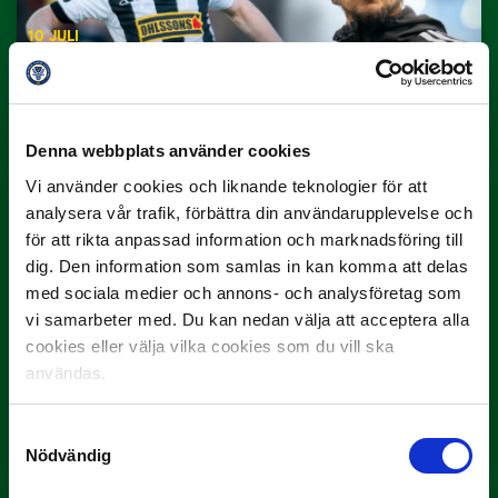
10 JULI
Dubbla Landskrona-priser när juni
summeras
"Vilken…
Denna webbplats använder cookies
Vi använder cookies och liknande teknologier för att
analysera vår trafik, förbättra din användarupplevelse och
för att rikta anpassad information och marknadsföring till
dig. Den information som samlas in kan komma att delas
med sociala medier och annons- och analysföretag som
vi samarbeter med. Du kan nedan välja att acceptera alla
9 JULI
cookies eller välja vilka cookies som du vill ska
Han gjorde Månadens Mål i juni: ”En
användas.
projektil”
Slog till i…
Samtyckesval
Nödvändig