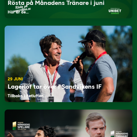
Rösta på Månadens Tränare i juni
Här är de…
29 JUNI
Lagerlöf tar över i Sandvikens IF
Tillbaka i hetluften…