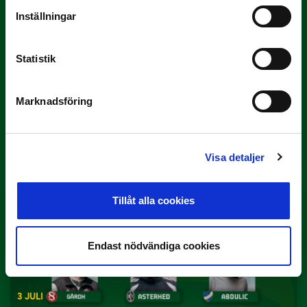
Inställningar
Statistik
Marknadsföring
3 JULI
Rösta på Månadens Spelare i juni
Yttrar gör…
Visa detaljer
Tillåt alla cookies
Endast nödvändiga cookies
3 JULI