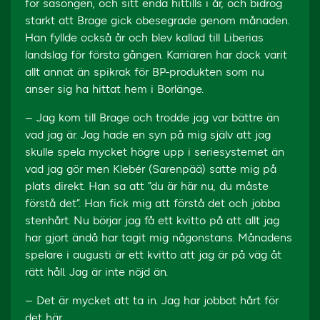
för säsongen, och sitt enda hittills i år, och bidrog
starkt att Brage gick obesegrade genom månaden.
Han fyllde också år och blev kallad till Liberias
landslag för första gången. Karriären har dock varit
allt annat än spikrak för BP-produkten som nu
anser sig ha hittat hem i Borlänge.
– Jag kom till Brage och trodde jag var bättre än
vad jag är. Jag hade en syn på mig själv att jag
skulle spela mycket högre upp i seriesystemet än
vad jag gör men Klebér (Sarenpää) satte mig på
plats direkt. Han sa att ”du är här nu, du måste
förstå det”. Han fick mig att förstå det och jobba
stenhårt. Nu börjar jag få ett kvitto på att allt jag
har gjort ändå har tagit mig någonstans. Månadens
spelare i augusti är ett kvitto att jag är på väg åt
rätt håll. Jag är inte nöjd än.
– Det är mycket att ta in. Jag har jobbat hårt för
det här.