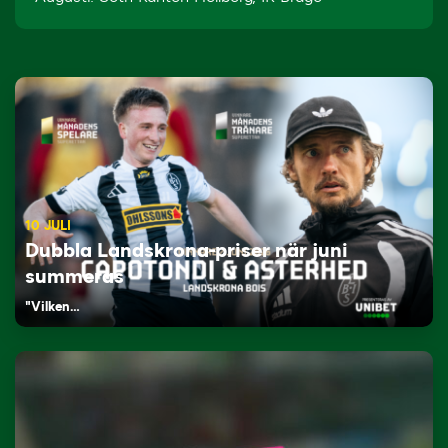
10 JULI
Dubbla Landskrona-priser när juni
summeras
"Vilken…