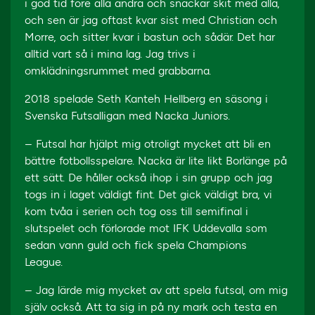
i god tid före alla andra och snackar skit med alla,
och sen är jag oftast kvar sist med Christian och
Morre, och sitter kvar i bastun och sådär. Det har
alltid vart så i mina lag. Jag trivs i
omklädningsrummet med grabbarna.
2018 spelade Seth Kanteh Hellberg en säsong i
Svenska Futsalligan med Nacka Juniors.
– Futsal har hjälpt mig otroligt mycket att bli en
bättre fotbollsspelare. Nacka är lite likt Borlänge på
ett sätt. De håller också ihop i sin grupp och jag
togs in i laget väldigt fint. Det gick väldigt bra, vi
kom tvåa i serien och tog oss till semifinal i
slutspelet och förlorade mot IFK Uddevalla som
sedan vann guld och fick spela Champions
League.
– Jag lärde mig mycket av att spela futsal, om mig
själv också. Att ta sig in på ny mark och testa en