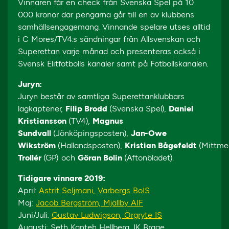
Vinnaren får en check från Svenska Spel på 10
000 kronor där pengarna går till en av klubbens
samhällsengagemang. Vinnande spelare utses alltid
i C Mores/TV4:s sändningar från Allsvenskan och
Superettan varje månad och presenteras också i
Svensk Elitfotbolls kanaler samt på Fotbollskanalen.
Juryn:
Juryn består av samtliga Superettanklubbars
lagkaptener,
Filip Brodd
(Svenska Spel),
Daniel
Kristiansson
(TV4),
Magnus
Sundvall
(Jönköpingsposten),
Jan-Owe
Wikström
(Hallandsposten),
Kristian Bågefeldt
(Mittme
Trollér
(GP) och
Göran Bolin
(Aftonbladet).
Tidigare vinnare 2019:
April:
Astrit Seljmani, Varbergs BoIS
Maj:
Jacob Bergström, Mjällby AIF
Juni/Juli:
Gustav Ludwigson, Örgryte IS
Augusti: Seth Kanteh Hellberg, IK Brage