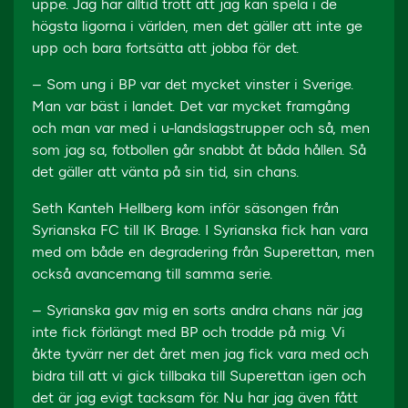
uppe. Jag har alltid trott att jag kan spela i de
högsta ligorna i världen, men det gäller att inte ge
upp och bara fortsätta att jobba för det.
– Som ung i BP var det mycket vinster i Sverige.
Man var bäst i landet. Det var mycket framgång
och man var med i u-landslagstrupper och så, men
som jag sa, fotbollen går snabbt åt båda hållen. Så
det gäller att vänta på sin tid, sin chans.
Seth Kanteh Hellberg kom inför säsongen från
Syrianska FC till IK Brage. I Syrianska fick han vara
med om både en degradering från Superettan, men
också avancemang till samma serie.
– Syrianska gav mig en sorts andra chans när jag
inte fick förlängt med BP och trodde på mig. Vi
åkte tyvärr ner det året men jag fick vara med och
bidra till att vi gick tillbaka till Superettan igen och
det är jag evigt tacksam för. Nu har jag även fått