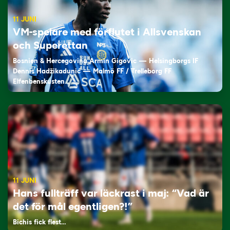
11 JUNI
VM-spelare med förflutet i Allsvenskan
och Superettan
Bosnien & Hercegovina Armin Gigovic — Helsingborgs IF
Dennis Hadžikadunić — Malmö FF / Trelleborg FF
Elfenbenskusten…
11 JUNI
Hans fullträff var läckrast i maj: “Vad är
det för mål egentligen?!”
Bichis fick flest…