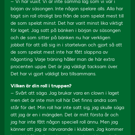
– Vi har vuxit. Vi är inte samma lag som vi var i
början av säsongen. Inte någon spelare alls. Alla har
tagit sin roll otroligt bra från de som spelat mest till
de som spelat minst. Det har varit minst lika viktigt
för laget. Jag satt på bänken i början av säsongen
och de som sitter på bänken nu har verkligen
jobbat för att slå sig in i startelvan och gjort så att
de som spelat mest inte har fått slappna av
någonting. Varje träning håller man de här extra
procenten uppe. Det är jag väldigt tacksam över.
Det har vi gjort väldigt bra tillsammans.
Vilken är din roll i truppen?
– Svårt att säga. Jag brukar vara en clown i laget
men det är inte min roll här. Det finns andra som
står för det. Min roll har inte satt sig, jag skulle säga
att jag är en i mängden. Det är mitt första år och
jag har inte fått någon speciell roll ännu. Men jag
känner att jag är närvarande i klubben. Jag kommer