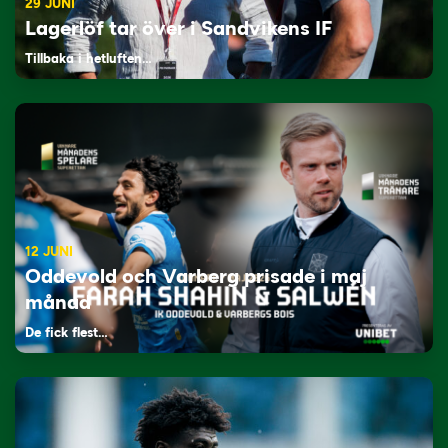
29 JUNI
Lagerlöf tar över i Sandvikens IF
Tillbaka i hetluften…
12 JUNI
Oddevold och Varberg prisade i maj
månad
De fick flest…