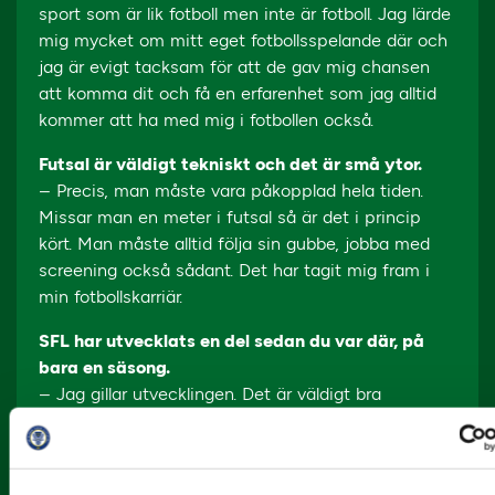
sport som är lik fotboll men inte är fotboll. Jag lärde
mig mycket om mitt eget fotbollsspelande där och
jag är evigt tacksam för att de gav mig chansen
att komma dit och få en erfarenhet som jag alltid
kommer att ha med mig i fotbollen också.
Futsal är väldigt tekniskt och det är små ytor.
– Precis, man måste vara påkopplad hela tiden.
Missar man en meter i futsal så är det i princip
kört. Man måste alltid följa sin gubbe, jobba med
screening också sådant. Det har tagit mig fram i
min fotbollskarriär.
SFL har utvecklats en del sedan du var där, på
bara en säsong.
– Jag gillar utvecklingen. Det är väldigt bra
fotbollsspelare som också spelar futsal. Det är
spelare från Division 1. Det är kul att det blivit ett
större intresse för futsal, både att titta på och att