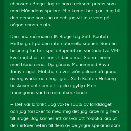
chansen i Brage. Jag är bara tacksam precis som
med Månadens spelare. Min karriär har gjort mig till
den person som jag är och jag vill inte vara på
någon annan plats.
Den fina månaden i IK Brage tog Seth Kanteh
Hellberg ut på den internationella scenen. Som en
belöning för fint spel i Superettan väntade två VM-
kval matcher för hans Liberia mot Sierra Leone,
med bland annat Djurgårens Mohammed Buya
Turay i laget. Matcherna var svårspelade på grund
av regnväder och högt gräs. Seth Kanteh Hellberg
beskriver det som att spela i gyttja. Men
träningarna var bra och utvecklande.
– Det var lärorikt. Jag växte 100% av landslaget
och jag försöker ta med mig det jag lärde mig hem
till Brage. Jag känner ett ansvar att försöka lära ut
den erfarenheten till flera av de yngre spelarna som