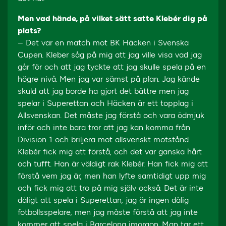
Men vad hände, på vilket sätt satte Klebér dig på
plats?
– Det var en match mot BK Häcken i Svenska
Cupen. Kleber såg på mig att jag ville visa vad jag
går för och att jag tyckte att jag skulle spela på en
högre nivå. Men jag var sämst på plan. Jag kände
skuld att jag borde ha gjort det bättre men jag
spelar i Superettan och Häcken är ett topplag i
Allsvenskan. Det måste jag förstå och vara ödmjuk
inför och inte bara tror att jag kan komma från
Division 1 och briljera mot allsvenskt motstånd.
Klebér fick mig att förstå, och det var ganska hårt
och tufft. Han är väldigt rak Klebér. Han fick mig att
förstå vem jag är, men han lyfte samtidigt upp mig
och fick mig att tro på mig själv också. Det är inte
dåligt att spela i Superettan, jag är ingen dålig
fotbollsspelare, men jag måste förstå att jag inte
kommer att spela i Barcelona imorgon. Man tar ett