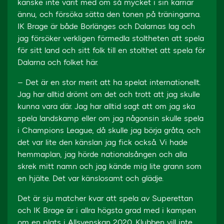
kanske inte varit med om så mycket i sin karriär
ännu, och försöka sätta den tonen på träningarna.
IK Brage är både Borlänges och Dalarnas lag och
jag försöker verkligen förmedla stoltheten att spela
för sitt land och sitt folk till en stolthet att spela för
Dalarna och folket här.
– Det är en stor merit att ha spelat internationellt.
Jag har alltid drömt om det och trott att jag skulle
kunna vara där. Jag har alltid sagt att om jag ska
spela landskamp eller om jag någonsin skulle spela
i Champions League, då skulle jag börja gråta, och
det var lite den känslan jag fick också. Vi hade
hemmaplan, jag hörde nationalsången och alla
skrek mitt namn och jag kände mig lite grann som
en hjälte. Det var känslosamt och glädje.
Det är sju matcher kvar att spela av Superettan
och IK Brage är i allra högsta grad med i kampen
om en plats i Allsvenskan 2020. Klubben vill inte