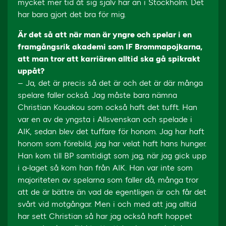
mycket mer tid åt sig själv här än i Stockholm. Det
har bara gjort det bra för mig.
Är det så att när man är yngre och spelar i en
framgångsrik akademi som IF Brommapojkarna,
att man tror att karriären alltid ska gå spikrakt
uppåt?
– Ja, det är precis så det är och det är där många
spelare faller också. Jag måste bara nämna
Christian Kouakou som också haft det tufft. Han
var en av de yngsta i Allsvenskan och spelade i
AIK, sedan blev det tuffare för honom. Jag har haft
honom som förebild, jag har velat haft hans hunger.
Han kom till BP samtidigt som jag, när jag gick upp
i a-laget så kom han från AIK. Han var inte som
majoriteten av spelarna som faller då, många tror
att de är bättre än vad de egentligen är och får det
svårt vid motgångar. Men i och med att jag alltid
har sett Christian så har jag också haft hoppet