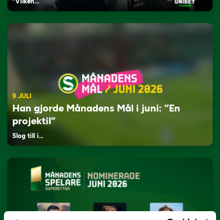
"Vilken…
9 JULI
Han gjorde Månadens Mål i juni: ”En
projektil”
Slog till i…