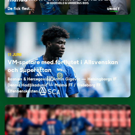
De fick flest…
11 JUNI
VM-spelare med förflutet i Allsvenskan
och Superettan
Bosnien & Hercegovina Armin Gigovic — Helsingborgs IF
Dennis Hadžikadunić — Malmö FF / Trelleborg FF
Elfenbenskusten…