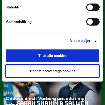
Statistik
Marknadsföring
29 JUNI
Lagerlöf tar över i Sandvikens IF
Visa detaljer
Tillbaka i hetluften…
Tillåt alla cookies
Endast nödvändiga cookies
12 JUNI
Oddevold och Varberg prisade i maj
månad