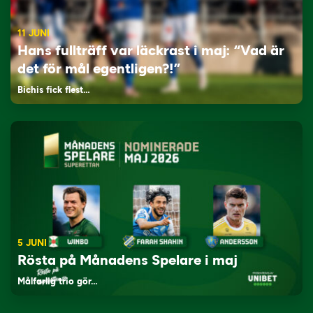
11 JUNI
Hans fullträff var läckrast i maj: “Vad är
det för mål egentligen?!”
Bichis fick flest…
5 JUNI
Rösta på Månadens Spelare i maj
Målfarlig trio gör…