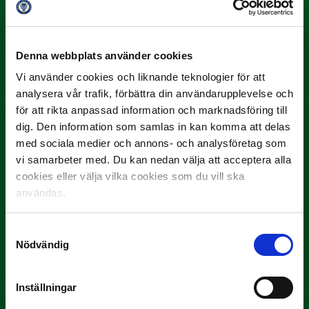
3 JULI
Rösta på Månadens Spelare i juni
Denna webbplats använder cookies
Yttrar gör…
Vi använder cookies och liknande teknologier för att
analysera vår trafik, förbättra din användarupplevelse och
för att rikta anpassad information och marknadsföring till
dig. Den information som samlas in kan komma att delas
med sociala medier och annons- och analysföretag som
vi samarbeter med. Du kan nedan välja att acceptera alla
cookies eller välja vilka cookies som du vill ska
användas.
3 JULI
Samtyckesval
Rösta på Månadens Tränare i juni
Nödvändig
Här är de…
Inställningar