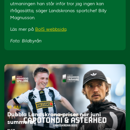
utmaningen han står inför tror jag ingen kan
ifrågasätta, säger Landskronas sportchef Billy
Magnusson.
Läs mer på
BoIS webbsida
.
Foto: Bildbyrån
10 JULI
Dubbla Landskrona-priser när juni
summeras