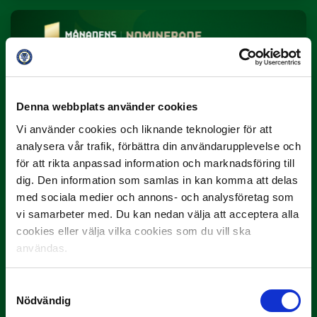
Denna webbplats använder cookies
Vi använder cookies och liknande teknologier för att
3 JULI
analysera vår trafik, förbättra din användarupplevelse och
Rösta på Månadens Spelare i juni
för att rikta anpassad information och marknadsföring till
Yttrar gör…
dig. Den information som samlas in kan komma att delas
med sociala medier och annons- och analysföretag som
vi samarbeter med. Du kan nedan välja att acceptera alla
cookies eller välja vilka cookies som du vill ska
användas.
Samtyckesval
Nödvändig