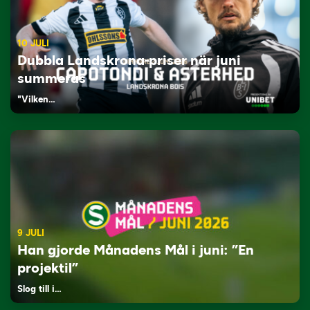
10 JULI
Dubbla Landskrona-priser när juni
summeras
"Vilken…
9 JULI
Han gjorde Månadens Mål i juni: ”En
projektil”
Slog till i…