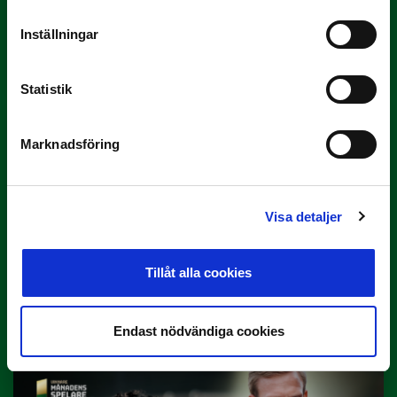
3 JULI
Rösta på Månadens Tränare i juni
Inställningar
Här är de…
Statistik
Marknadsföring
Visa detaljer
29 JUNI
Tillåt alla cookies
Lagerlöf tar över i Sandvikens IF
Tillbaka i hetluften…
Endast nödvändiga cookies