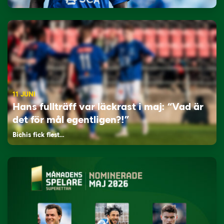
11 JUNI
Hans fullträff var läckrast i maj: “Vad är
det för mål egentligen?!”
Bichis fick flest…