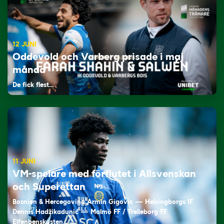
12 JUNI
Oddevold och Varberg prisade i maj
månad
De fick flest…
11 JUNI
VM-spelare med förflutet i Allsvenskan
och Superettan
Bosnien & Hercegovina Armin Gigovic — Helsingborgs IF
Dennis Hadžikadunić — Malmö FF / Trelleborg FF
Elfenbenskusten…