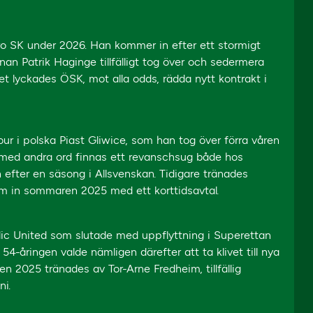
ro SK under 2026. Han kommer in efter ett stormigt
nnan Patrik Haginge tillfälligt tog över och sedermera
t lyckades ÖSK, mot alla odds, rädda nytt kontrakt i
jour i polska Piast Gliwice, som han tog över förra våren
med andra ord finnas ett revanschsug både hos
 efter en säsong i Allsvenskan. Tidigare tränades
om in sommaren 2025 med ett korttidsavtal.
dic United som slutade med uppflyttning i Superettan
54-åringen valde nämligen därefter att ta klivet till nya
 2025 tränades av Tor-Arne Fredheim, tillfällig
ni.