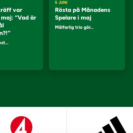
5 JUNI
träff var
Rösta på Månadens
i maj: “Vad är
Spelare i maj
ål
Målfarlig trio gör…
n?!”
lest…