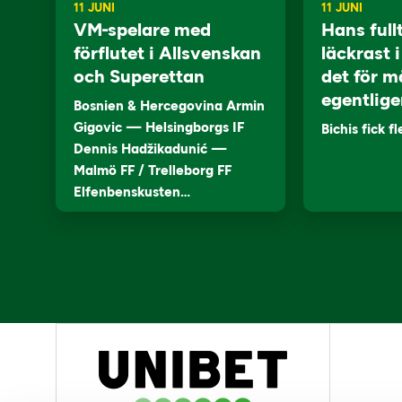
11 JUNI
11 JUNI
VM-spelare med
Hans full
förflutet i Allsvenskan
läckrast 
och Superettan
det för m
egentlige
Bosnien & Hercegovina Armin
Gigovic — Helsingborgs IF
Bichis fick f
Dennis Hadžikadunić —
Malmö FF / Trelleborg FF
Elfenbenskusten…