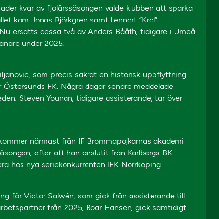
ader kvar av fjolårssäsongen valde klubben att sparka
llet kom Jonas Björkgren samt Lennart ”Kral”
Nu ersätts dessa två av Anders Bååth, tidigare i Umeå
ränare under 2025.
ljanovic, som precis säkrat en historisk uppflyttning
för Östersunds FK. Några dagar senare meddelade
eden: Steven Younan, tidigare assisterande, tar över
n kommer närmast från IF Brommapojkarnas akademi
songen, efter att han anslutit från Karlbergs BK.
era hos nya seriekonkurrenten IFK Norrköping.
ong för Victor Salwén, som gick från assisterande till
rbetspartner från 2025, Roar Hansen, gick samtidigt