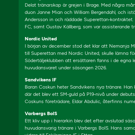
Delat tränarskap är grejen i Brage. Med några mån
duon Janne Mian och William Bergendahl, och istä
Andersson in och räddade Superettan-kontraktet. 
FC, samt Gustav Källberg, som var assisterande t
Nordic United
I början av december stod det klar att Nemanja Mi
till Superettan med Nordic United, skulle lämna 
Södertäljeklubben att ersättaren fanns i de egna l
huvudansvaret under säsongen 2026.
Sandvikens IF
Baran Coskun heter Sandvikens nya tränare. Ha
där det blev ett SM-guld på P19-nivå under debutsä
Coskuns företrädare, Eldar Abdulic, återfinns num
Varbergs BoIS
Ett kliv upp i hierarkin blev det efter avslutad säs
huvudansvarig tränare i Varbergs BoIS. Hans sama