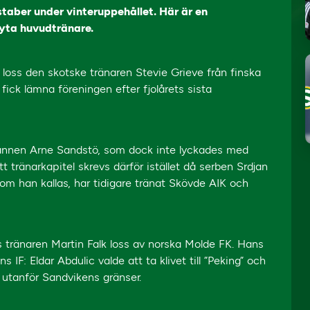
staber under vinteruppehållet. Här är en
yta huvudtränare.
loss den skotske tränaren Stevie Grieve från finska
ick lämna föreningen efter fjolårets sista
annen Arne Sandstö, som dock inte lyckades med
tt tränarkapitel skrevs därför istället då serben Srdjan
, som han kallas, har tidigare tränat Skövde AIK och
es tränaren Martin Falk loss av norska Molde FK. Hans
IF: Eldar Abdulic valde att ta klivet till ”Peking” och
g utanför Sandvikens gränser.