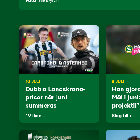
Foto
: Bildbyrån
10 JULI
9 JULI
Dubbla Landskrona-
Han gjor
priser när juni
Mål i juni
summeras
projektil”
"Vilken…
Slog till i…