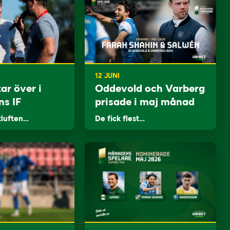
12 JUNI
ar över i
Oddevold och Varberg
ns IF
prisade i maj månad
tluften…
De fick flest…