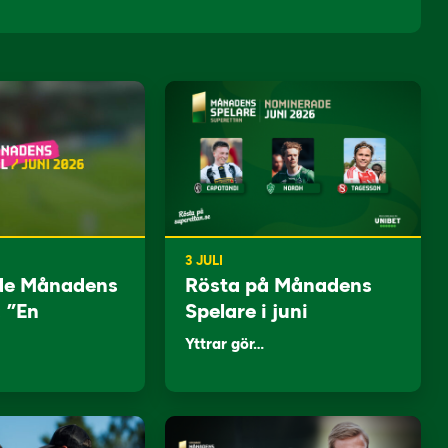
3 JULI
de Månadens
Rösta på Månadens
: ”En
Spelare i juni
Yttrar gör…