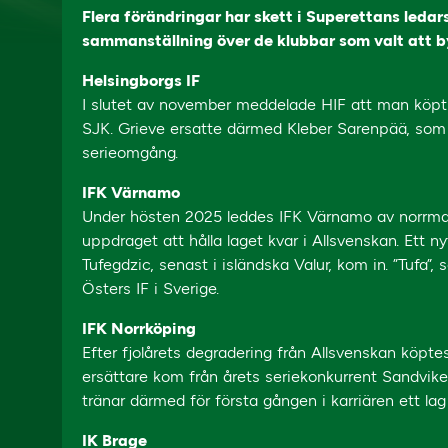
Flera förändringar har skett i Superettans ledar
sammanställning över de klubbar som valt att b
Helsingborgs IF
I slutet av november meddelade HIF att man köpt 
SJK. Grieve ersatte därmed Kleber Sarenpää, som f
serieomgång.
IFK Värnamo
Under hösten 2025 leddes IFK Värnamo av norrm
uppdraget att hålla laget kvar i Allsvenskan. Ett ny
Tufegdzic, senast i isländska Valur, kom in. ”Tufa”
Östers IF i Sverige.
IFK Norrköping
Efter fjolårets degradering från Allsvenskan köpt
ersättare kom från årets seriekonkurrent Sandvikens 
tränar därmed för första gången i karriären ett la
IK Brage