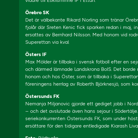
vidare till Eskilsminne IF i Ettan.
Örebro SK
Det är välbekante Rikard Norling som tränar Öreb
fjolår där Sreten Kenic fick sparken redan i maj, i
ersattes av Bernhard Nilsson. Med honom vid rodre
Superettan via kval.
Östers IF
Max Mölder är tillbaka i svensk fotboll efter en se
och därmed lämnade Landskrona BoIS. Det borde 
honom och hos Öster, som är tillbaka i Superettan
föreningens herrlag av Roberth Björknesjö, som k
Östersunds FK
Nemanja Miljanovic gjorde ett gediget jobb i Nor
– och det avslutade även hans sejour i Södertälje. 
seriekonkurrenten Östersunds FK, som under hösten
ersättare för den tidigare entledigade Kiarash Liva