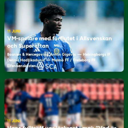
11 JUNI
VM-spelare med förflutet i Allsvenskan
och Superettan
Bosnien & Hercegovina Armin Gigovic — Helsingborgs IF
Dennis Hadžikadunić — Malmö FF / Trelleborg FF
Elfenbenskusten…
11 JUNI