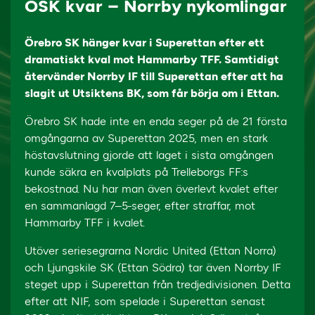
ÖSK kvar – Norrby nykomlingar
Örebro SK hänger kvar i Superettan efter ett
dramatiskt kval mot Hammarby TFF. Samtidigt
återvänder Norrby IF till Superettan efter att ha
slagit ut Utsiktens BK, som får börja om i Ettan.
Örebro SK hade inte en enda seger på de 21 första
omgångarna av Superettan 2025, men en stark
höstavslutning gjorde att laget i sista omgången
kunde säkra en kvalplats på Trelleborgs FF:s
bekostnad. Nu har man även överlevt kvalet efter
en sammanlagd 7–5-seger, efter straffar, mot
Hammarby TFF i kvalet.
Utöver seriesegrarna Nordic United (Ettan Norra)
och Ljungskile SK (Ettan Södra) tar även Norrby IF
steget upp i Superettan från tredjedivisionen. Detta
efter att NIF, som spelade i Superettan senast