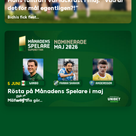
Hans fullträff var läckrast i maj: “Vad är
det för mål egentligen?!”
Bichis fick flest…
5 JUNI
Rösta på Månadens Spelare i maj
Målfarlig trio gör…