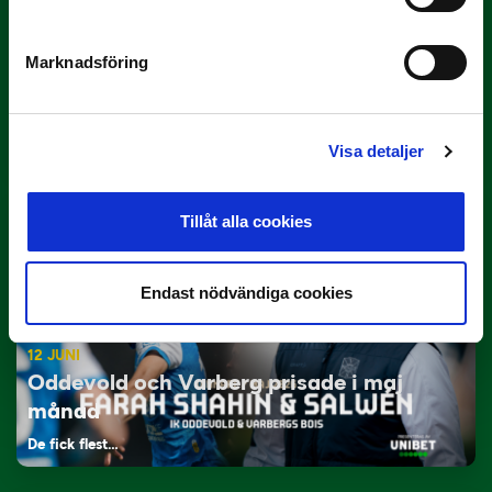
Marknadsföring
29 JUNI
Lagerlöf tar över i Sandvikens IF
Tillbaka i hetluften…
Visa detaljer
Tillåt alla cookies
Endast nödvändiga cookies
12 JUNI
Oddevold och Varberg prisade i maj
månad
De fick flest…