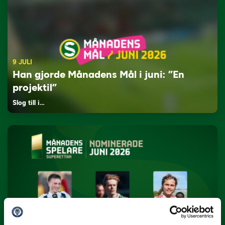
9 JULI
Han gjorde Månadens Mål i juni: ”En
projektil”
Slog till i…
3 JULI