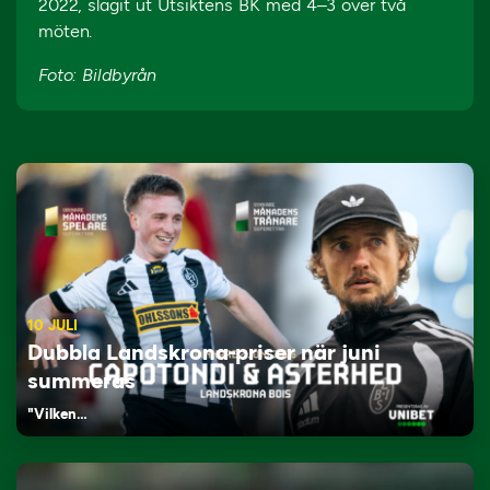
2022, slagit ut Utsiktens BK med 4–3 över två
möten.
Foto: Bildbyrån
10 JULI
Dubbla Landskrona-priser när juni
summeras
"Vilken…