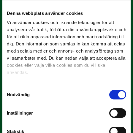
Rösta på Månadens Spelare i juni
Yttrar gör…
Denna webbplats använder cookies
Vi använder cookies och liknande teknologier för att
analysera vår trafik, förbättra din användarupplevelse och
för att rikta anpassad information och marknadsföring till
dig. Den information som samlas in kan komma att delas
med sociala medier och annons- och analysföretag som
vi samarbeter med. Du kan nedan välja att acceptera alla
cookies eller välja vilka cookies som du vill ska
användas.
3 JULI
Rösta på Månadens Tränare i juni
Samtyckesval
Här är de…
Nödvändig
Inställningar
Statistik