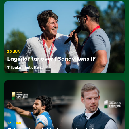
29 JUNI
Lagerlöf tar över i Sandvikens IF
Tillbaka i hetluften…
12 JUNI