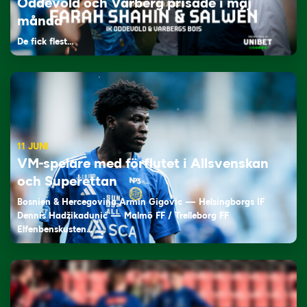
Oddevold och Varberg prisade i maj
månad
De fick flest…
11 JUNI
VM-spelare med förflutet i Allsvenskan
och Superettan
Bosnien & Hercegovina Armin Gigovic — Helsingborgs IF
Dennis Hadžikadunić — Malmö FF / Trelleborg FF
Elfenbenskusten…