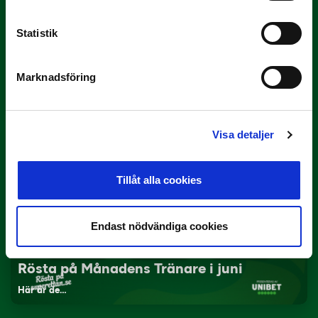
Statistik
3 JULI
Rösta på Månadens Spelare i juni
Marknadsföring
Yttrar gör…
Visa detaljer
Tillåt alla cookies
Endast nödvändiga cookies
3 JULI
Rösta på Månadens Tränare i juni
Här är de…