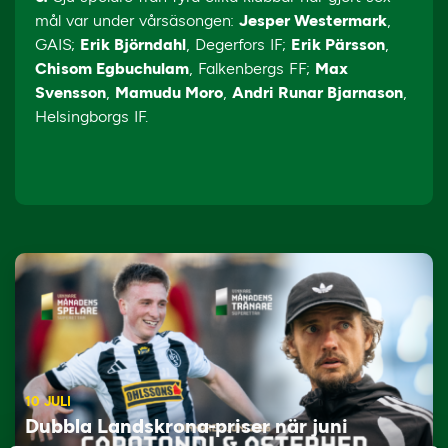
mål var under vårsäsongen:
Jesper Westermark
,
GAIS;
Erik Björndahl
, Degerfors IF;
Erik Pärsson
,
Chisom Egbuchulam
, Falkenbergs FF;
Max
Svensson
,
Mamudu Moro
,
Andri Runar Bjarnason
,
Helsingborgs IF.
10 JULI
Dubbla Landskrona-priser när juni