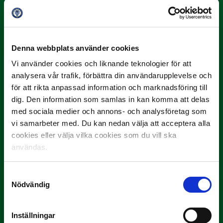
summeras
"Vilken…
Denna webbplats använder cookies
Vi använder cookies och liknande teknologier för att
analysera vår trafik, förbättra din användarupplevelse och
för att rikta anpassad information och marknadsföring till
dig. Den information som samlas in kan komma att delas
med sociala medier och annons- och analysföretag som
9 JULI
vi samarbeter med. Du kan nedan välja att acceptera alla
Han gjorde Månadens Mål i juni: ”En
cookies eller välja vilka cookies som du vill ska
projektil”
användas.
Slog till i…
Samtyckesval
Nödvändig
Inställningar