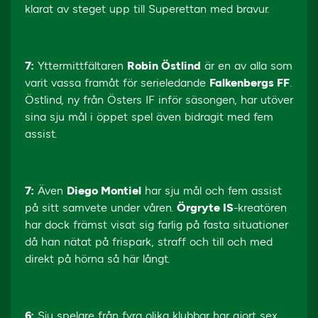
klarat av steget upp till Superettan med bravur.
7:
Yttermittfältaren
Robin Östlind
är en av alla som
varit vassa framåt för serieledande
Falkenbergs FF
.
Östlind, ny från Östers IF inför säsongen, har utöver
sina sju mål i öppet spel även bidragit med fem
assist.
7:
Även
Diego Montiel
har sju mål och fem assist
på sitt samvete under våren.
Örgryte IS
-kreatören
har dock främst visat sig farlig på fasta situationer
då han nätat på frispark, straff och till och med
direkt på hörna så här långt.
6:
Sju spelare från fyra olika klubbar har gjort sex