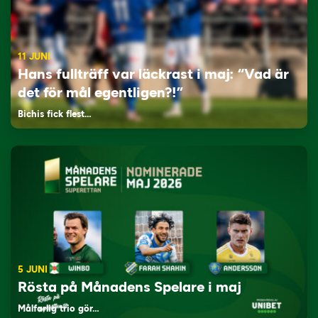
11 JUNI
Hans fullträff var läckrast i maj: “Vad är
det för mål egentligen?!”
Bichis fick flest…
5 JUNI
Rösta på Månadens Spelare i maj
Målfarlig trio gör…