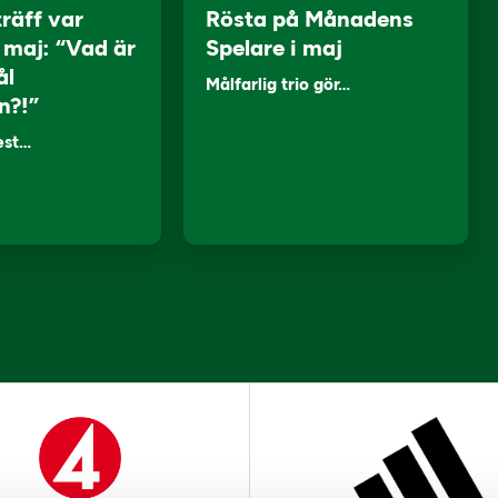
träff var
Rösta på Månadens
i maj: “Vad är
Spelare i maj
ål
Målfarlig trio gör…
n?!”
lest…