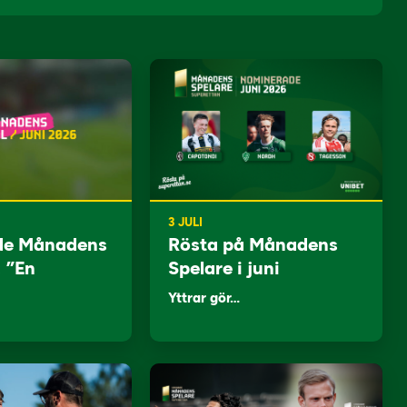
3 JULI
de Månadens
Rösta på Månadens
: ”En
Spelare i juni
Yttrar gör…