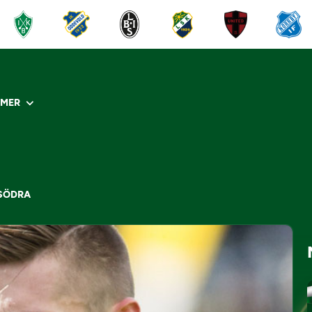
R
MER
-SÖDRA