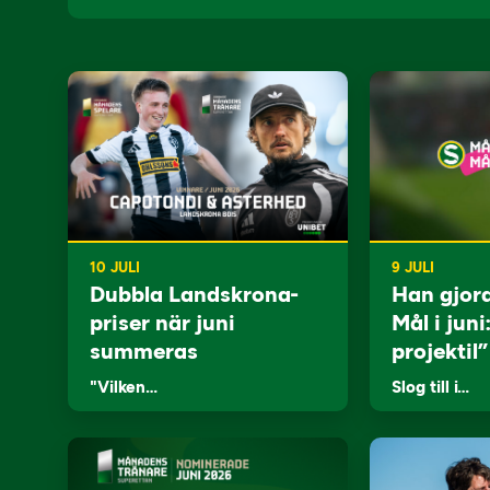
10 JULI
9 JULI
Dubbla Landskrona-
Han gjor
priser när juni
Mål i juni
summeras
projektil”
"Vilken…
Slog till i…