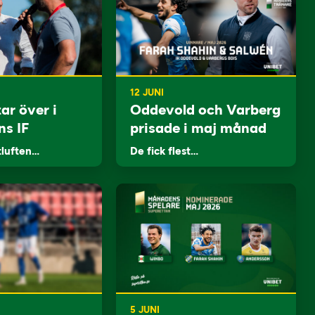
12 JUNI
ar över i
Oddevold och Varberg
ns IF
prisade i maj månad
tluften…
De fick flest…
5 JUNI