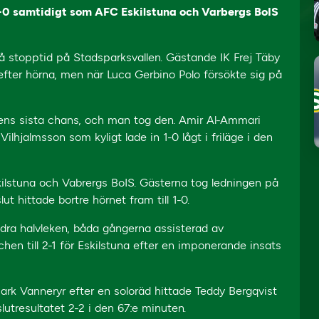
-0 samtidigt som AFC Eskilstuna och Varbergs BoIS
å stopptid på Stadsparksvallen. Gästande IK Frej Täby
 efter hörna, men när Luca Gerbino Polo försökte sig på
s sista chans, och man tog den. Amir Al-Ammari
Vilhjalmsson som kyligt lade in 1-0 lågt i friläge i den
kilstuna och Vabrergs BoIS. Gästerna tog ledningen på
 hittade bortre hörnet fram till 1-0.
ra halvleken, båda gångerna assisterad av
n till 2-1 för Eskilstuna efter en imponerande insats
mark Vanneryr efter en soloräd hittade Teddy Bergqvist
utresultatet 2-2 i den 67:e minuten.