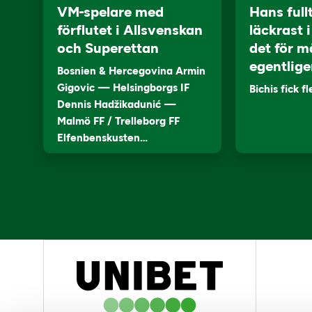
VM-spelare med
Hans full
förflutet i Allsvenskan
läckrast 
och Superettan
det för m
egentlige
Bosnien & Hercegovina Armin
Gigovic — Helsingborgs IF
Bichis fick f
Dennis Hadžikadunić —
Malmö FF / Trelleborg FF
Elfenbenskusten…