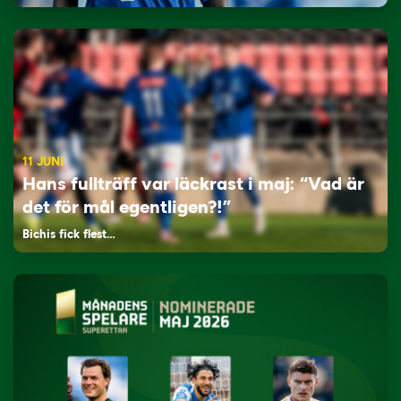
11 JUNI
Hans fullträff var läckrast i maj: “Vad är
det för mål egentligen?!”
Bichis fick flest…