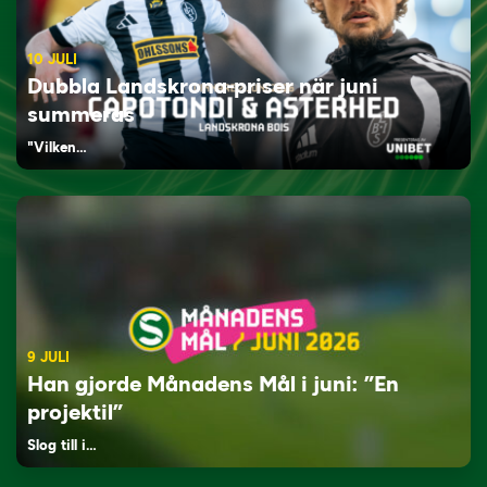
10 JULI
Dubbla Landskrona-priser när juni
summeras
"Vilken…
9 JULI
Han gjorde Månadens Mål i juni: ”En
projektil”
Slog till i…