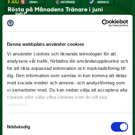
3 JULI
Rösta på Månadens Tränare i juni
Här är de…
Denna webbplats använder cookies
Vi använder cookies och liknande teknologier för att
analysera vår trafik, förbättra din användarupplevelse och
för att rikta anpassad information och marknadsföring till
dig. Den information som samlas in kan komma att delas
med sociala medier och annons- och analysföretag som
29 JUNI
vi samarbeter med. Du kan nedan välja att acceptera alla
Lagerlöf tar över i Sandvikens IF
cookies eller välja vilka cookies som du vill ska
Tillbaka i hetluften…
användas.
Samtyckesval
Nödvändig