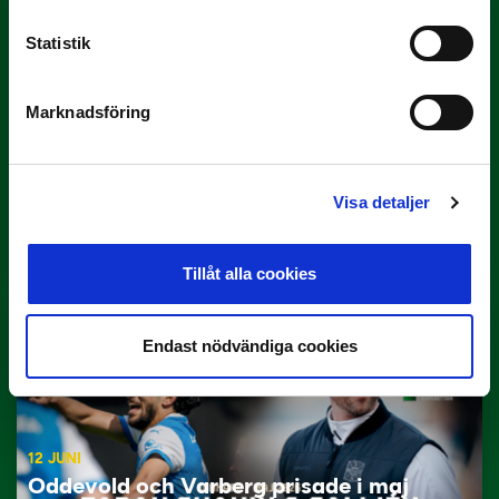
Statistik
Marknadsföring
29 JUNI
Visa detaljer
Lagerlöf tar över i Sandvikens IF
Tillbaka i hetluften…
Tillåt alla cookies
Endast nödvändiga cookies
12 JUNI
Oddevold och Varberg prisade i maj