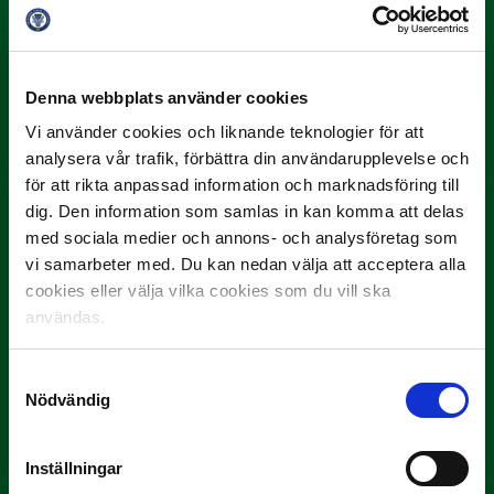
3 JULI
Rösta på Månadens Spelare i juni
Denna webbplats använder cookies
Vi använder cookies och liknande teknologier för att
Yttrar gör…
analysera vår trafik, förbättra din användarupplevelse och
för att rikta anpassad information och marknadsföring till
dig. Den information som samlas in kan komma att delas
med sociala medier och annons- och analysföretag som
vi samarbeter med. Du kan nedan välja att acceptera alla
cookies eller välja vilka cookies som du vill ska
användas.
3 JULI
Samtyckesval
Rösta på Månadens Tränare i juni
Nödvändig
Här är de…
Inställningar