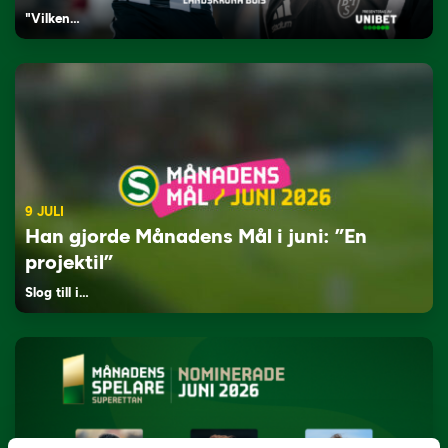
"Vilken…
9 JULI
Han gjorde Månadens Mål i juni: ”En
projektil”
Slog till i…