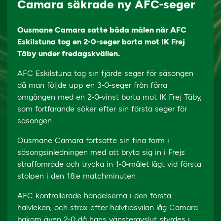
Camara säkrade ny AFC-seger
Ousmane Camara satte båda målen när AFC
Eskilstuna tog en 2-0-seger borta mot IK Frej
Täby under fredagskvällen.
AFC Eskilstuna tog sin fjärde seger för säsongen
då man följde upp en 3-0-seger från förra
omgången med en 2-0-vinst borta mot IK Frej Täby,
som fortfarande söker efter sin första seger för
säsongen.
Ousmane Camara fortsatte sin fina form i
säsongsinledningen med att bryta sig in i Frejs
straffområde och trycka in 1-0-målet lågt vid första
stolpen i den 18:e matchminuten.
AFC kontrollerade händelserna i den första
halvleken, och strax efter halvtidsvilan låg Camara
bakom även 2-0 då hans vänsteravslut styrdes i