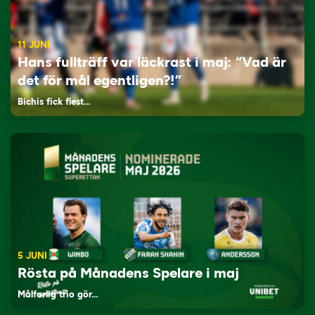
11 JUNI
Hans fullträff var läckrast i maj: “Vad är
det för mål egentligen?!”
Bichis fick flest…
5 JUNI
Rösta på Månadens Spelare i maj
Målfarlig trio gör…