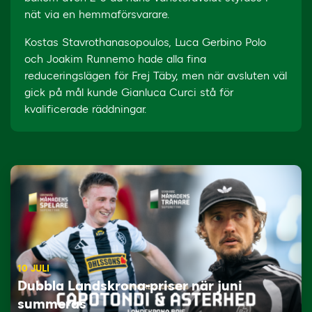
nät via en hemmaförsvarare.
Kostas Stavrothanasopoulos, Luca Gerbino Polo
och Joakim Runnemo hade alla fina
reduceringslägen för Frej Täby, men när avsluten väl
gick på mål kunde Gianluca Curci stå för
kvalificerade räddningar.
10 JULI
Dubbla Landskrona-priser när juni
summeras