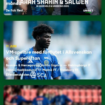
månad
De fick flest…
11 JUNI
VM-spelare med förflutet i Allsvenskan
och Superettan
Bosnien & Hercegovina Armin Gigovic — Helsingborgs IF
Dennis Hadžikadunić — Malmö FF / Trelleborg FF
Elfenbenskusten…