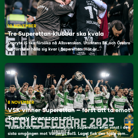
10 NOVEMBER
Tre Superettan-klubbar ska kvala
Örgryte IS ska försöka nå Allsvenskan. Utsiktens BK och Örebro
SK försöker hålla sig kvar i Superettan. Här är…
8 NOVEMBER
VSK vinner Superettan – först att ta emot
Tommy Svenssons pris
Västerås SK står som seriesegrare i Superettan efter vinst i den
sista omgången mot Varbergs BoIS. Laget fick den hjälp som…