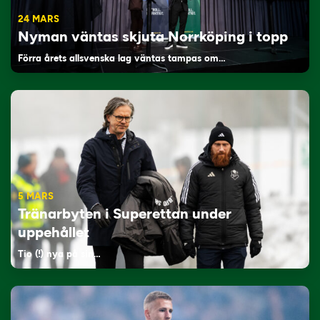
24 MARS
Nyman väntas skjuta Norrköping i topp
Förra årets allsvenska lag väntas tampas om…
5 MARS
Tränarbyten i Superettan under
uppehållet
Tio (!) nya på sin…