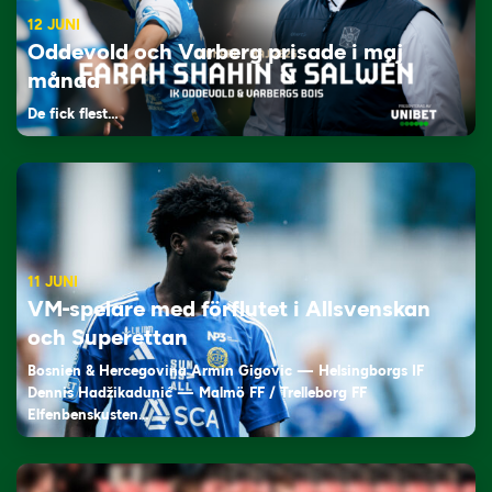
12 JUNI
Oddevold och Varberg prisade i maj
månad
De fick flest…
11 JUNI
VM-spelare med förflutet i Allsvenskan
och Superettan
Bosnien & Hercegovina Armin Gigovic — Helsingborgs IF
Dennis Hadžikadunić — Malmö FF / Trelleborg FF
Elfenbenskusten…