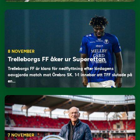
8 NOVEMBER
Trelleborgs FF åker ur Superettan
Trelleborgs FF är klara för nedflyttning efter lördagens
oavgjorda match mot Örebro SK. 1-1 innebar att TFF slutade på
en…
7 NOVEMBER