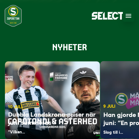
NYHETER
9 JULI
10 JULI
Dubbla Landskrona-priser när
Han gjorde 
juni summeras
juni: ”En pro
"Vilken…
Slog till i…