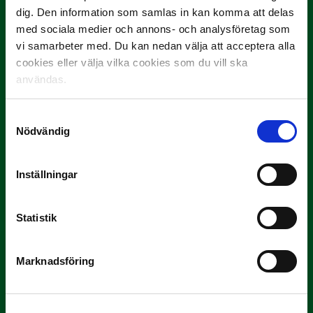
Här är matcherna som…
dig. Den information som samlas in kan komma att delas
med sociala medier och annons- och analysföretag som
vi samarbeter med. Du kan nedan välja att acceptera alla
cookies eller välja vilka cookies som du vill ska
användas.
Samtyckesval
Nödvändig
9 JANUARI
Hög upplevd trygghet på arenorna i
Superettan
Inställningar
Ligger på samma nivå som…
Statistik
Marknadsföring