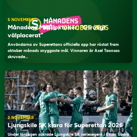
5 NOVEMBER
Månadens Mål i oktober: ”Otroligt
välplacerat”
Användarna av Superettans officiella app har röstat fram
oktober månads snyggaste mål. Vinnaren är Axel Taonsas
skruvade…
2 NOVEMBER
Ljungskile SK klara för Superettan 2026
Under lördagen säkrade Ljungskile SK seriesegern i Ettan Södra