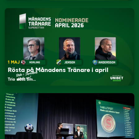
1 MAJ
Rösta på Månadens Tränare i april
Trio slåss om…