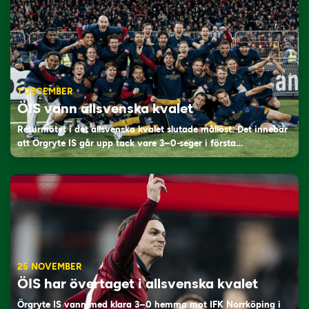
1 DECEMBER
ÖIS vann allsvenska kvalet
Returmötet i det allsvenska kvalet slutade mållöst. Det innebär
att Örgryte IS går upp tack vare 3–0-seger i första…
25 NOVEMBER
ÖIS har övertaget i allsvenska kvalet
Örgryte IS vann med klara 3–0 hemma mot IFK Norrköping i