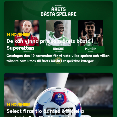
14 NOVEMBER
De kan vinna pris som årets bästa i
Superettan
Onsdagen den 19 november får vi veta vilka spelare och vilken
tränare som utses till årets bästa i respektive kategori i…
14 NOVEMBER
Select firar tio år med officiella