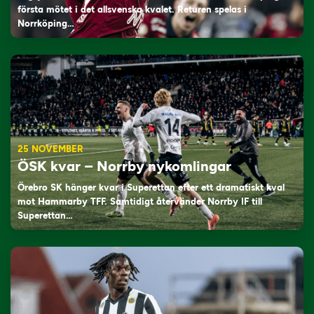
första mötet i det allsvenska kvalet. Returen spelas i
Norrköping…
25 NOVEMBER
ÖSK kvar – Norrby nykomlingar
Örebro SK hänger kvar i Superettan efter ett dramatiskt kval
mot Hammarby TFF. Samtidigt återvänder Norrby IF till
Superettan…