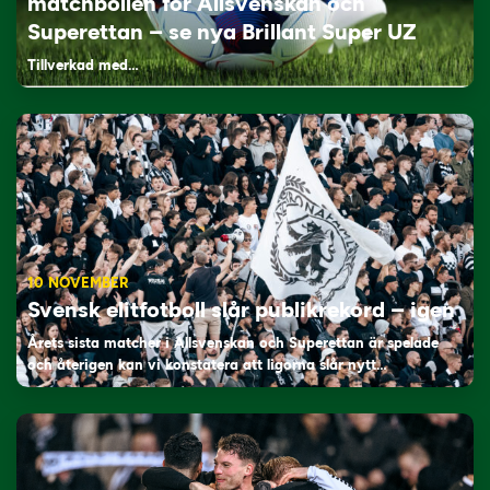
matchbollen för Allsvenskan och
Superettan – se nya Brillant Super UZ
Tillverkad med…
10 NOVEMBER
Svensk elitfotboll slår publikrekord – igen
Årets sista matcher i Allsvenskan och Superettan är spelade
och återigen kan vi konstatera att ligorna slår nytt…