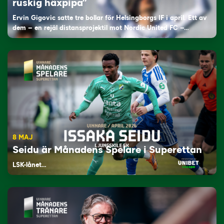
ruskig häxpipa”
Ervin Gigovic satte tre bollar för Helsingborgs IF i april. Ett av
dem – en rejäl distansprojektil mot Nordic United FC –…
8 MAJ
Seidu är Månadens Spelare i Superettan
LSK-lånet…