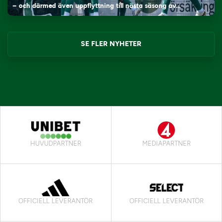
– och därmed även uppflyttning till nästa säsong av…
SE FLER NYHETER
HUVUDPARTNER
MEDIAPARTNER
OFFICIELL LEVERANTÖR
OFFICIELL LEVERANTÖR