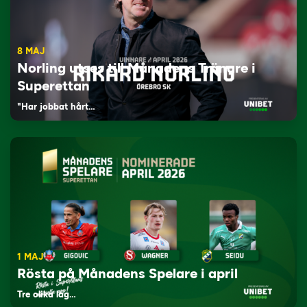
8 MAJ
Norling utses till Månadens Tränare i
Superettan
"Har jobbat hårt…
1 MAJ
Rösta på Månadens Spelare i april
Tre olika lag…