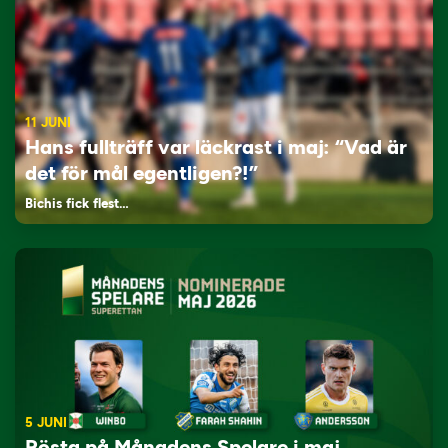
11 JUNI
Hans fullträff var läckrast i maj: “Vad är
det för mål egentligen?!”
Bichis fick flest…
5 JUNI
Rösta på Månadens Spelare i maj