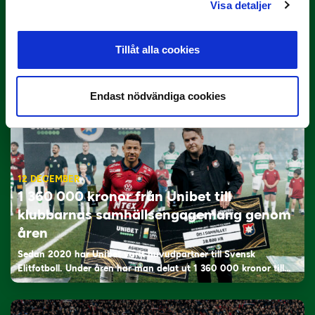
Visa detaljer
22 DECEMBER
Spelordningen klar för Superettan 2026
Tillåt alla cookies
Omgångarna och huvuddatumen för Superettan säsongen
2026 är fastställda. Premiären sker påskhelgen 4-7…
Endast nödvändiga cookies
12 DECEMBER
1 360 000 kronor från Unibet till
klubbarnas samhällsengagemang genom
åren
Sedan 2020 har Unibet varit huvudpartner till Svensk
Elitfotboll. Under åren har man delat ut 1 360 000 kronor till…