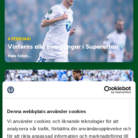
4 FEBRUARI
Vinterns alla övergångar i Superettan
Hela listan…
Denna webbplats använder cookies
Vi använder cookies och liknande teknologier för att
21 JANUARI
analysera vår trafik, förbättra din användarupplevelse och
Så spelas omgång 1-15 i Superettan
för att rikta anpassad information och marknadsföring till