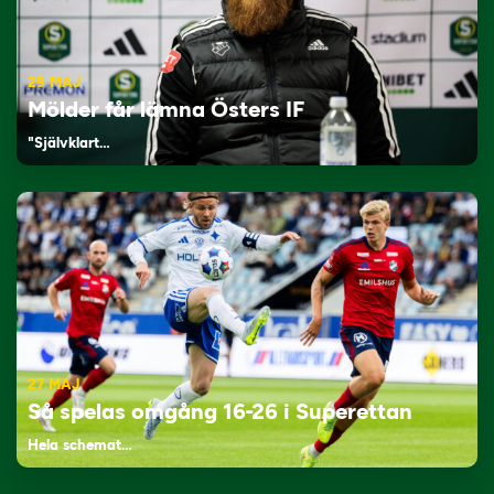
29 MAJ
Mölder får lämna Östers IF
"Självklart…
27 MAJ
Så spelas omgång 16-26 i Superettan
Hela schemat…