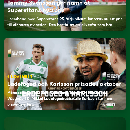
Tommy Svensson ger namn åt
Superettans nya pris
I samband med Superettans 25-årsjubileum lanseras nu ett pris
till vinnaren av serien. Den består av ett silverfat som bär…
6 NOVEMBER
Ladefoged och Karlsson prisade i oktober
Månadens Spelare och Månadens Tränare hittas båda i
Västerås SK. Mikkel Ladefoged och Kalle Karlsson tar hem
priserna efter…