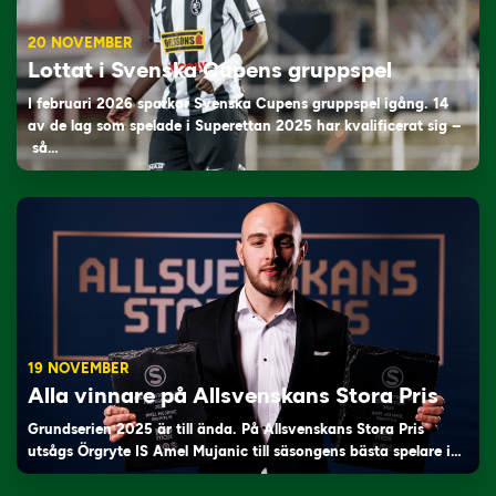
20 NOVEMBER
Lottat i Svenska Cupens gruppspel
I februari 2026 sparkar Svenska Cupens gruppspel igång. 14
av de lag som spelade i Superettan 2025 har kvalificerat sig –
så…
19 NOVEMBER
Alla vinnare på Allsvenskans Stora Pris
Grundserien 2025 är till ända. På Allsvenskans Stora Pris
utsågs Örgryte IS Amel Mujanic till säsongens bästa spelare i…