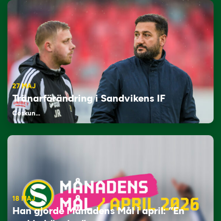
27 MAJ
Tränarförändring i Sandvikens IF
Coskun…
18 MAJ
Han gjorde Månadens Mål i april: ”En