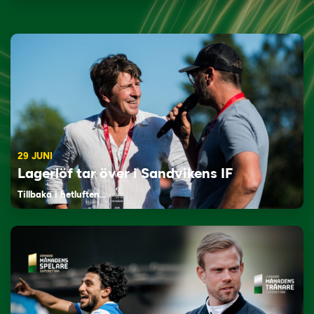
29 JUNI
Lagerlöf tar över i Sandvikens IF
Tillbaka i hetluften…