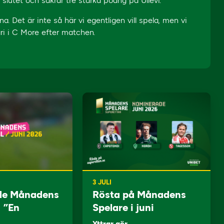
lutet och säkrar tre starka poäng på Ullevi.
a. Det är inte så här vi egentligen vill spela, men vi
ri i C More efter matchen.
3 JULI
de Månadens
Rösta på Månadens
: ”En
Spelare i juni