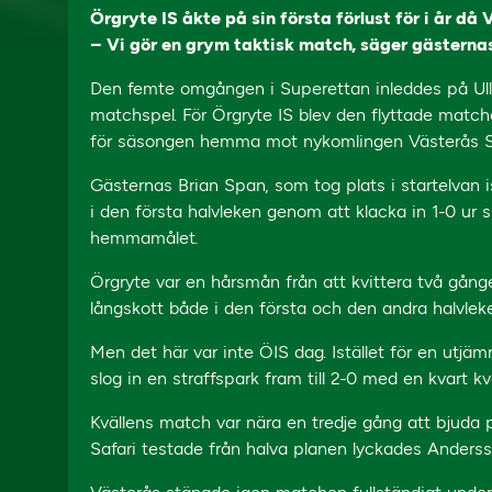
Örgryte IS åkte på sin första förlust för i år då
– Vi gör en grym taktisk match, säger gästernas
Den femte omgången i Superettan inleddes på Ullev
matchspel. För Örgryte IS blev den flyttade match
för säsongen hemma mot nykomlingen Västerås S
Gästernas Brian Span, som tog plats i startelvan i
i den första halvleken genom att klacka in 1-0 ur s
hemmamålet.
Örgryte var en hårsmån från att kvittera två gå
långskott både i den första och den andra halvlek
Men det här var inte ÖIS dag. Istället för en utj
slog in en straffspark fram till 2-0 med en kvart kv
Kvällens match var nära en tredje gång att bjuda p
Safari testade från halva planen lyckades Andersson