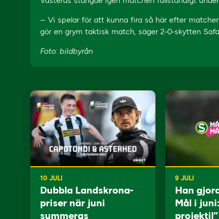
Västerås stängde igen matchen fullständigt under s
– Vi spelar för att kunna fira så här efter matchern
gör en grym taktisk match, säger 2-0-skytten Safa
Foto: bildbyrån
10 JULI
9 JULI
Dubbla Landskrona-
Han gjor
priser när juni
Mål i juni
summeras
projektil”