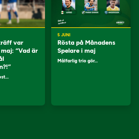
5 JUNI
träff var
Rösta på Månadens
i maj: “Vad är
Spelare i maj
ål
Målfarlig trio gör…
n?!”
lest…