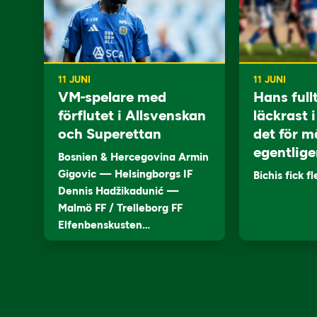
11 JUNI
11 JUNI
VM-spelare med
Hans full
förflutet i Allsvenskan
läckrast 
och Superettan
det för m
egentlige
Bosnien & Hercegovina Armin
Gigovic — Helsingborgs IF
Bichis fick f
Dennis Hadžikadunić —
Malmö FF / Trelleborg FF
Elfenbenskusten…