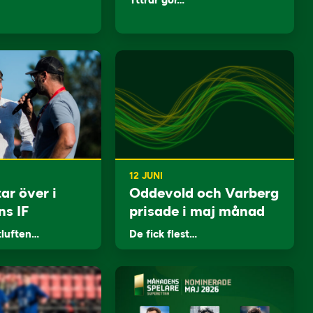
Yttrar gör…
12 JUNI
ar över i
Oddevold och Varberg
ns IF
prisade i maj månad
tluften…
De fick flest…