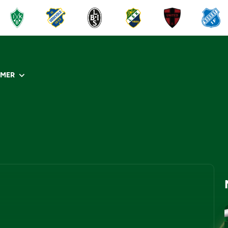
R
MER