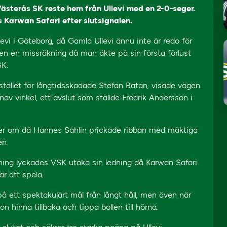
 Västerås SK reste hem från Ullevi med en 2-0-seger.
 Karwan Safari efter slutsignalen.
i i Göteborg, då Gamla Ullevi ännu inte är redo för
en en missräkning då man åkte på sin första förlust
K.
stället för långtidsskadade Stefan Batan, visade vägen
näv vinkel, ett avslut som ställde Fredrik Andersson i
nger om då Hannes Sahlin prickade ribban med mäktiga
en.
ämning lyckades VSK utöka sin ledning då Karwan Safari
ar att spela.
å ett spektakulärt mål från långt håll, men även när
 hinna tillbaka och tippa bollen till hörna.