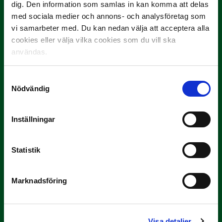
dig. Den information som samlas in kan komma att delas
10 JULI
med sociala medier och annons- och analysföretag som
Dubbla Landskrona-priser när juni
vi samarbeter med. Du kan nedan välja att acceptera alla
summeras
cookies eller välja vilka cookies som du vill ska
"Vilken…
användas.
Samtyckesval
Nödvändig
Inställningar
9 JULI
Statistik
Han gjorde Månadens Mål i juni: ”En
projektil”
Marknadsföring
Slog till i…
Visa detaljer