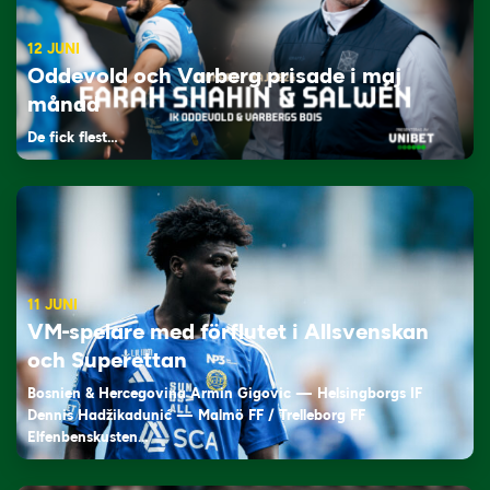
12 JUNI
Oddevold och Varberg prisade i maj
månad
De fick flest…
11 JUNI
VM-spelare med förflutet i Allsvenskan
och Superettan
Bosnien & Hercegovina Armin Gigovic — Helsingborgs IF
Dennis Hadžikadunić — Malmö FF / Trelleborg FF
Elfenbenskusten…