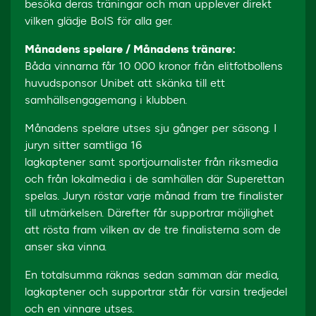
besöka deras träningar och man upplever direkt
vilken glädje BoIS för alla ger.
Månadens spelare / Månadens tränare:
Båda vinnarna får 10 000 kronor från elitfotbollens
huvudsponsor Unibet att skänka till ett
samhällsengagemang i klubben.
Månadens spelare utses sju gånger per säsong. I
juryn sitter samtliga 16
lagkaptener samt sportjournalister från riksmedia
och från lokalmedia i de samhällen där Superettan
spelas. Juryn röstar varje månad fram tre finalister
till utmärkelsen. Därefter får supportrar möjlighet
att rösta fram vilken av de tre finalisterna som de
anser ska vinna.
En totalsumma räknas sedan samman där media,
lagkaptener och supportrar står för varsin tredjedel
och en vinnare utses.