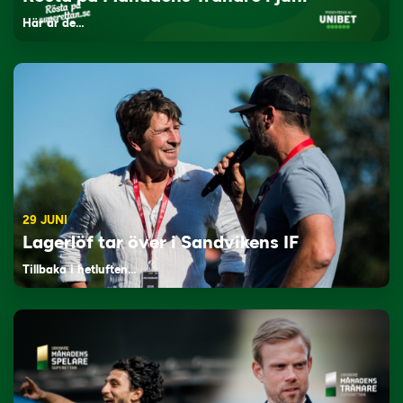
Här är de…
29 JUNI
Lagerlöf tar över i Sandvikens IF
Tillbaka i hetluften…