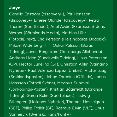
Juryn
:
Camilla Enström (discovery+), Pär Hansson
(discovery+), Emelie Ölander (discovery+), Petra
Thoren (Sportbladet), Anel Avdic (Expressen), Jens
Werner (Sörmlands Media), Mathias Lühr
(FotbollDirekt), Eric Persson (Helsingborgs Dagblad),
Mikael Widerberg (TT), Oskar Pålsson (Borås
Tidning), Jonas Bergström (Trelleborgs Allehanda),
Andreas Lidén (Sundsvalls Tidning), Linus Petersson
(GP), Hector Junelind (GT), Christian Ahlin (Värnamo
Nyheter), Raul Valencia Lopez (Unibet), Victor Laag
(Smålandsposten), Johan Orrenius (Offside), Jonas
Hansson (Fotboll Skåne), Magnus Sundvall
(Jönköpings-Posten), Kristian Bågefeldt (Borlänge
Tidning), Göran Bolin (Sportbladet), Ludwig
Billengren (Hallands-Nyheter), Thomas Hasselgren
(SEF), Phillip Trollér (GP), Rasmus Ellvin (VLT), Linus
Sunnervik (Svenska Fans/FanTV)