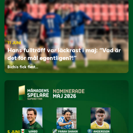
11 JUNI
Hans fullträff var läckrast i maj: “Vad är
det för mål egentligen?!”
Bichis fick flest…
5 JUNI