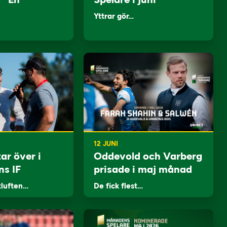
Yttrar gör…
12 JUNI
ar över i
Oddevold och Varberg
ns IF
prisade i maj månad
tluften…
De fick flest…