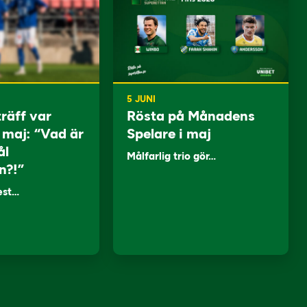
5 JUNI
träff var
Rösta på Månadens
i maj: “Vad är
Spelare i maj
ål
Målfarlig trio gör…
n?!”
lest…