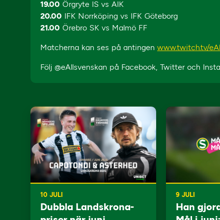
19.00
Örgryte IS vs AIK
20.00
IFK Norrköping vs IFK Göteborg
21.00
Örebro SK vs Malmö FF
Matcherna kan ses på antingen
www.twitch.tv/eA
Följ @eAllsvenskan på Facebook, Twitter och Ins
10 JULI
9 JULI
Dubbla Landskrona-
Han gjor
priser när juni
Mål i juni