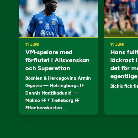
11 JUNI
11 JUNI
VM-spelare med
Hans full
förflutet i Allsvenskan
läckrast 
och Superettan
det för m
egentlige
Bosnien & Hercegovina Armin
Gigovic — Helsingborgs IF
Bichis fick f
Dennis Hadžikadunić —
Malmö FF / Trelleborg FF
Elfenbenskusten…