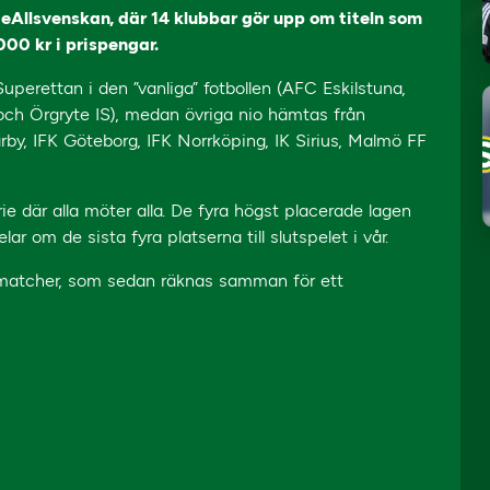
 eAllsvenskan, där 14 klubbar gör upp om titeln som
00 kr i prispengar.
erettan i den ”vanliga” fotbollen (AFC Eskilstuna,
 och Örgryte IS), medan övriga nio hämtas från
rby, IFK Göteborg, IFK Norrköping, IK Sirius, Malmö FF
rie där alla möter alla. De fyra högst placerade lagen
lar om de sista fyra platserna till slutspelet i vår.
a matcher, som sedan räknas samman för ett