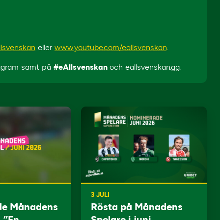
llsvenskan
eller
www.youtube.com/eallsvenskan
.
tagram samt på
#eAllsvenskan
och eallsvenskan.gg.
3 JULI
de Månadens
Rösta på Månadens
: ”En
Spelare i juni