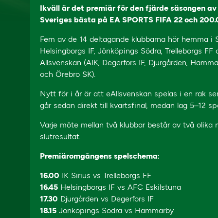
Ikväll är det premiär för den fjärde säsongen av
Sveriges bästa på EA SPORTS FIFA 22 och 200.0
Fem av de 14 deltagande klubbarna hör hemma i Sup
Helsingborgs IF, Jönköpings Södra, Trelleborgs FF
Allsvenskan (AIK, Degerfors IF, Djurgården, Hamma
och Örebro SK).
Nytt för i år är att eAllsvenskan spelas i en rak se
går sedan direkt till kvartsfinal, medan lag 5–12 spe
Varje möte mellan två klubbar består av två olik
slutresultat.
Premiäromgångens spelschema:
16.00
IK Sirius vs Trelleborgs FF
16.45
Helsingborgs IF vs AFC Eskilstuna
17.30
Djurgården vs Degerfors IF
18.15
Jönköpings Södra vs Hammarby