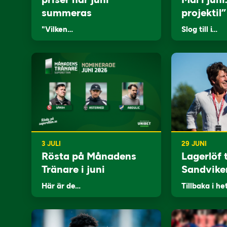
summeras
projektil”
"Vilken…
Slog till i…
3 JULI
29 JUNI
Rösta på Månadens
Lagerlöf t
Tränare i juni
Sandvike
Här är de…
Tillbaka i he