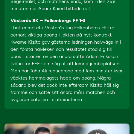
Segermålet, och matchens enda, kom i den 26:e
minuten när Adam Kaied hittade rätt.
Västerås SK – Falkenbergs FF 1-3
I bottenmötet i Västerås tog Falkenbergs FF tre
oerhört viktiga poäng i jakten på nytt kontrakt.
Kwame Kizito gav gästerna ledningen halvvägs in i
den första halvleken och resultatet stod sig till
paus. I starten av den andra satte Adam Eriksson
tvåan för FFF som såg ut att lämna jumboplatsen.
Men när Taha Ali reducerade med fem minuter kvar
väcktes hemmalagets hopp om poäng. Några
sådana blev det dock inte efteraom Kizito höll sig
framme och satte sitt andra mål i matchen och
avgjorde bataljen i slutminuterna.