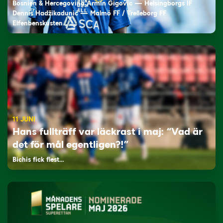
Bosnien & Hercegovina Armin Gigovic — Helsingborgs IF
Dennis Hadžikadunić — Malmö FF / Trelleborg FF
Elfenbenskusten…
11 JUNI
Hans fullträff var läckrast i maj: “Vad är
det för mål egentligen?!”
Bichis fick flest…