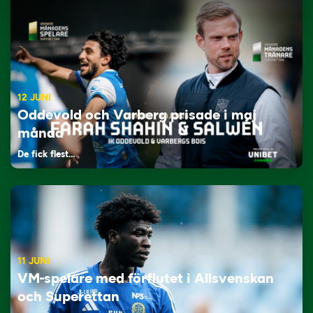
12 JUNI
Oddevold och Varberg prisade i maj
månad
De fick flest…
11 JUNI
VM-spelare med förflutet i Allsvenskan
och Superettan