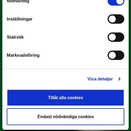
Nödvändig
Inställningar
3 JULI
Rösta på Månadens Tränare i juni
Här är de…
Statistik
Marknadsföring
Visa detaljer
Tillåt alla cookies
29 JUNI
Lagerlöf tar över i Sandvikens IF
Tillbaka i hetluften…
Endast nödvändiga cookies