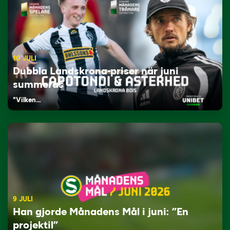
10 JULI
Dubbla Landskrona-priser när juni
summeras
"Vilken…
9 JULI
Han gjorde Månadens Mål i juni: ”En
projektil”