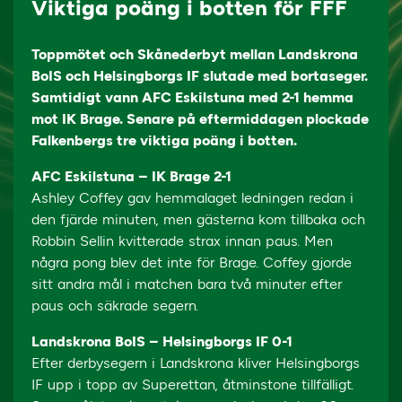
Viktiga poäng i botten för FFF
Toppmötet och Skånederbyt mellan Landskrona
BoIS och Helsingborgs IF slutade med bortaseger.
Samtidigt vann AFC Eskilstuna med 2-1 hemma
mot IK Brage. Senare på eftermiddagen plockade
Falkenbergs tre viktiga poäng i botten.
AFC Eskilstuna – IK Brage 2-1
Ashley Coffey gav hemmalaget ledningen redan i
den fjärde minuten, men gästerna kom tillbaka och
Robbin Sellin kvitterade strax innan paus. Men
några pong blev det inte för Brage. Coffey gjorde
sitt andra mål i matchen bara två minuter efter
paus och säkrade segern.
Landskrona BoIS – Helsingborgs IF 0-1
Efter derbysegern i Landskrona kliver Helsingborgs
IF upp i topp av Superettan, åtminstone tillfälligt.