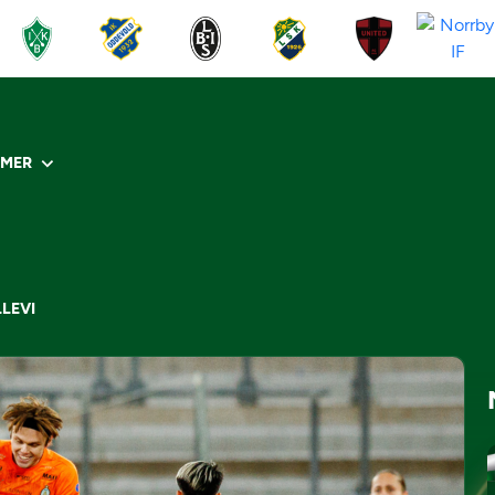
R
MER
LLEVI