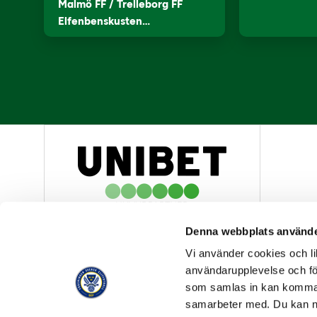
Malmö FF / Trelleborg FF
Elfenbenskusten…
HUVUDPARTNER
Denna webbplats använde
Vi använder cookies och lik
användarupplevelse och för
som samlas in kan komma 
samarbeter med. Du kan ned
OFFICIELL LEVERANTÖR