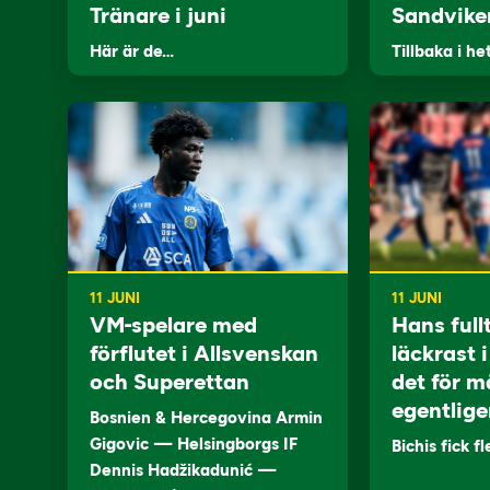
Tränare i juni
Sandvike
Här är de…
Tillbaka i he
11 JUNI
11 JUNI
VM-spelare med
Hans full
förflutet i Allsvenskan
läckrast 
och Superettan
det för m
egentlige
Bosnien & Hercegovina Armin
Gigovic — Helsingborgs IF
Bichis fick f
Dennis Hadžikadunić —