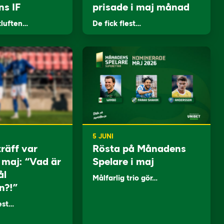
ns IF
prisade i maj månad
tluften…
De fick flest…
5 JUNI
träff var
Rösta på Månadens
i maj: “Vad är
Spelare i maj
ål
Målfarlig trio gör…
n?!”
lest…