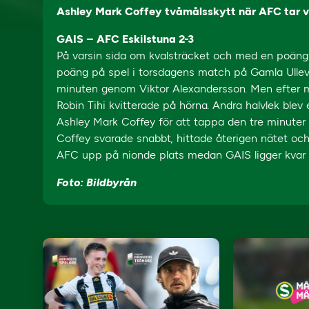
Ashley Mark Coffey tvåmålsskytt när AFC tar v
GAIS – AFC Eskilstuna 2-3
På varsin sida om kvalsträcket och med en poängs s
poäng på spel i torsdagens match på Gamla Ullevi.
minuten genom Viktor Alexandersson. Men efter m
Robin Tihi kvitterade på hörna. Andra halvlek blev
Ashley Mark Coffey för att tappa den tre minut
Coffey svarade snabbt, hittade återigen nätet oc
AFC upp på nionde plats medan GAIS ligger kvar u
Foto: Bildbyrån