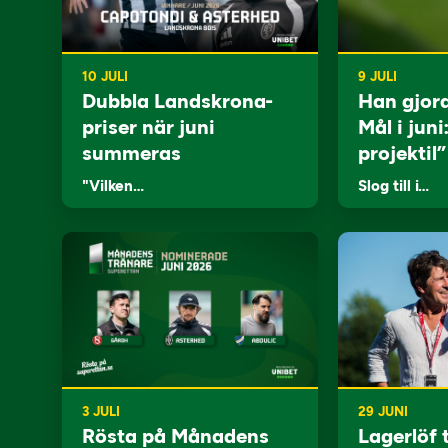
10 JULI
9 JULI
Dubbla Landskrona-
Han gjor
priser när juni
Mål i juni
summeras
projektil”
"Vilken…
Slog till i…
3 JULI
29 JUNI
Rösta på Månadens
Lagerlöf t