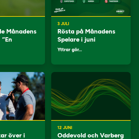
3 JULI
de Månadens
Rösta på Månadens
: ”En
Spelare i juni
Yttrar gör…
12 JUNI
ar över i
Oddevold och Varberg