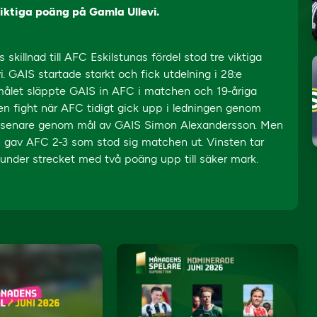
iktiga poäng på Gamla Ullevi.
killnad till AFC Eskilstunas fördel stod tre viktiga
 GAIS startade starkt och fick utdelning i 28:e
ålet släppte GAIS in AFC i matchen och 19-åriga
 en fight när AFC tidigt gick upp i ledningen genom
er senare genom mål av GAIS Simon Alexandersson. Men
h gav AFC 2-3 som stod sig matchen ut. Vinsten tar
nder strecket med två poäng upp till säker mark.