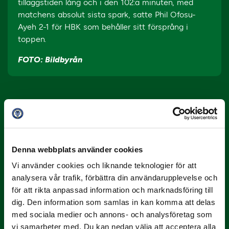
tilläggstiden lång och i den 102:a minuten, med
matchens absolut sista spark, satte Phil Ofosu-
Ayeh 2-1 för HBK som behåller sitt försprång i
toppen.
FOTO: Bildbyrån
Denna webbplats använder cookies
Vi använder cookies och liknande teknologier för att
10 JULI
analysera vår trafik, förbättra din användarupplevelse och
Dubbla Landskrona-priser när juni
för att rikta anpassad information och marknadsföring till
summeras
dig. Den information som samlas in kan komma att delas
med sociala medier och annons- och analysföretag som
"Vilken…
vi samarbeter med. Du kan nedan välja att acceptera alla