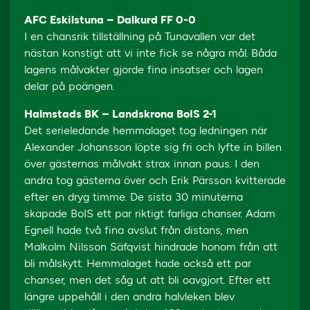
AFC Eskilstuna – Dalkurd FF 0-0
I en chansrik tillställning på Tunavallen var det
nästan konstigt att vi inte fick se några mål. Båda
lagens målvakter gjorde fina insatser och lagen
delar på poängen.
Halmstads BK – Landskrona BoIS 2-1
Det serieledande hemmalaget tog ledningen när
Alexander Johansson löpte sig fri och lyfte in billen
över gästernas målvakt strax innan paus. I den
andra tog gästerna över och Erik Pärsson kvitterade
efter en dryg timme. De sista 30 minuterna
skapade BoIS ett par riktigt farliga chanser. Adam
Egnell hade två fina avslut från distans, men
Malkolm Nilsson Säfqvist hindrade honom från att
bli målskytt. Hemmalaget hade också ett par
chanser, men det såg ut att bli oavgjort. Efter ett
längre uppehåll i den andra halvleken blev