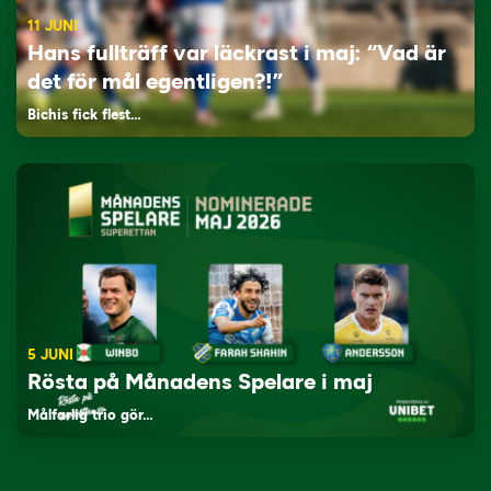
11 JUNI
Hans fullträff var läckrast i maj: “Vad är
det för mål egentligen?!”
Bichis fick flest…
5 JUNI
Rösta på Månadens Spelare i maj
Målfarlig trio gör…