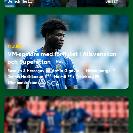
De fick flest…
11 JUNI
VM-spelare med förflutet i Allsvenskan
och Superettan
Bosnien & Hercegovina Armin Gigovic — Helsingborgs IF
Dennis Hadžikadunić — Malmö FF / Trelleborg FF
Elfenbenskusten…