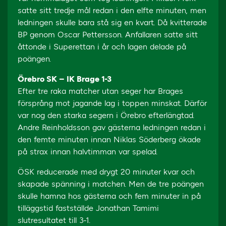
satte sitt tredje mål redan i den elfte minuten, men
ledningen skulle bara stå sig en kvart. Då kvitterade
BP genom Oscar Pettersson. Anfallaren satte sitt
åttonde i Superettan i år och lagen delade på
poängen.
Örebro SK – IK Brage 1-3
Efter tre raka matcher utan seger har Brages
försprång mot jagande lag i toppen minskat. Därför
var nog den starka segern i Örebro efterlängtad.
Andre Reinholdsson gav gästerna ledningen redan i
den femte minuten innan Niklas Söderberg ökade
på strax innan halvtimman var spelad.
ÖSK reducerade med drygt 20 minuter kvar och
skapade spänning i matchen. Men de tre poängen
skulle hamna hos gästerna och fem minuter in på
tilläggstid fastställde Jonathan Tamimi
slutresultatet till 3-1.