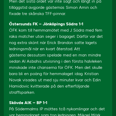
Men det sista ordet var inte sagt och långt in på
tilläggstid avgjorde gästernas Simon Amin och
fixade tre skånska TFF-pinnar.
Östersunds FK – Jönköpings Södra 1-1
ÖFK kom till hemmamötet med J Södra med fem
raka matcher utan seger i bagaget. Därför var det
nog extra skönt när Erick Brandon satte lagets
ledningsmål när en kvart återstod. Att
gästerna dessutom spelade med en man mindre
sedan Al Asbahis utvisning i den första halvleken
minskade inte chanserna för ÖFK. Men det skulle
bara bli en poäng för hemmalaget idag. Kristian
Novak visades ut med sju minuter kvar och Edin
Hamidovic kvitterade på den efterföljande
straffsparken.
Skövde AIK – BP 1-1
På Södermalms IP möttes tcå nykomlingar och det
var hemmalaget som tog ledningen. Mikael Mörk