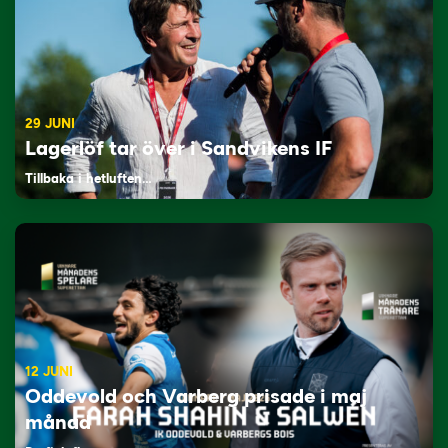
29 JUNI
Lagerlöf tar över i Sandvikens IF
Tillbaka i hetluften…
12 JUNI
Oddevold och Varberg prisade i maj
månad