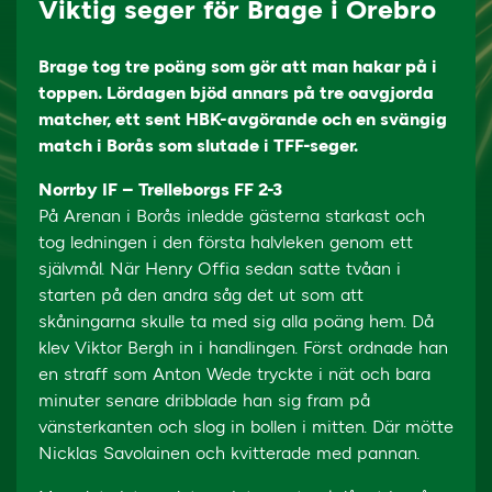
Viktig seger för Brage i Örebro
Brage tog tre poäng som gör att man hakar på i
toppen. Lördagen bjöd annars på tre oavgjorda
matcher, ett sent HBK-avgörande och en svängig
match i Borås som slutade i TFF-seger.
Norrby IF – Trelleborgs FF 2-3
På Arenan i Borås inledde gästerna starkast och
tog ledningen i den första halvleken genom ett
självmål. När Henry Offia sedan satte tvåan i
starten på den andra såg det ut som att
skåningarna skulle ta med sig alla poäng hem. Då
klev Viktor Bergh in i handlingen. Först ordnade han
en straff som Anton Wede tryckte i nät och bara
minuter senare dribblade han sig fram på
vänsterkanten och slog in bollen i mitten. Där mötte
Nicklas Savolainen och kvitterade med pannan.