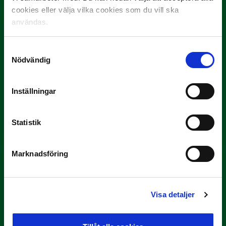
cookies eller välja vilka cookies som du vill ska
användas.
Samtyckesval
Nödvändig
9 JULI
Inställningar
Han gjorde Månadens Mål i juni: ”En
projektil”
Statistik
Slog till i…
Marknadsföring
Visa detaljer