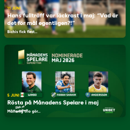
11 JUNI
Hans fullträff var läckrast i maj: “Vad är
det för mål egentligen?!”
Bichis fick flest…
5 JUNI
Rösta på Månadens Spelare i maj
Målfarlig trio gör…