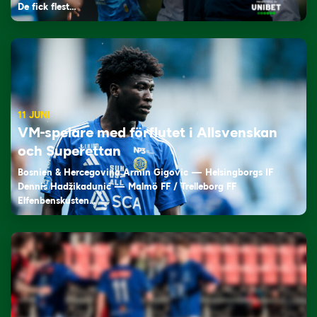
De fick flest…
11 JUNI
VM-spelare med förflutet i Allsvenskan
och Superettan
Bosnien & Hercegovina Armin Gigovic — Helsingborgs IF
Dennis Hadžikadunić — Malmö FF / Trelleborg FF
Elfenbenskusten…