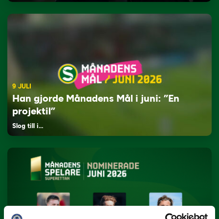
9 JULI
Han gjorde Månadens Mål i juni: ”En
projektil”
Slog till i…