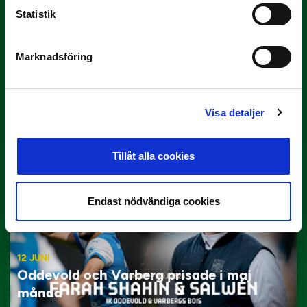
Statistik
Marknadsföring
29 JUNI
Lagerlöf tar över i Sandvikens IF
Visa detaljer
Tillbaka i hetluften…
Tillåt alla cookies
Endast nödvändiga cookies
12 JUNI
Oddevold och Varberg prisade i maj
månad