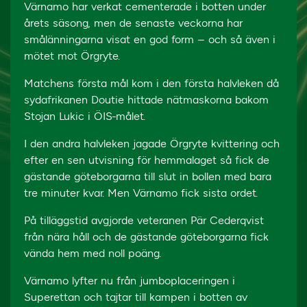
Värnamo har verkat cementerade i botten under
årets säsong, men de senaste veckorna har
smålänningarna visat en god form – och så även i
mötet mot Örgryte.
Matchens första mål kom i den första halvleken då
sydafrikanen Doutie hittade nätmaskorna bakom
Stojan Lukic i ÖIS-målet.
I den andra halvleken jagade Örgryte kvittering och
efter en sen utvisning för hemmalaget så fick de
gästande göteborgarna till slut in bollen med bara
tre minuter kvar. Men Värnamo fick sista ordet.
På tilläggstid avgjorde veteranen Pär Cederqvist
från nära håll och de gästande göteborgarna fick
vända hem med noll poäng.
Värnamo lyfter nu från jumboplaceringen i
Superettan och tajtar till kampen i botten av