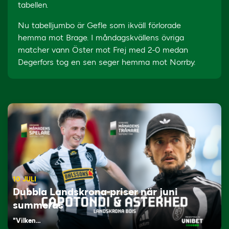
tabellen.
Nu tabelljumbo är Gefle som ikväll förlorade
hemma mot Brage. I måndagskvällens övriga
matcher vann Öster mot Frej med 2-0 medan
Degerfors tog en sen seger hemma mot Norrby.
10 JULI
Dubbla Landskrona-priser när juni
summeras
"Vilken…