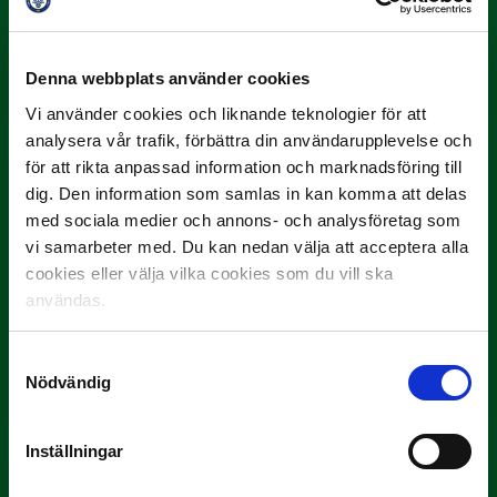
3 JULI
Rösta på Månadens Spelare i juni
Denna webbplats använder cookies
Yttrar gör…
Vi använder cookies och liknande teknologier för att
analysera vår trafik, förbättra din användarupplevelse och
för att rikta anpassad information och marknadsföring till
dig. Den information som samlas in kan komma att delas
med sociala medier och annons- och analysföretag som
vi samarbeter med. Du kan nedan välja att acceptera alla
cookies eller välja vilka cookies som du vill ska
användas.
3 JULI
Rösta på Månadens Tränare i juni
Samtyckesval
Nödvändig
Här är de…
Inställningar