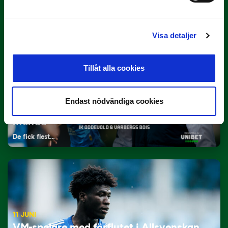
Visa detaljer
Tillåt alla cookies
12 JUNI
Endast nödvändiga cookies
Oddevold och Varberg prisade i maj
månad
De fick flest…
11 JUNI
VM-spelare med förflutet i Allsvenskan