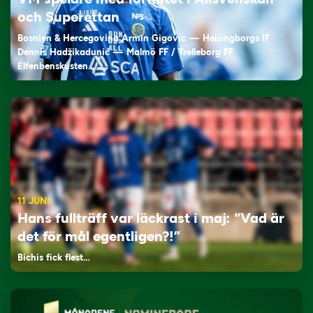
och Superettan
Bosnien & Hercegovina Armin Gigovic — Helsingborgs IF
Dennis Hadžikadunić — Malmö FF / Trelleborg FF
Elfenbenskusten…
11 JUNI
Hans fullträff var läckrast i maj: “Vad är
det för mål egentligen?!”
Bichis fick flest…