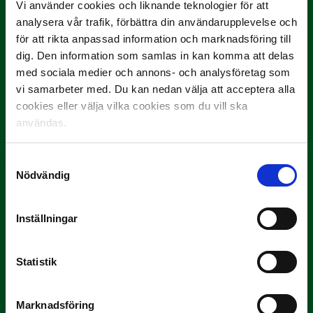
Vi använder cookies och liknande teknologier för att
analysera vår trafik, förbättra din användarupplevelse och
för att rikta anpassad information och marknadsföring till
dig. Den information som samlas in kan komma att delas
med sociala medier och annons- och analysföretag som
3 JULI
vi samarbeter med. Du kan nedan välja att acceptera alla
Rösta på Månadens Tränare i juni
cookies eller välja vilka cookies som du vill ska
Här är de…
användas.
Samtyckesval
Nödvändig
Inställningar
Statistik
29 JUNI
Lagerlöf tar över i Sandvikens IF
Marknadsföring
Tillbaka i hetluften…