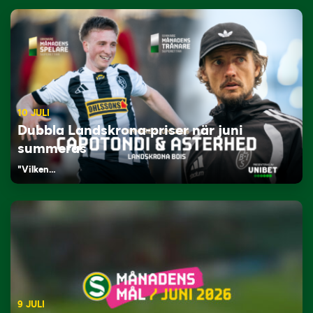
10 JULI
Dubbla Landskrona-priser när juni
summeras
"Vilken…
9 JULI