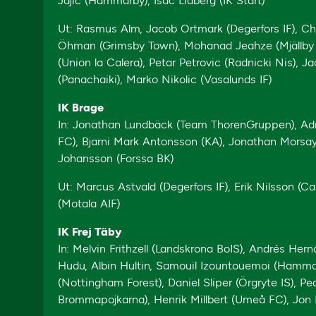
Jajic (Hammarby), Isac Lidberg (IK Start)
Ut: Rasmus Alm, Jacob Ortmark (Degerfors IF), Ch
Öhman (Grimsby Town), Mohanad Jeahze (Mjällby AI
(Union la Calera), Petar Petrovic (Radnicki Nis), 
(Panachaiki), Marko Nikolic (Vasalunds IF)
IK Brage
In: Jonathan Lundbäck (Team ThorenGruppen), Adri
FC), Bjarni Mark Antonsson (KA), Jonathan Morsay 
Johansson (Forssa BK)
Ut: Marcus Astvald (Degerfors IF), Erik Nilsson (Ca
(Motala AIF)
IK Frej Täby
In: Melvin Frithzell (Landskrona BoIS), Andrés Her
Hudu, Albin Hultin, Samouil Izountouemoi (Hammar
(Nottingham Forest), Daniel Sliper (Örgryte IS), P
Brommapojkarna), Henrik Millbert (Umeå FC), Jon 