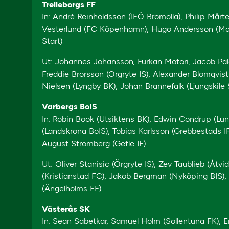
Trelleborgs FF
In: André Reinholdsson (IFÖ Bromölla), Philip Mårte
Vesterlund (FC Köpenhamn), Hugo Andersson (Malm
Start)
Ut: Johannes Johansson, Furkan Motori, Jacob Pala
Freddie Brorsson (Örgryte IS), Alexander Blomqvist
Nielsen (Lyngby BK), Johan Brannefalk (Ljungskil
Varbergs BoIS
In: Robin Book (Utsiktens BK), Edwin Condrup (Lunds
(Landskrona BoIS), Tobias Karlsson (Grebbestads IF)
August Strömberg (Gefle IF)
Ut: Oliver Stanisic (Örgryte IS), Zev Taublieb (Åtvi
(Kristianstad FC), Jakob Bergman (Nyköping BIS), 
(Ängelholms FF)
Västerås SK
In: Sean Sabetkar, Samuel Holm (Sollentuna FK), Em