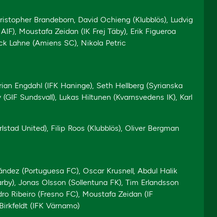
ristopher Brandeborn, David Ochieng (Klubblös), Ludvig
F), Moustafa Zeidan (IK Frej Täby), Erik Figueroa
Jack Lahne (Amiens SC), Nikola Petric
an Engdahl (IFK Haninge), Seth Hellberg (Syrianska
(GIF Sundsvall), Lukas Hiltunen (Kvarnsvedens IK), Karl
rlstad United), Filip Roos (Klubblös), Oliver Bergman
nández (Portuguesa FC), Oscar Krusnell, Abdul Halik
by), Jonas Olsson (Sollentuna FK), Tim Erlandsson
edro Ribeiro (Fresno FC), Moustafa Zeidan (IF
Birkfeldt (IFK Värnamo)