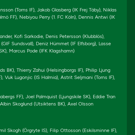
nsson (Torns IF), Jakob Glasberg (IK Frej Täby), Niklas
ö FF), Nebiyou Perry (1. FC Köln), Dennis Antwi (IK
nder, Kofi Sarkodie, Denis Petersson (Klubblös),
 (GIF Sundsvall), Deniz Hümmet (IF Elfsborg), Lasse
e SK), Marcus Pode (IFK Klagshamn)
 BK), Thierry Zahui (Helsingborgs IF), Philip Ljung
, Vuk Lugonjic (IS Halmia), Astrit Seljmani (Torns IF),
dabergs FF), Joel Palmquist (Ljungskile SK), Eddie Tran
Albin Skoglund (Utsiktens BK), Axel Olsson
il Skogh (Örgryte IS), Filip Ottosson (Eskilsminne IF),