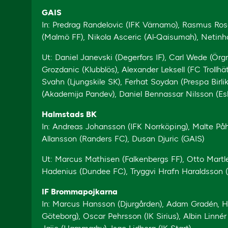
GAIS
In: Predrag Randelovic (IFK Värnamo), Rasmus Rose
(Malmö FF), Nikola Asceric (Al-Qaisumah), Netin
Ut: Daniel Janevski (Degerfors IF), Carl Wede (Örgr
Grozdanic (Klubblös), Alexander Leksell (FC Troll
Svahn (Ljungskile SK), Ferhat Soydan (Prespa Birlik
(Akademija Pandev), Daniel Bennassar Nilsson (Esk
Halmstads BK
In: Andreas Johansson (IFK Norrköping), Malte Påh
Allansson (Randers FC), Dusan Djuric (GAIS)
Ut: Marcus Mathisen (Falkenbergs FF), Otto Martler
Hadenius (Dundee FC), Tryggvi Hrafn Haraldsson (
IF Brommapojkarna
In: Marcus Hansson (Djurgården), Adam Gradén, Ha
Göteborg), Oscar Pehrsson (IK Sirius), Albin Linné