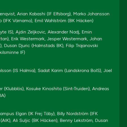
nqvist, Arian Kabashi (IF Elfsborg), Marko Johansson
ho (IFK Värnamo), Emil Wahlström (BK Häcken)
yte IS), Ajdin Zeljkovic, Alexander Nadj, Emin
hättan), Erik Westermark, Jesper Westermark, Johan
), Dusan Djuric (Halmstads BK), Filip Trajanovski
ilsminne IF)
lsson (IS Halmia), Sadat Karim (Landskrona BoIS), Joel
 (Klubblös), Kosuke Kinoshita (Sint-Truiden), Andreas
IA)
mpus Elgan (IK Frej Täby), Billy Nordström (IFK
r (AIK), Ali Suljic (BK Häcken), Benny Lekström, Dusan