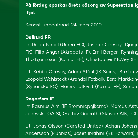
På lördag sparkar årets säsong av Superettan ig
ifjol.
Senast uppdaterad: 24 mars 2019
Dalkurd FF:
In: Dilian Ismail (Umeå FC), Joseph Ceesay (Djurg
FK), Filip Anger (Akropolis IF), Emil Berger (Rynn
Thorbjörnsson (Kalmar FF), Christopher McVey (IF 
Ut: Kebba Ceesay, Adam Ståhl (IK Sirius), Stefan v
Leopold Wahlstedt (Arendal Fotball), Eero Mark
(Syrianska FC), Henrik Löfkvist (Kalmar FF), Simon 
Degerfors IF
In: Rasmus Alm (IF Brommapojkarna), Marcus Astval
Janevski (GAIS), Gustav Granath (Skövde AIK), Chri
Ut: Jonas Olsson (Carlstad United), Adrian Johans
Andersson (klubblös), Josef Ibrahim (BK Forward),