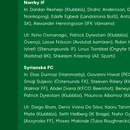
Norrby IF
In: Dardan Rexhepi (Klubblös), Dridric Andersson,
Norrköping), Edafe Egbedi (Landskrona BoIS), Anto
SK), Alexander Henningsson (IFK Värnamo)
Ut: Nino Osmanagic, Patrick Dyrestam (Klubblös)
Översjö, Lasse Nilsson (Avslutat karriären), Robin
Istrefi (Stenungsunds IF), Linus Tornblad (Örgryt
(Karlstad BK), Shkelqim Krasniqi (AE Sparti)
Syrianska FC
In: Elias Durmaz (Hammarby), Giovanni Hiwat (PE
Smajl Suljevic (Östersunds FK), Steeven Ribery (Kl
(Kalmar FF), Abdel Diarra (KFCO Beershot), Bene
Patrick Dyrestam (Klubblös), Mauricio Albornoz (Kl
Ut: Diego Brum, Denis Viana Da Silva, Kaoru Tanim
Mete (Klubblös), Seth Hellberg (IK Brage), Nahir O
(Assyriska FF), Moses Makinde (Tulsa Roughnecks