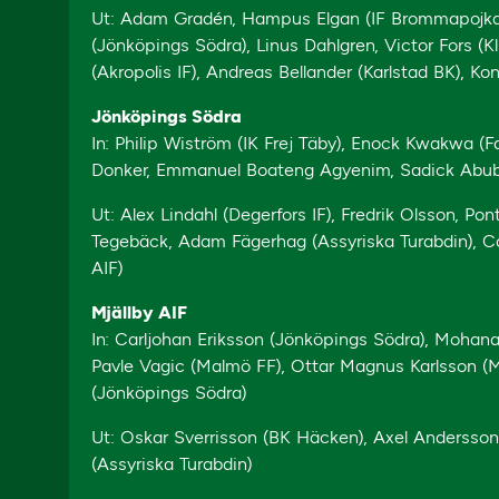
Ut: Adam Gradén, Hampus Elgan (IF Brommapojkarn
(Jönköpings Södra), Linus Dahlgren, Victor Fors (Kl
(Akropolis IF), Andreas Bellander (Karlstad BK), 
Jönköpings Södra
In: Philip Wiström (IK Frej Täby), Enock Kwakwa (
Donker, Emmanuel Boateng Agyenim, Sadick Abuba
Ut: Alex Lindahl (Degerfors IF), Fredrik Olsson, Po
Tegebäck, Adam Fägerhag (Assyriska Turabdin), Car
AIF)
Mjällby AIF
In: Carljohan Eriksson (Jönköpings Södra), Mohana
Pavle Vagic (Malmö FF), Ottar Magnus Karlsson (Mo
(Jönköpings Södra)
Ut: Oskar Sverrisson (BK Häcken), Axel Andersson (
(Assyriska Turabdin)