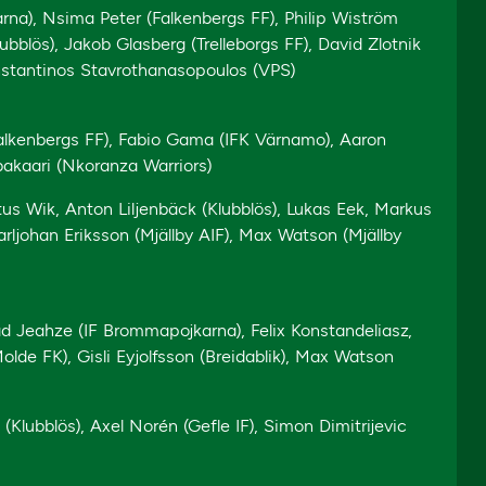
a), Nsima Peter (Falkenbergs FF), Philip Wiström
ubblös), Jakob Glasberg (Trelleborgs FF), David Zlotnik
Konstantinos Stavrothanasopoulos (VPS)
Falkenbergs FF), Fabio Gama (IFK Värnamo), Aaron
kaari (Nkoranza Warriors)
ntus Wik, Anton Liljenbäck (Klubblös), Lukas Eek, Markus
ljohan Eriksson (Mjällby AIF), Max Watson (Mjällby
d Jeahze (IF Brommapojkarna), Felix Konstandeliasz,
lde FK), Gisli Eyjolfsson (Breidablik), Max Watson
Klubblös), Axel Norén (Gefle IF), Simon Dimitrijevic