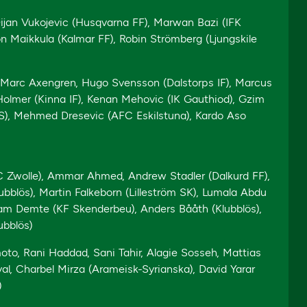
 Dijan Vukojevic (Husqvarna FF), Marwan Bazi (IFK
n Maikkula (Kalmar FF), Robin Strömberg (Ljungskile
, Marc Axengren, Hugo Svensson (Dalstorps IF), Marcus
 Holmer (Kinna IF), Kenan Mehovic (IK Gauthiod), Gzim
e IS), Mehmed Dresevic (AFC Eskilstuna), Kardo Aso
C Zwolle), Ammar Ahmed, Andrew Stadler (Dalkurd FF),
ubblös), Martin Falkeborn (Lilleström SK), Lumala Abdu
yam Demte (KF Skenderbeu), Anders Bååth (Klubblös),
ubblös)
oto, Rani Haddad, Sani Tahir, Alagie Sosseh, Mattias
yal, Charbel Mirza (Arameisk-Syrianska), David Yarar
)