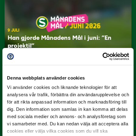
9 JULI
Han gjorde Månadens Mål i juni: ”En
projektil”
Slog till i…
Denna webbplats använder cookies
Vi använder cookies och liknande teknologier för att
analysera vår trafik, förbättra din användarupplevelse och
för att rikta anpassad information och marknadsföring till
dig. Den information som samlas in kan komma att delas
med sociala medier och annons- och analysföretag som
3 JULI
vi samarbeter med. Du kan nedan välja att acceptera alla
Rösta på Månadens Spelare i juni
cookies eller välja vilka cookies som du vill ska