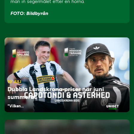
man in segermålet efter en hörna.
FOTO: Bildbyrån
10 JULI
Dubbla Landskrona-priser när juni
summeras
"Vilken…