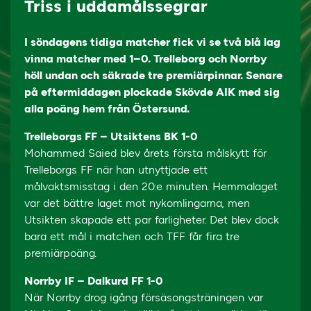
Triss i uddamålssegrar
I söndagens tidiga matcher fick vi se två blå lag
vinna matcher med 1–0. Trelleborg och Norrby
höll undan och säkrade tre premiärpinnar. Senare
på eftermiddagen plockade Skövde AIK med sig
alla poäng hem från Östersund.
Trelleborgs FF – Utsiktens BK 1-0
Mohammed Saied blev årets första målskytt för
Trelleborgs FF när han utnyttjade ett
målvaktsmisstag i den 20:e minuten. Hemmalaget
var det bättre laget mot nykomlingarna, men
Utsikten skapade ett par farligheter. Det blev dock
bara ett mål i matchen och TFF får fira tre
premiärpoäng.
Norrby IF – Dalkurd FF 1-0
När Norrby drog igång försäsongsträningen var