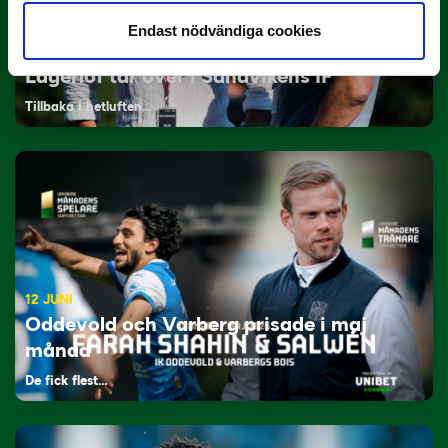
Endast nödvändiga cookies
29 JUNI
Lagerlöf tar över i Sandvikens IF
Tillbaka i hetluften…
12 JUNI
Oddevold och Varberg prisade i maj
månad
De fick flest…