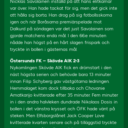
Nicklas Savolainen inställd på att hans elitkarriär
var över. Han hade tackat för sig, men det gick inte
att hålla sig borta. Han drog på sig fotbollsskorna
igen och när Boråsarna premiärspelade mot
Dalkurd på söndagen var det just Savolainen som
gjorde matchens enda mål. I den 66:e minuten
nådde han högst på en hårt slagen frispark och
tryckte in bollen i gästernas mål.
Östersunds FK – Skövde AIK 2-3
Nykomlingen Skövde AIK fick en drömstart i den
näst högsta serien och behövde bara 13 minuter
innan Filip Schyberg gav västgötarna ledningen.
Hemmalaget kom dock tillbaka och Chovanie
Amatkarijo kvitterade efter 35 minuter. Fem minuter
in i den andra halvleken dundrade Nikolaos Dosis in
bollen i det vänstra krysset och ÖFK hade vänt på
steken. Men Elfsborgslånet Jack Cooper Love
kvitterade kvarten senare och på tilläggstid tryckte