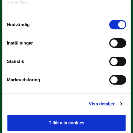
användas.
Yttrar gör…
Samtyckesval
Nödvändig
Inställningar
Statistik
3 JULI
Rösta på Månadens Tränare i juni
Marknadsföring
Här är de…
Visa detaljer
Tillåt alla cookies