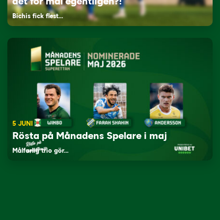
det för mål egentligen?!”
Bichis fick flest…
5 JUNI
Rösta på Månadens Spelare i maj
Målfarlig trio gör…