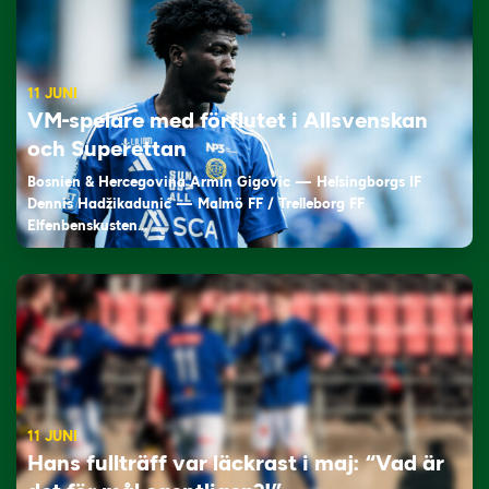
11 JUNI
VM-spelare med förflutet i Allsvenskan
och Superettan
Bosnien & Hercegovina Armin Gigovic — Helsingborgs IF
Dennis Hadžikadunić — Malmö FF / Trelleborg FF
Elfenbenskusten…
11 JUNI
Hans fullträff var läckrast i maj: “Vad är