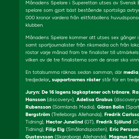
Månadens Spelare i Superettan utses av Svensk Elit
spelare som gjort bäst bestående sportsliga avtr
000 kronor vardera från elitfotbollens huvudspons
klubben.
Månadens Spelare kommer att utses sex gånger i år.
samt sportjournalister från riksmedia och från lok
röstar varje månad fram tre finalister till utmärkel
vilken av de tre finalisterna som de anser ska vin
En totalsumma räknas sedan samman, där
media
tredjedelar
,
supportrarnas röster
står för en tredj
Juryn:
De 16 lagens lagkaptener och tränare
,
Ra
Hansson
(discovery+),
Adelisa Grabus
(discovery+
Rubensson
(Sörmlands Media),
Göran Bolin
(Sport
Bergström
(Trelleborgs Allehanda),
Fredrik Carlss
Tidning),
Hector Junelind
(GT),
Fredrik Sjölund
(Ös
Tidning),
Filip Elg
(Smålandsposten),
Eric Persso
Gustavsson
(Skaraborgs Allehanda),
Magnus Sun