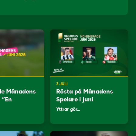
3 JULI
de Månadens
Rösta på Månadens
: ”En
Spelare i juni
Yttrar gör…