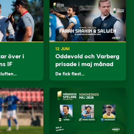
12 JUNI
ar över i
Oddevold och Varberg
ns IF
prisade i maj månad
tluften…
De fick flest…