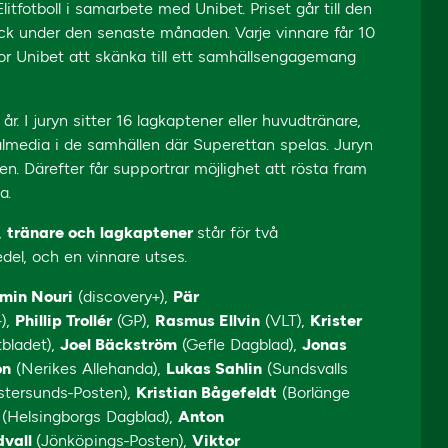
fotboll i samarbete med Unibet. Priset går till den
yck under den senaste månaden. Varje vinnare får 10
or Unibet att skänka till ett samhällsengagemang
 I juryn sitter 16 lagkaptener eller huvudtränare,
almedia i de samhällen där Superettan spelas. Juryn
sen. Därefter får supportrar möjlighet att rösta fram
na.
,
tränare och
lagkaptener
står för två
edel, och en vinnare utses.
min Nouri
(discovery+),
Pär
),
Phillip Trollér
(GP),
Rasmus Ellvin
(VLT),
Krister
bladet),
Joel Bäckström
(Gefle Dagblad),
Jonas
on
(Nerikes Allehanda),
Lukas Sahlin
(Sundsvalls
tersunds-Posten),
Kristian Bågefeldt
(Borlänge
n
(Helsingborgs Dagblad),
Anton
dvall
(Jönköpings-Posten),
Viktor