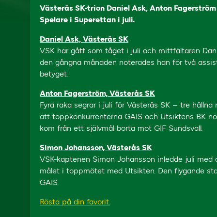
Västerås SK-trion Daniel Ask, Anton Fagerströ
Spelare i Superettan i juli.
Daniel Ask, Västerås SK
VSK har gått som tåget i juli och mittfältaren Dani
den gångna månaden noterades han för två assist,
betyget.
Anton Fagerström, Västerås SK
Fyra raka segrar i juli för Västerås SK – tre hållna
att toppkonkurrenterna GAIS och Utsiktens BK nol
kom från ett självmål borta mot GIF Sundsvall.
Simon Johansson, Västerås SK
VSK-kaptenen Simon Johansson inledde juli med a
målet i toppmötet med Utsikten. Den flygande sta
GAIS.
Rösta på din favorit.