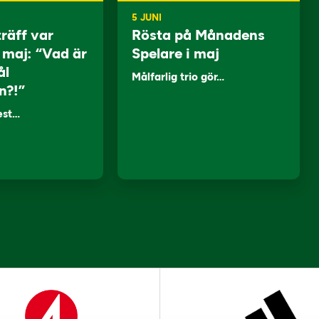
5 JUNI
träff var
Rösta på Månadens
i maj: “Vad är
Spelare i maj
ål
Målfarlig trio gör…
n?!”
lest…