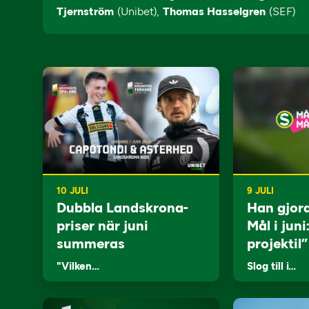
Tjernström
(Unibet),
Thomas Hasselgren
(SEF)
10 JULI
9 JULI
Dubbla Landskrona-
Han gjor
priser när juni
Mål i juni
summeras
projektil”
"Vilken…
Slog till i…