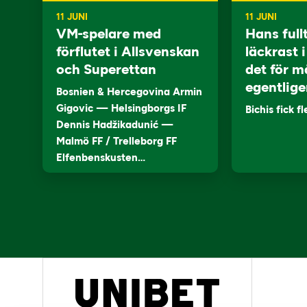
11 JUNI
11 JUNI
VM-spelare med
Hans full
förflutet i Allsvenskan
läckrast 
och Superettan
det för m
egentlige
Bosnien & Hercegovina Armin
Gigovic — Helsingborgs IF
Bichis fick f
Dennis Hadžikadunić —
Malmö FF / Trelleborg FF
Elfenbenskusten…