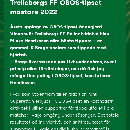
Trelleborgs FF OBOS-tipset
mästare 2022
Årets upplaga av OBOS-tipset är avgjord.
Vinnare är Trelleborgs FF. På individnivå blev
Micke Henriksson allra bästa tippare – en
gammal IK Brage-spelare som tippade med
hjärtat.
– Brage överraskade positivt under våren, över i
princip allas förväntningar, och då fick jag
många fina poäng i OBOS-tipset, konstaterar
Henriksson.
I vad som växer fram till en tradition runt
Superettan erbjuds i OBOS-tipset en kostnadsfri
aktivitet i vilken supportrar får tippa utfallet i alla
matcher i varje omgång under säsongen. Det totala
resultatet på individnivå, och snittresultatet för
supportrar till varje enskild klubb, sammanställs