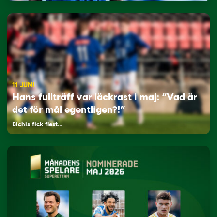
11 JUNI
Hans fullträff var läckrast i maj: “Vad är
det för mål egentligen?!”
Bichis fick flest…