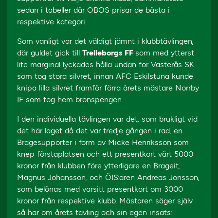
sedan i tabeller där OBOS prisar de bästa i
respektive kategori.
Som vanligt var det väldigt jämnt i klubbtävlingen,
där guldet gick till
Trelleborgs FF
som med ytterst
lite marginal lyckades hålla undan för Västerås SK
som tog stora silvret, innan AFC Eskilstuna kunde
knipa lilla silvret framför förra årets mästare Norrby
IF som tog hem bronspengen.
I den individuella tävlingen var det, som brukligt vid
det här laget då det var tredje gången i rad, en
Bragesupporter i form av Micke Henriksson som
knep förstaplatsen och ett presentkort värt 5000
kronor från klubben före ytterligare en Brageit,
Magnus Johansson, och ÖIS:aren Andreas Jonsson,
som belönas med varsitt presentkort om 3000
kronor från respektive klubb. Mästaren säger själv
så här om årets tävling och sin egen insats: