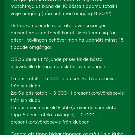
matchtröja ut bland de 10 bästa tipparna totalt i
varje omgång (från och med omgång 11 2022).
Det ackumulerade resultatet över säsongen
presenteras i en tabell. För att kvalificera sig för
priser i tävlingen behöver man ha uppnått minst 15
tippade omgångar.
OBOS delar ut följande priser till de bästa
individuella deltagarna i slutet av säsongen:
1:a pris totalt – 5 000:- i presentkort/värdebevis
från sin klubb
2:a-5:e pris totalt – 3 000:- i presentkort/värdebevis
från sin klubb
1:a pris i varje enskild klubb (utöver de som slutar
topp 5 i den totala tävlingen) – 2 000:- i
presentkort/värdebevis från klubben
Genom att tippa bidrar tipparen också till sin klubb,