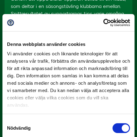
som deltar i en säsongstävling klubbarna emellan.
Snittresultatet av supportrarnas tips varje omgång
ackumuleras i en tabell som prisar fyra klubbar
efter säsongen. Den klubb med högst snittresultat
ackumulerat bland supportrarna i tabellen vinner
följande från OBOS:
Denna webbplats använder cookies
Vi använder cookies och liknande teknologier för att
1:a pris – 50 000:- till din favoritklubb
analysera vår trafik, förbättra din användarupplevelse och
2:a pris – 25 000:- till din favoritklubb
för att rikta anpassad information och marknadsföring till
3-4:e pris – 15 000:- till din favoritklubb
dig. Den information som samlas in kan komma att delas
2022 är den tredje säsongen med OBOS-tipset.
med sociala medier och annons- och analysföretag som
vi samarbeter med. Du kan nedan välja att acceptera alla
cookies eller välja vilka cookies som du vill ska
användas.
Samtyckesval
Nödvändig