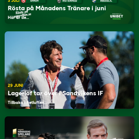
3 JULI
Rösta på Månadens Tränare i juni
Här är de…
29 JUNI
Lagerlöf tar över i Sandvikens IF
Tillbaka i hetluften…