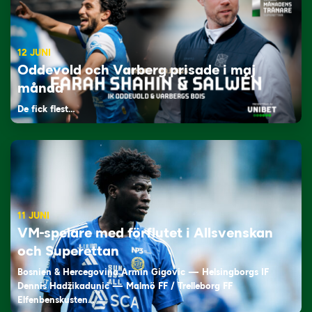
12 JUNI
Oddevold och Varberg prisade i maj
månad
De fick flest…
11 JUNI
VM-spelare med förflutet i Allsvenskan
och Superettan
Bosnien & Hercegovina Armin Gigovic — Helsingborgs IF
Dennis Hadžikadunić — Malmö FF / Trelleborg FF
Elfenbenskusten…