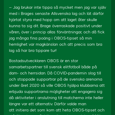
– Jag brukar inte tippa så mycket men jag var själv
med i Brages senaste Allsvenska lag och lät därför
hjärtat styra med hopp om att laget åter skulle
kunna ta sig dit. Brage överraskade positivt under
våren, över i princip allas förväntningar, och då fick
jag många fina poäng i OBOS-tipset så min
hemlighet var magkänslan och att precis som bra
lag så har bra tippare tur!
Bostadsutvecklaren OBOS är en stor
samarbetspartner till svensk elitfotboll både på
dam- och herrsidan. Då COVID-pandemin slog till
och stoppade supportrar på de svenska arenorna
under året 2020 så ville OBOS hjälpa klubbarna att
erbjuda supportrarna möjligheter att engagera sig
då aktiviteter i anslutning till matcherna inte heller
längre var ett alternativ. Därför valde man
att initiera det som kom att heta OBOS-tipset och