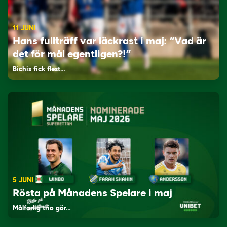
11 JUNI
Hans fullträff var läckrast i maj: “Vad är
det för mål egentligen?!”
Bichis fick flest…
5 JUNI
Rösta på Månadens Spelare i maj
Målfarlig trio gör…