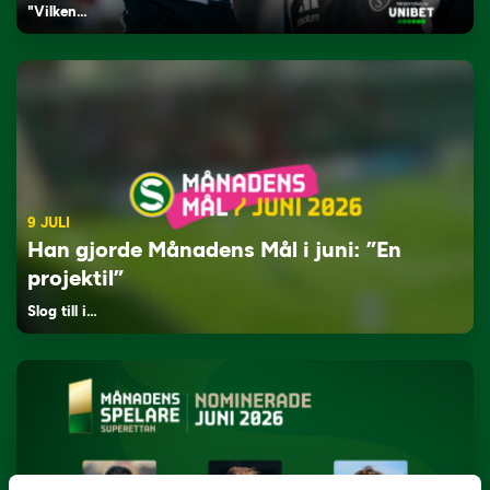
"Vilken…
9 JULI
Han gjorde Månadens Mål i juni: ”En
projektil”
Slog till i…