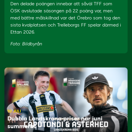
Den delade poängen innebar att såväl TFF som
ÖSK avslutade säsongen på 22 poäng var, men
med bättre målskillnad var det Örebro som tog den
sista kvalplatsen och Trelleborgs FF spelar därmed i
Ettan 2026.
Foto: Bildbyrån
10 JULI
Dubbla Landskrona-priser när juni
summeras