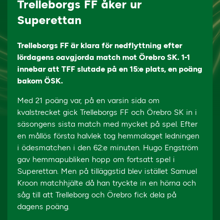
Trelleborgs FF åker ur
Superettan
Trelleborgs FF är klara för nedflyttning efter
lördagens oavgjorda match mot Örebro SK. 1-1
innebar att TFF slutade på en 15:e plats, en poäng
bakom ÖSK.
Med 21 poäng var, på en varsin sida om
kvalstrecket gick Trelleborgs FF och Örebro SK in i
säsongens sista match med mycket på spel. Efter
en mållös första halvlek tog hemmalaget ledningen
i ödesmatchen i den 62:e minuten. Hugo Engström
gav hemmapubliken hopp om fortsatt spel i
Superettan. Men på tilläggstid blev istället Samuel
Kroon matchhjälte då han tryckte in en hörna och
såg till att Trelleborg och Örebro fick dela på
dagens poäng.