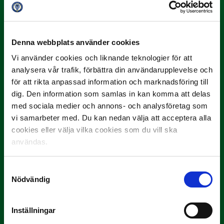
3 JULI
Rösta på Månadens Spelare i juni
Denna webbplats använder cookies
Yttrar gör…
Vi använder cookies och liknande teknologier för att
analysera vår trafik, förbättra din användarupplevelse och
för att rikta anpassad information och marknadsföring till
dig. Den information som samlas in kan komma att delas
med sociala medier och annons- och analysföretag som
vi samarbeter med. Du kan nedan välja att acceptera alla
cookies eller välja vilka cookies som du vill ska
användas.
3 JULI
Samtyckesval
Rösta på Månadens Tränare i juni
Nödvändig
Här är de…
Inställningar