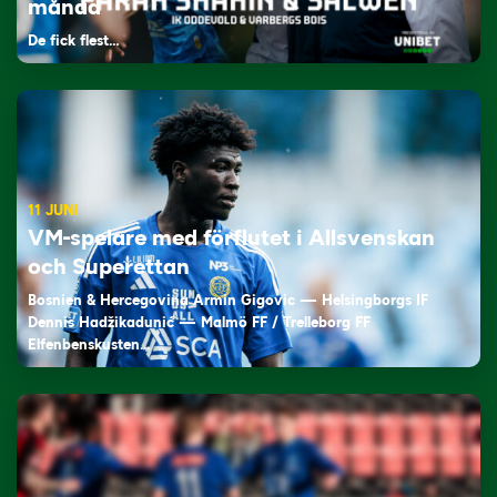
månad
De fick flest…
11 JUNI
VM-spelare med förflutet i Allsvenskan
och Superettan
Bosnien & Hercegovina Armin Gigovic — Helsingborgs IF
Dennis Hadžikadunić — Malmö FF / Trelleborg FF
Elfenbenskusten…