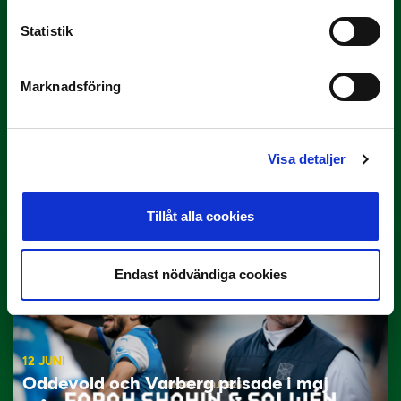
Statistik
Marknadsföring
29 JUNI
Lagerlöf tar över i Sandvikens IF
Visa detaljer
Tillbaka i hetluften…
Tillåt alla cookies
Endast nödvändiga cookies
12 JUNI
Oddevold och Varberg prisade i maj