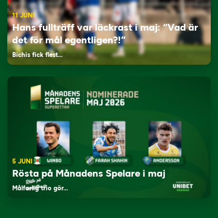
11 JUNI
Hans fullträff var läckrast i maj: “Vad är
det för mål egentligen?!”
Bichis fick flest…
5 JUNI
Rösta på Månadens Spelare i maj
Målfarlig trio gör…