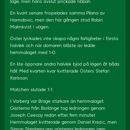
läge, men hans avslut prickade ribban.
En kvart senare frispelades samma Pllana av
Hamidovic, men den här gången stod Robin
Malmkvist i vägen.
Öster lyckades inte skapa några farligheter i första
halvlek och när domaren blåste av ledde
hemmalaget med 1-0.
En lite öppnare andra halvlek bjöd på lägen åt båda
håll. Med kvarten kvar kvitterade Östers Stefan
Karlsson.
Matchen slutade 1-1.
I Varberg var Brage starkare än hemmalaget.
Gästerna från Borlänge tog ledningen genom
Joseph Ceesay redan efter fem minuter.
Hemmalaget kvitterade genom Daniel Krezic, men
Simon Stenberg gav gästerna ledningen igen.