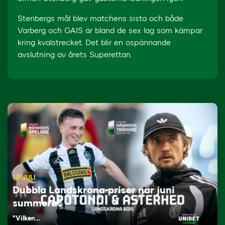
Stenbergs mål blev matchens sista och både
Varberg och GAIS är bland de sex lag som kämpar
kring kvalstrecket. Det blir en ospännande
avslutning av årets Superettan.
10 JULI
Dubbla Landskrona-priser när juni
summeras
"Vilken…