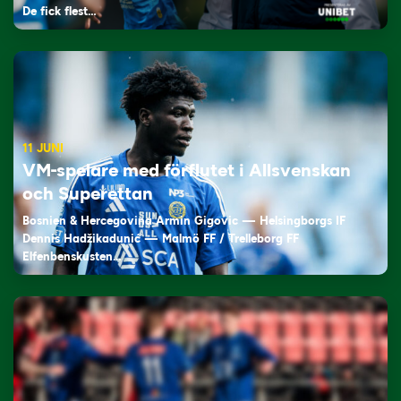
De fick flest…
11 JUNI
VM-spelare med förflutet i Allsvenskan
och Superettan
Bosnien & Hercegovina Armin Gigovic — Helsingborgs IF
Dennis Hadžikadunić — Malmö FF / Trelleborg FF
Elfenbenskusten…