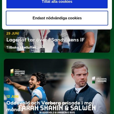
Tillåt alla cookies
Endast nödvändiga cookies
29 JUNI
Lagerlöf tar över i Sandvikens IF
Tillbaka i hetluften…
12 JUNI
Oddevold och Varberg prisade i maj
månad