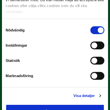
cookies eller välja vilka cookies som du vill ska
3 JULI
användas.
Rösta på Månadens Spelare i juni
Yttrar gör…
Samtyckesval
Nödvändig
Inställningar
Statistik
3 JULI
Marknadsföring
Rösta på Månadens Tränare i juni
Här är de…
Visa detaljer