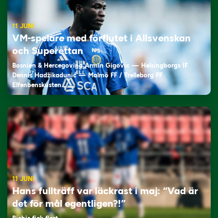
11 JUNI
VM-spelare med förflutet i Allsvenskan
och Superettan
Bosnien & Hercegovina Armin Gigovic — Helsingborgs IF
Dennis Hadžikadunić — Malmö FF / Trelleborg FF
Elfenbenskusten…
11 JUNI
Hans fullträff var läckrast i maj: “Vad är
det för mål egentligen?!”