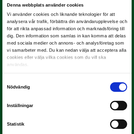
Denna webbplats använder cookies
Vi använder cookies och liknande teknologier för att
analysera vår trafik, förbättra din användarupplevelse och
för att rikta anpassad information och marknadsföring till
dig. Den information som samlas in kan komma att delas
med sociala medier och annons- och analysföretag som
vi samarbeter med. Du kan nedan välja att acceptera alla
cookies eller välja vilka cookies som du vill ska
3 JULI
Rösta på Månadens Tränare i juni
användas.
Här är de…
Samtyckesval
Nödvändig
Inställningar
Statistik