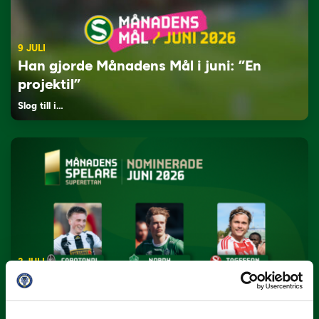
9 JULI
Han gjorde Månadens Mål i juni: ”En
projektil”
Slog till i…
3 JULI
Rösta på Månadens Spelare i juni
Yttrar gör…