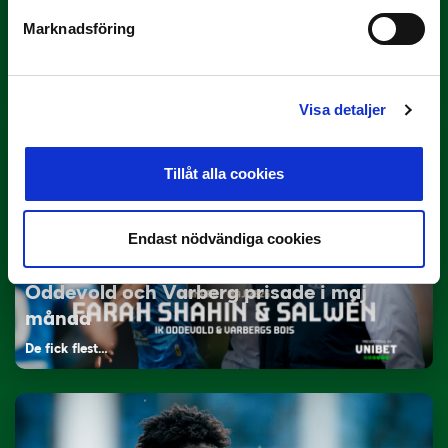
29 JUNI
Marknadsföring
Lagerlöf tar över i Sandvikens IF
Tillbaka i hetluften…
Visa detaljer
Tillåt alla cookies
Endast nödvändiga cookies
12 JUNI
Oddevold och Varberg prisade i maj
månad
De fick flest…