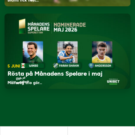
Bichis fick flest…
5 JUNI
Rösta på Månadens Spelare i maj
Målfarlig trio gör…