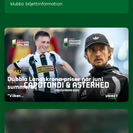
klubbs biljettinformation.
10 JULI
Dubbla Landskrona-priser när juni
summeras
"Vilken…