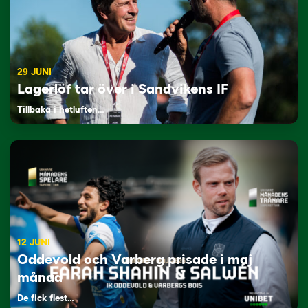
29 JUNI
Lagerlöf tar över i Sandvikens IF
Tillbaka i hetluften…
12 JUNI
Oddevold och Varberg prisade i maj
månad
De fick flest…