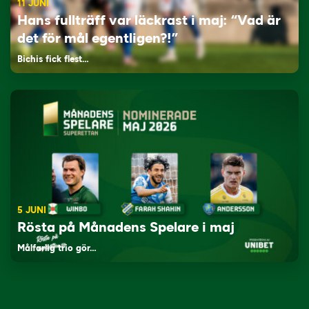
11 JUNI
Hans fullträff var läckrast i maj: “Vad är
det för mål egentligen?!”
Bichis fick flest…
5 JUNI
Rösta på Månadens Spelare i maj
Målfarlig trio gör…