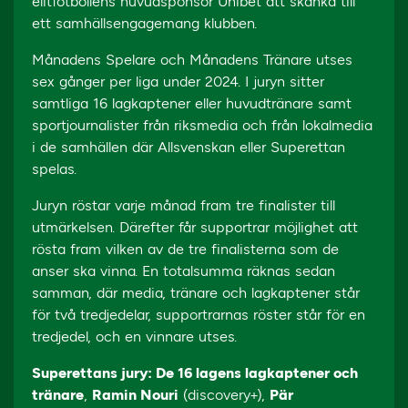
elitfotbollens huvudsponsor Unibet att skänka till
ett samhällsengagemang klubben.
Månadens Spelare och Månadens Tränare utses
sex gånger per liga under 2024. I juryn sitter
samtliga 16 lagkaptener eller huvudtränare samt
sportjournalister från riksmedia och från lokalmedia
i de samhällen där Allsvenskan eller Superettan
spelas.
Juryn röstar varje månad fram tre finalister till
utmärkelsen. Därefter får supportrar möjlighet att
rösta fram vilken av de tre finalisterna som de
anser ska vinna. En totalsumma räknas sedan
samman, där media, tränare och lagkaptener står
för två tredjedelar, supportrarnas röster står för en
tredjedel, och en vinnare utses.
Superettans jury: De 16 lagens lagkaptener och
tränare
,
Ramin Nouri
(discovery+),
Pär