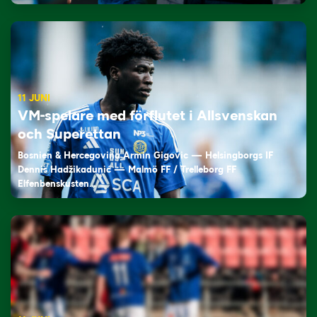
11 JUNI
VM-spelare med förflutet i Allsvenskan
och Superettan
Bosnien & Hercegovina Armin Gigovic — Helsingborgs IF
Dennis Hadžikadunić — Malmö FF / Trelleborg FF
Elfenbenskusten…