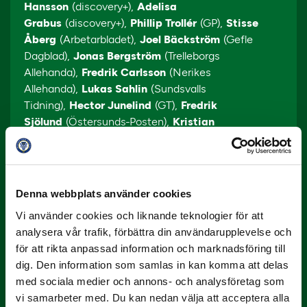
Hansson
(discovery+),
Adelisa
Grabus
(discovery+),
Phillip Trollér
(GP),
Stisse
Åberg
(Arbetarbladet),
Joel Bäckström
(Gefle
Dagblad),
Jonas Bergström
(Trelleborgs
Allehanda),
Fredrik Carlsson
(Nerikes
Allehanda),
Lukas Sahlin
(Sundsvalls
Tidning),
Hector Junelind
(GT),
Fredrik
Sjölund
(Östersunds-Posten),
Kristian
Bågefeldt
(Borlänge Tidning),
Filip
Elg
(Smålandsposten),
Eric Persson
(Helsingborgs
Dagblad),
Anton Gustavsson
(Skaraborgs
Allehanda),
Erik Weiefors
(Bohusläningen),
Karl
Denna webbplats använder cookies
Andersson
(Hallands Nyheter),
Fredrik
Vi använder cookies och liknande teknologier för att
Narvelid
(Karlskoga Tidning),
David
analysera vår trafik, förbättra din användarupplevelse och
Tezera
(Unibet),
Thomas Hasselgren
(SEF)
för att rikta anpassad information och marknadsföring till
Tidigare vinnare 2024:
dig. Den information som samlas in kan komma att delas
Månadens spelare Superettan:
med sociala medier och annons- och analysföretag som
April: Pashang Abdulla, Degerfors IF
vi samarbeter med. Du kan nedan välja att acceptera alla