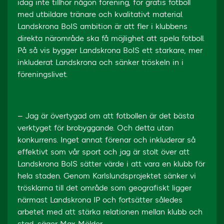
idag inte tillhör någon förening, för gratis fotboll
med utbildare tränare och kvalitativt material.
Landskrona BoIS ambition är att fler i klubbens
direkta närområde ska få möjlighet att spela fotboll.
På så vis bygger Landskrona BoIS ett starkare, mer
inkluderat Landskrona och sänker tröskeln in i
föreningslivet.
– Jag är övertygad om att fotbollen är det bästa
verktyget för brobyggande. Och detta utan
konkurrens. Inget annat förenar och inkluderar så
effektivt som vår sport och jag är stolt över att
Landskrona BoIS sätter värde i att vara en klubb för
hela staden. Genom Karlslundsprojektet sänker vi
trösklarna till det område som geografiskt ligger
närmast Landskrona IP och fortsätter således
arbetet med att stärka relationen mellan klubb och
stad, säger Max Mölder.