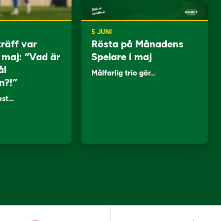
5 JUNI
träff var
Rösta på Månadens
i maj: “Vad är
Spelare i maj
ål
Målfarlig trio gör…
n?!”
lest…