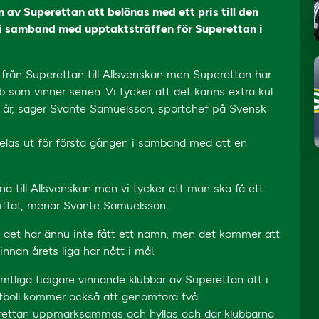
av Superettan att belönas med ett pris till den
g i samband med upptaktsträffen för Superettan i
 från Superettan till Allsvenskan men Superettan har
lubb som vinner serien. Vi tycker att det känns extra kul
 25 år, säger Svante Samuelsson, sportchef på Svensk
delas ut för första gången i samband med att en
na till Allsvenskan men vi tycker att man ska få ett
stiftat, menar Svante Samuelsson.
ch det har ännu inte fått ett namn, men det kommer att
nan årets liga har nått i mål.
tliga tidigare vinnande klubbar av Superettan att i
fotboll kommer också att genomföra två
erettan uppmärksammas och hyllas och där klubbarna