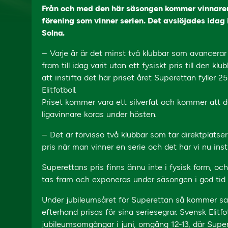
Från och med den här säsongen kommer vinnaren 
förening som vinner serien. Det avslöjades ida
Solna.
– Varje år är det minst två klubbar som avancerar
fram till idag varit utan ett fysiskt pris till den k
att instifta det här priset året Superettan fyller
Elitfotboll.
Priset kommer vara ett silverfat och kommer att 
ligavinnare koras under hösten.
– Det är förvisso två klubbar som tar direktplatser
pris när man vinner en serie och det har vi nu in
Superettans pris finns ännu inte i fysisk form, o
tas fram och exponeras under säsongen i god tid in
Under jubileumsåret för Superettan så kommer sam
efterhand prisas för sina seriesegrar. Svensk Elit
jubileumsomgångar i juni, omgång 12-13, där Sup