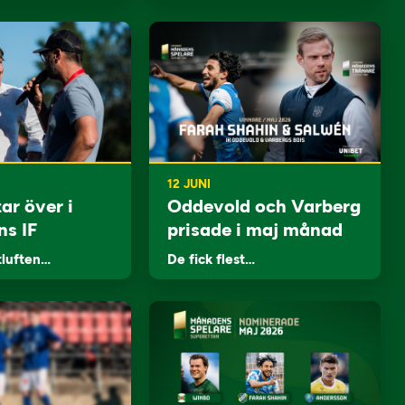
12 JUNI
ar över i
Oddevold och Varberg
ns IF
prisade i maj månad
tluften…
De fick flest…