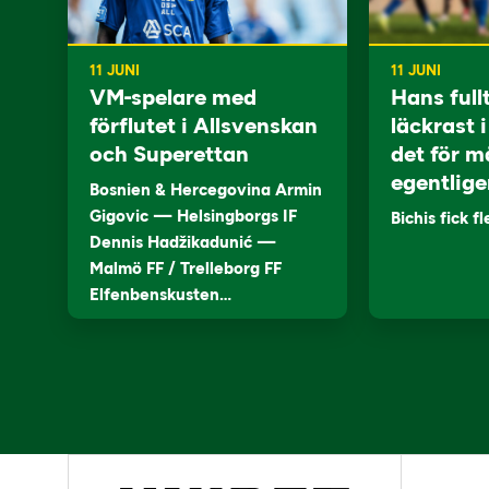
11 JUNI
11 JUNI
VM-spelare med
Hans full
förflutet i Allsvenskan
läckrast 
och Superettan
det för m
egentlige
Bosnien & Hercegovina Armin
Gigovic — Helsingborgs IF
Bichis fick f
Dennis Hadžikadunić —
Malmö FF / Trelleborg FF
Elfenbenskusten…