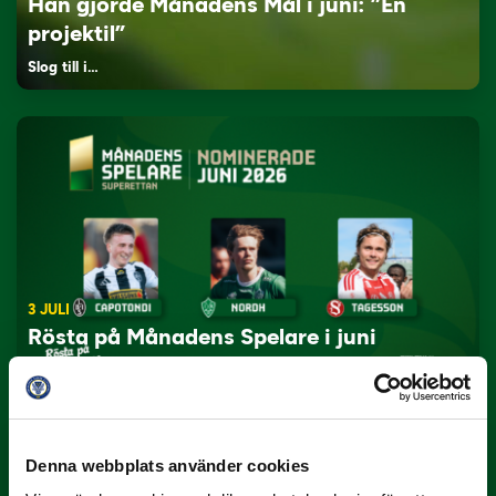
Han gjorde Månadens Mål i juni: ”En
projektil”
Slog till i…
3 JULI
Rösta på Månadens Spelare i juni
Yttrar gör…
Denna webbplats använder cookies