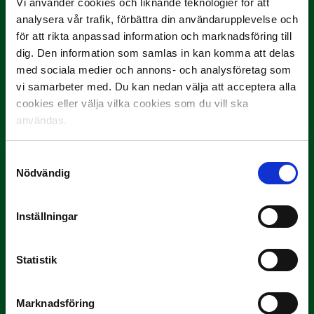
Vi använder cookies och liknande teknologier för att
analysera vår trafik, förbättra din användarupplevelse och
för att rikta anpassad information och marknadsföring till
dig. Den information som samlas in kan komma att delas
med sociala medier och annons- och analysföretag som
3 JULI
vi samarbeter med. Du kan nedan välja att acceptera alla
Rösta på Månadens Tränare i juni
cookies eller välja vilka cookies som du vill ska
Här är de…
användas.
Samtyckesval
Nödvändig
Inställningar
Statistik
29 JUNI
Lagerlöf tar över i Sandvikens IF
Marknadsföring
Tillbaka i hetluften…