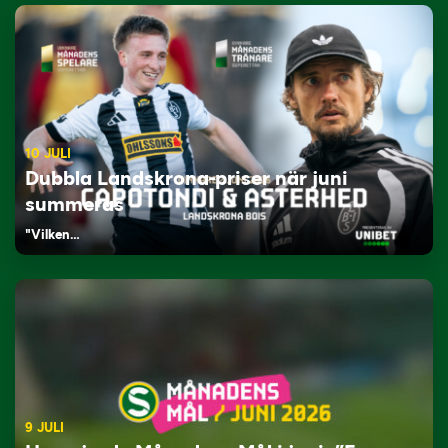
10 JULI
Dubbla Landskrona-priser när juni
summeras
"Vilken…
9 JULI