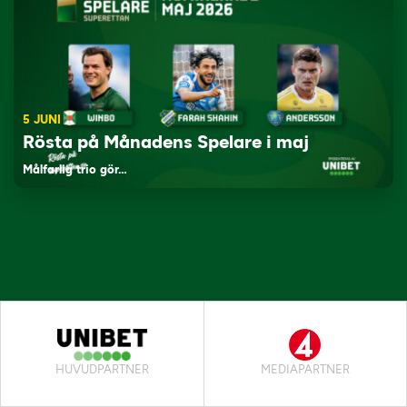
5 JUNI
Rösta på Månadens Spelare i maj
Målfarlig trio gör…
HUVUDPARTNER
MEDIAPARTNER