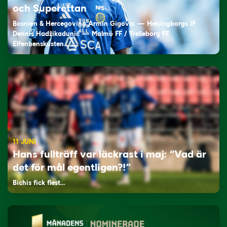
och Superettan
Bosnien & Hercegovina Armin Gigovic — Helsingborgs IF
Dennis Hadžikadunić — Malmö FF / Trelleborg FF
Elfenbenskusten…
11 JUNI
Hans fullträff var läckrast i maj: “Vad är
det för mål egentligen?!”
Bichis fick flest…