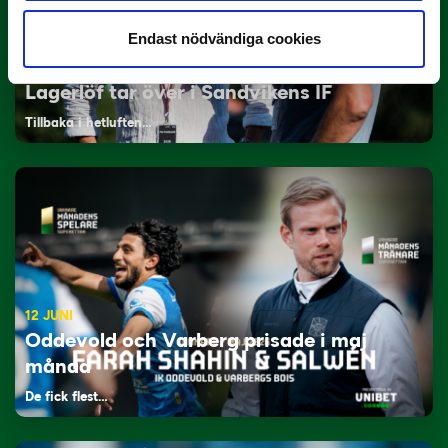
Endast nödvändiga cookies
29 JUNI
Lagerlöf tar över i Sandvikens IF
Tillbaka i hetluften…
12 JUNI
Oddevold och Varberg prisade i maj
månad
De fick flest…