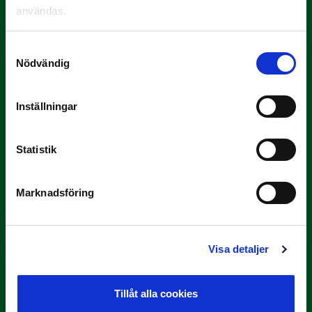
användas.
Yttrar gör…
Samtyckesval
Nödvändig
Inställningar
Statistik
3 JULI
Rösta på Månadens Tränare i juni
Marknadsföring
Här är de…
Visa detaljer
Tillåt alla cookies