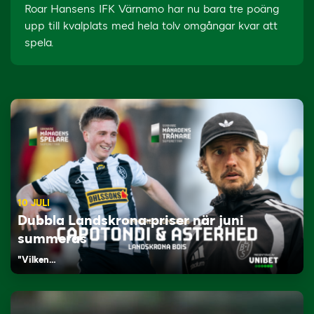
Roar Hansens IFK Värnamo har nu bara tre poäng
upp till kvalplats med hela tolv omgångar kvar att
spela.
10 JULI
Dubbla Landskrona-priser när juni
summeras
"Vilken…