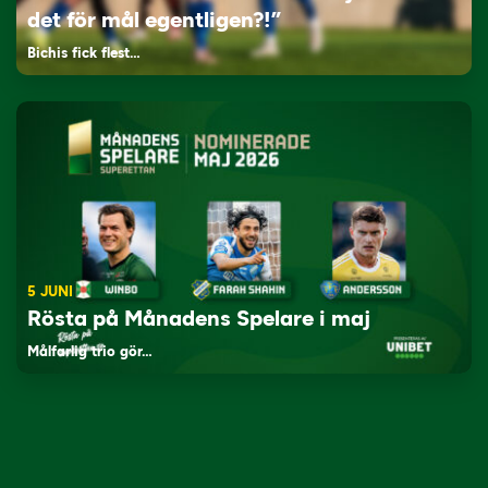
det för mål egentligen?!”
Bichis fick flest…
5 JUNI
Rösta på Månadens Spelare i maj
Målfarlig trio gör…