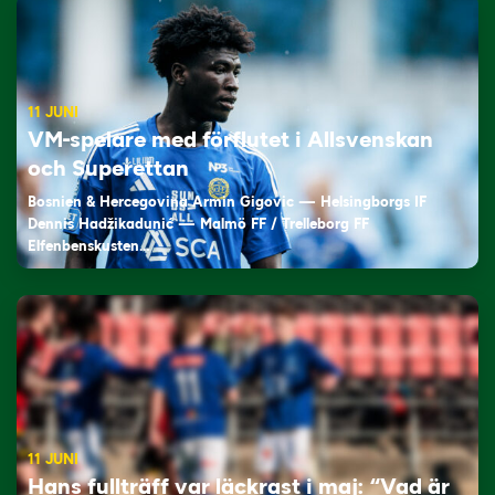
11 JUNI
VM-spelare med förflutet i Allsvenskan
och Superettan
Bosnien & Hercegovina Armin Gigovic — Helsingborgs IF
Dennis Hadžikadunić — Malmö FF / Trelleborg FF
Elfenbenskusten…
11 JUNI
Hans fullträff var läckrast i maj: “Vad är