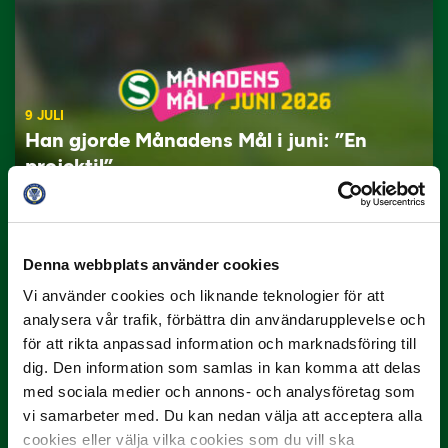
9 JULI
Han gjorde Månadens Mål i juni: ”En
projektil”
Slog till i…
Denna webbplats använder cookies
Vi använder cookies och liknande teknologier för att
analysera vår trafik, förbättra din användarupplevelse och
för att rikta anpassad information och marknadsföring till
dig. Den information som samlas in kan komma att delas
med sociala medier och annons- och analysföretag som
vi samarbeter med. Du kan nedan välja att acceptera alla
3 JULI
Rösta på Månadens Spelare i juni
cookies eller välja vilka cookies som du vill ska