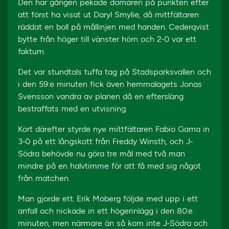
Den här gången pekade domaren på punkten efter
att först ha visat ut Daryl Smylie, då mittfältaren
räddat en boll på mållinjen med handen. Cederqvist
bytte från höger till vänster hörn och 2-0 var ett
faktum.
Det var stundtals tuffa tag på Stadsparksvallen och
i den 59:e minuten fick även hemmalagets Jonas
Svensson vandra av planen då en eftersläng
bestraffats med en utvisning.
Kort därefter styrde nye mittfältaren Fabio Gama in
3-0 på ett långskott från Freddy Winsth, och J-
Södra behövde nu göra tre mål med två man
mindre på en halvtimme för att få med sig något
från matchen.
Man gjorde ett. Erik Moberg följde med upp i ett
anfall och nickade in ett högerinlägg i den 80:e
minuten, men närmare än så kom inte J-Södra och