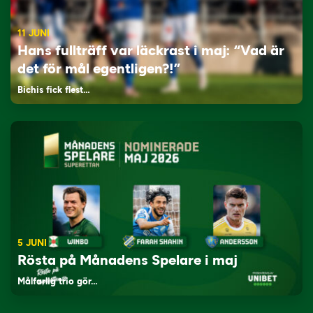
11 JUNI
Hans fullträff var läckrast i maj: “Vad är
det för mål egentligen?!”
Bichis fick flest…
5 JUNI
Rösta på Månadens Spelare i maj
Målfarlig trio gör…