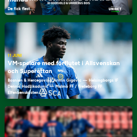
De fick flest…
11 JUNI
VM-spelare med förflutet i Allsvenskan
och Superettan
Bosnien & Hercegovina Armin Gigovic — Helsingborgs IF
Dennis Hadžikadunić — Malmö FF / Trelleborg FF
Elfenbenskusten…