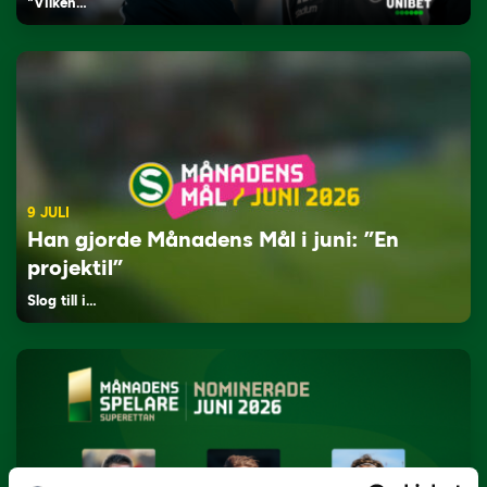
"Vilken…
9 JULI
Han gjorde Månadens Mål i juni: ”En
projektil”
Slog till i…