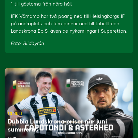
1 till gästerna från nära håll.
IFK Värnamo har två poäng ned till Helsingborgs IF
på andraplats och fem pinnar ned till tabelltrean
Landskrona BoIS, även de nykomlingar i Superettan.
Foto: Bildbyrån
10 JULI
Dubbla Landskrona-priser när juni
summeras