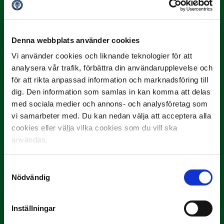
3 JULI
Rösta på Månadens Spelare i juni
Denna webbplats använder cookies
Yttrar gör…
Vi använder cookies och liknande teknologier för att
analysera vår trafik, förbättra din användarupplevelse och
för att rikta anpassad information och marknadsföring till
dig. Den information som samlas in kan komma att delas
med sociala medier och annons- och analysföretag som
vi samarbeter med. Du kan nedan välja att acceptera alla
cookies eller välja vilka cookies som du vill ska
användas.
3 JULI
Samtyckesval
Rösta på Månadens Tränare i juni
Nödvändig
Här är de…
Inställningar