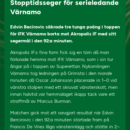
Stopptidsseger för serieledande
Värnamo
Edvin Becirovic säkrade tre tunga poäng i toppen
för IFK Värnamo borta mot Akropolis IF med sitt
segermål i den 92:a minuten.
Akropolis IF:s fina form fick sig en törn då man
förlorade hemma mot IFK Värnamo, som i sin tur
ångar på i toppen av Superettan. Nykomlingen
Värnamo tog ledningen på Grimsta i den nionde
minuten då Oscar Johansson placerade in 1–0 vid
vänstra stolpen med ett skruvat vänsterskott, men
innan halvtid var hemmalaget ikapp tack vare ett
straffmål av Marcus Burman.
Matchen gick mot ett oavgjort resultat när Edvin
Bercirovic i den 92:a minuten störtade fram på
Francis De Vries låga vänsterinlägg och stötte in 2–