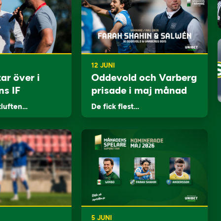
12 JUNI
ar över i
Oddevold och Varberg
ns IF
prisade i maj månad
tluften…
De fick flest…
5 JUNI