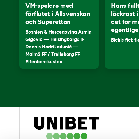
VM-spelare med
Hans full
förflutet i Allsvenskan
läckrast 
och Superettan
det för m
egentlige
Bosnien & Hercegovina Armin
Gigovic — Helsingborgs IF
Bichis fick f
Dennis Hadžikadunić —
Malmö FF / Trelleborg FF
Elfenbenskusten…