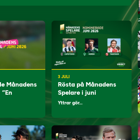
3 JULI
de Månadens
Rösta på Månadens
: ”En
Spelare i juni
Yttrar gör…