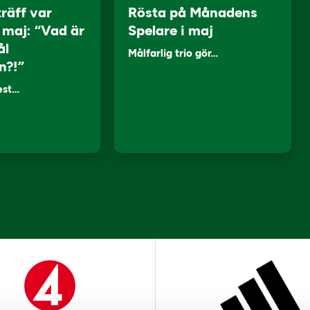
träff var
Rösta på Månadens
i maj: “Vad är
Spelare i maj
ål
Målfarlig trio gör…
n?!”
lest…