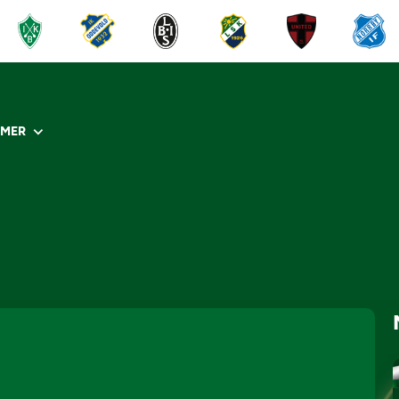
R
MER