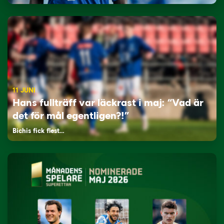
11 JUNI
Hans fullträff var läckrast i maj: “Vad är
det för mål egentligen?!”
Bichis fick flest…