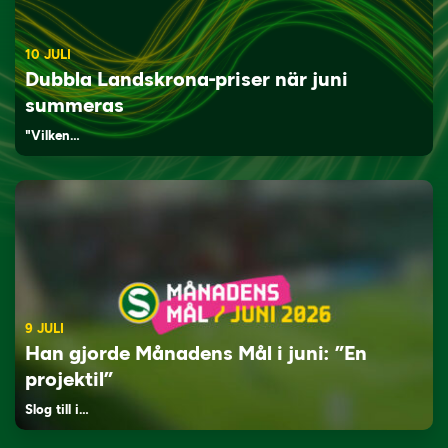
10 JULI
Dubbla Landskrona-priser när juni
summeras
"Vilken…
9 JULI
Han gjorde Månadens Mål i juni: ”En
projektil”
Slog till i…