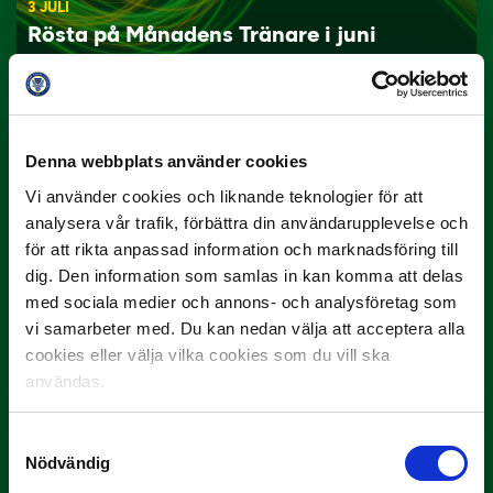
3 JULI
Rösta på Månadens Tränare i juni
Här är de…
Denna webbplats använder cookies
Vi använder cookies och liknande teknologier för att
analysera vår trafik, förbättra din användarupplevelse och
för att rikta anpassad information och marknadsföring till
dig. Den information som samlas in kan komma att delas
med sociala medier och annons- och analysföretag som
29 JUNI
vi samarbeter med. Du kan nedan välja att acceptera alla
Lagerlöf tar över i Sandvikens IF
cookies eller välja vilka cookies som du vill ska
Tillbaka i hetluften…
användas.
Samtyckesval
Nödvändig