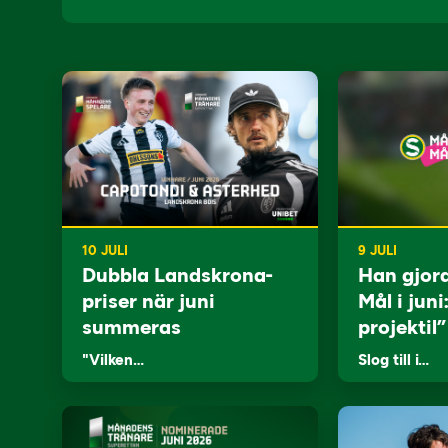
10 JULI
9 JULI
Dubbla Landskrona-
Han gjor
priser när juni
Mål i juni
summeras
projektil”
"Vilken…
Slog till i…