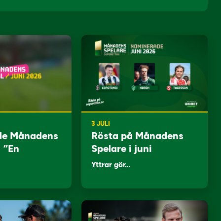
3 JULI
de Månadens
Rösta på Månadens
: ”En
Spelare i juni
Yttrar gör…