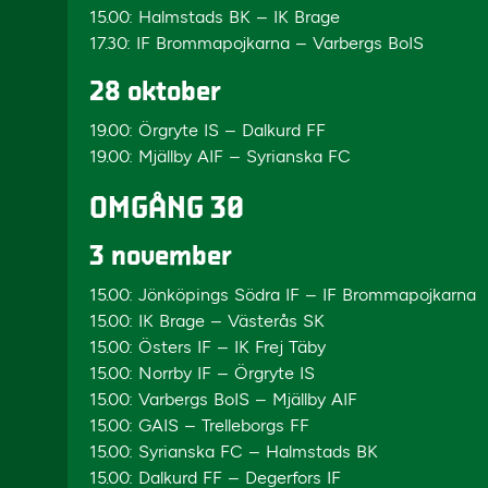
15.00: Halmstads BK – IK Brage
17.30: IF Brommapojkarna – Varbergs BoIS
28 oktober
19.00: Örgryte IS – Dalkurd FF
19.00: Mjällby AIF – Syrianska FC
OMGÅNG 30
3 november
15.00: Jönköpings Södra IF – IF Brommapojkarna
15.00: IK Brage – Västerås SK
15.00: Östers IF – IK Frej Täby
15.00: Norrby IF – Örgryte IS
15.00: Varbergs BoIS – Mjällby AIF
15.00: GAIS – Trelleborgs FF
15.00: Syrianska FC – Halmstads BK
15.00: Dalkurd FF – Degerfors IF