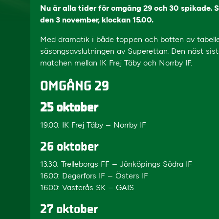
Nu är alla tider för omgång 29 och 30 spikade.
den 3 november, klockan 15.00.
Med dramatik i både toppen och botten av tabel
säsongsavslutningen av Superettan. Den näst si
matchen mellan IK Frej Täby och Norrby IF.
OMGÅNG 29
25 oktober
19.00: IK Frej Täby – Norrby IF
26 oktober
13.30: Trelleborgs FF – Jönköpings Södra IF
16.00: Degerfors IF – Östers IF
16.00: Västerås SK – GAIS
27 oktober