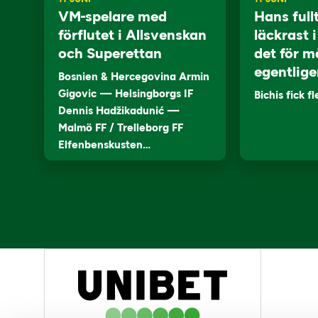
VM-spelare med
Hans full
förflutet i Allsvenskan
läckrast 
och Superettan
det för m
egentlige
Bosnien & Hercegovina Armin
Gigovic — Helsingborgs IF
Bichis fick f
Dennis Hadžikadunić —
Malmö FF / Trelleborg FF
Elfenbenskusten…