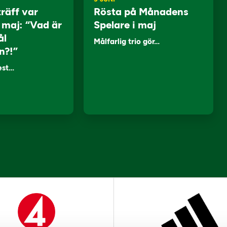
träff var
Rösta på Månadens
i maj: “Vad är
Spelare i maj
ål
Målfarlig trio gör…
n?!”
lest…