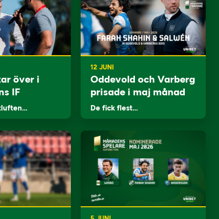
12 JUNI
ar över i
Oddevold och Varberg
ns IF
prisade i maj månad
tluften…
De fick flest…
5 JUNI