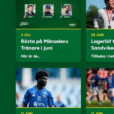
3 JULI
29 JUNI
Rösta på Månadens
Lagerlöf t
Tränare i juni
Sandvike
Här är de…
Tillbaka i he
11 JUNI
11 JUNI