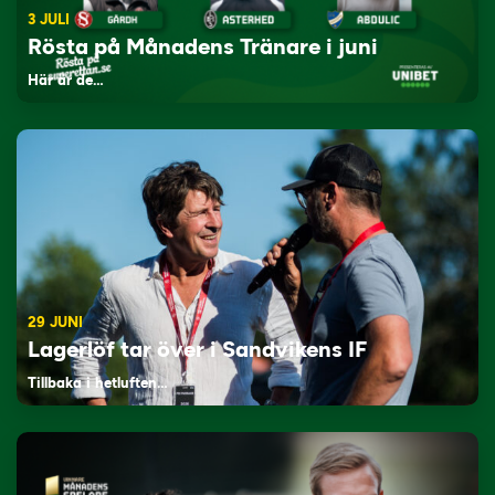
3 JULI
Rösta på Månadens Tränare i juni
Här är de…
29 JUNI
Lagerlöf tar över i Sandvikens IF
Tillbaka i hetluften…