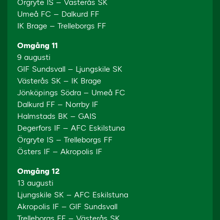
Örgryte IS – Västerås SK
Umeå FC – Dalkurd FF
IK Brage – Trelleborgs FF
Omgång 11
9 augusti
GIF Sundsvall – Ljungskile SK
Västerås SK – IK Brage
Jönköpings Södra – Umeå FC
Dalkurd FF – Norrby IF
Halmstads BK – GAIS
Degerfors IF – AFC Eskilstuna
Örgryte IS – Trelleborgs FF
Östers IF – Akropolis IF
Omgång 12
13 augusti
Ljungskile SK – AFC Eskilstuna
Akropolis IF – GIF Sundsvall
Trelleborgs FF – Västerås SK