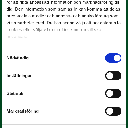
för att rikta anpassad information och marknadsföring till
Omgång 23
dig. Den information som samlas in kan komma att delas
18 oktober
med sociala medier och annons- och analysföretag som
Ljungskile SK – Västerås SK
vi samarbeter med. Du kan nedan välja att acceptera alla
Akropolis IF – AFC Eskilstuna
cookies eller välja vilka cookies som du vill ska
GIF Sundsvall – Jönköpings Södra
användas.
Halmstads BK – IK Brage
GAIS – Norrby IF
Samtyckesval
Örgryte IS – Dalkurd FF
Nödvändig
Östers IF – Degerfors IF
Umeå FC – Trelleborgs FF
Inställningar
Omgång 24
21 oktober
Statistik
AFC Eskilstuna – Trelleborgs FF
Västerås SK – Akropolis IF
Jönköpings Södra – GAIS
Marknadsföring
Dalkurd FF – GIF Sundsvall
Norrby IF – Halmstads BK