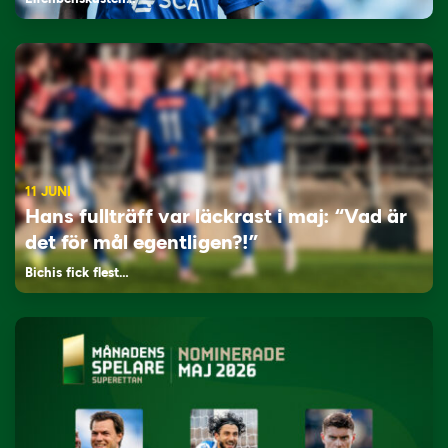
11 JUNI
Hans fullträff var läckrast i maj: “Vad är
det för mål egentligen?!”
Bichis fick flest…