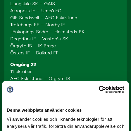
Ljungskile SK – GAIS
Akropolis IF – Umeå FC
GIF Sundsvall – AFC Eskilstuna
Trelleborgs FF – Norrby IF
Jönköpings Södra – Halmstads BK
Degerfors IF – Västerås SK
Örgryte IS – IK Brage
Östers IF – Dalkurd FF
Omgång 22
11 oktober
AFC Eskilstuna – Örgryte IS
Trelleborgs FF – Akropolis IF
Västerås SK – GIF Sundsvall
Dalkurd FF – Ljungskile SK
GAIS – Halmstads BK
Denna webbplats använder cookies
Norrby IF – Östers IF
Vi använder cookies och liknande teknologier för att
Umeå FC – Jönköpings Södra
analysera vår trafik, förbättra din användarupplevelse och
IK Brage – Degerfors IF