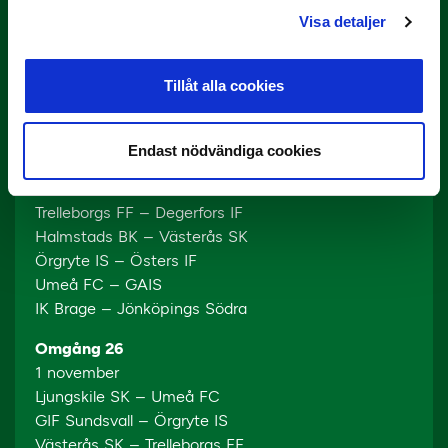
Degerfors IF – Örgryte IS
Visa detaljer
Östers IF – Umeå FC
IK Brage – Ljungskile SK
Tillåt alla cookies
Omgång 25
25 oktober
Ljungskile SK – GIF Sundsvall
Endast nödvändiga cookies
Akropolis IF – Norrby IF
AFC Eskilstuna – Dalkurd FF
Trelleborgs FF – Degerfors IF
Halmstads BK – Västerås SK
Örgryte IS – Östers IF
Umeå FC – GAIS
IK Brage – Jönköpings Södra
Omgång 26
1 november
Ljungskile SK – Umeå FC
GIF Sundsvall – Örgryte IS
Västerås SK – Trelleborgs FF