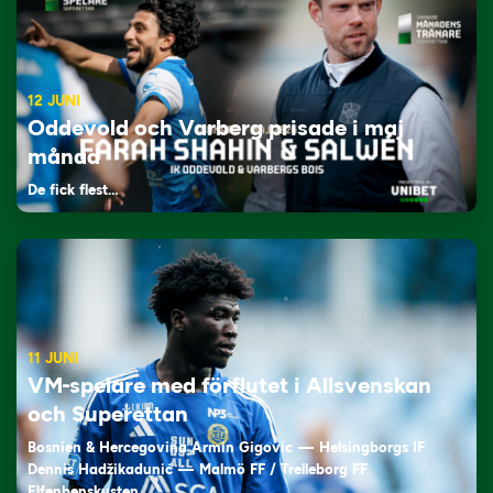
12 JUNI
Oddevold och Varberg prisade i maj
månad
De fick flest…
11 JUNI
VM-spelare med förflutet i Allsvenskan
och Superettan
Bosnien & Hercegovina Armin Gigovic — Helsingborgs IF
Dennis Hadžikadunić — Malmö FF / Trelleborg FF
Elfenbenskusten…