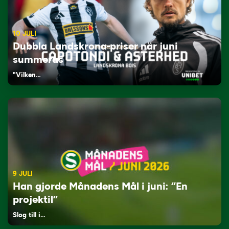
10 JULI
Dubbla Landskrona-priser när juni
summeras
"Vilken…
9 JULI
Han gjorde Månadens Mål i juni: ”En
projektil”
Slog till i…