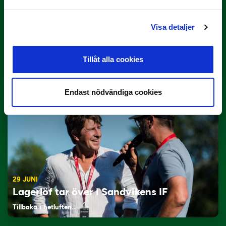
Visa detaljer
3 JULI
Rösta på Månadens Tränare i juni
Tillåt alla cookies
Här är de…
Endast nödvändiga cookies
29 JUNI
Lagerlöf tar över i Sandvikens IF
Tillbaka i hetluften…