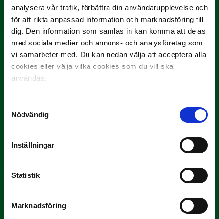
projektil”
analysera vår trafik, förbättra din användarupplevelse och
Slog till i…
för att rikta anpassad information och marknadsföring till
dig. Den information som samlas in kan komma att delas
med sociala medier och annons- och analysföretag som
vi samarbeter med. Du kan nedan välja att acceptera alla
cookies eller välja vilka cookies som du vill ska
användas.
Samtyckesval
Nödvändig
3 JULI
Rösta på Månadens Spelare i juni
Inställningar
Yttrar gör…
Statistik
Marknadsföring