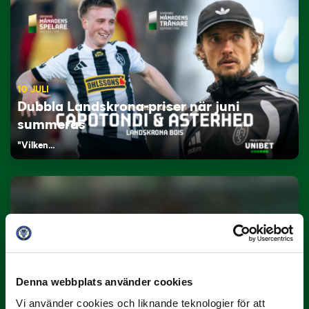
10 JULI
Dubbla Landskrona-priser när juni
summeras
"Vilken…
9 JULI
Denna webbplats använder cookies
Han gjorde Månadens Mål i juni: ”En
Vi använder cookies och liknande teknologier för att