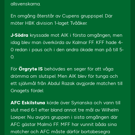
allsvenskarna.
En omgång återstår av Cupens gruppspel. Där
möter HBK division 1-laget Tvååker.
J-Södra
kryssade mot AIK i första omgången, men
idag blev man överkörda av Kalmar FF. KFF hade 4-
0 redan i paus och i den andra ökade man på till 5-
0.
För
Örgryte IS
behövdes en seger för att våga
drömma om slutspel. Men AIK blev för tunga och
ett självmål från Abdul Razak avgjorde matchen till
Gnagets fördel.
AFC Eskilstuna
körde över Syrianska och vann till
slut med 6-1 efter bland annat tre mål av Wilhelm
Loeper. Nu avgörs gruppen i sista omgången där
AFC gästar Malmö FF. MFF har vunnit båda sina
matcher och AFC måste därför bortabesegra