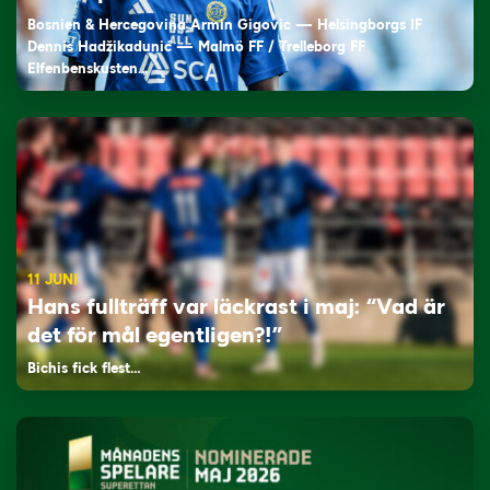
Bosnien & Hercegovina Armin Gigovic — Helsingborgs IF
Dennis Hadžikadunić — Malmö FF / Trelleborg FF
Elfenbenskusten…
11 JUNI
Hans fullträff var läckrast i maj: “Vad är
det för mål egentligen?!”
Bichis fick flest…