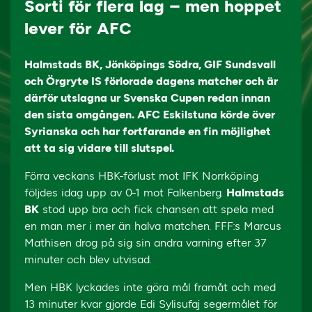
Sorti för flera lag – men hoppet
lever för AFC
Halmstads BK, Jönköpings Södra, GIF Sundsvall
och Örgryte IS förlorade dagens matcher och är
därför utslagna ur Svenska Cupen redan innan
den sista omgången. AFC Eskilstuna körde över
Syrianska och har fortfarande en fin möjlighet
att ta sig vidare till slutspel.
Förra veckans HBK-förlust mot IFK Norrköping
följdes idag upp av 0-1 mot Falkenberg.
Halmstads
BK
stod upp bra och fick chansen att spela med
en man mer i mer än halva matchen. FFF:s Marcus
Mathisen drog på sig sin andra varning efter 37
minuter och blev utvisad.
Men HBK lyckades inte göra mål framåt och med
13 minuter kvar gjorde Edi Sylisufaj segermålet för