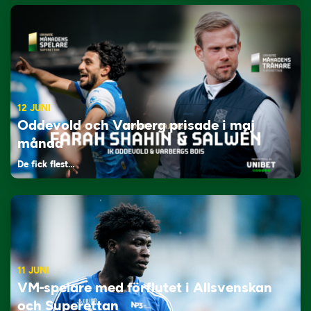
12 JUNI
Oddevold och Varberg prisade i maj
månad
De fick flest…
11 JUNI
VM-spelare med förflutet i Allsvenskan
och Superettan