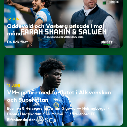
12 JUNI
Oddevold och Varberg prisade i maj
månad
De fick flest…
11 JUNI
VM-spelare med förflutet i Allsvenskan
och Superettan
Bosnien & Hercegovina Armin Gigovic — Helsingborgs IF
Dennis Hadžikadunić — Malmö FF / Trelleborg FF
Elfenbenskusten…