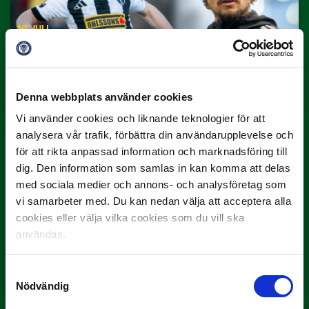
10 JULI
Dubbla Landskrona-priser när juni
summeras
"Vilken…
Denna webbplats använder cookies
Vi använder cookies och liknande teknologier för att
analysera vår trafik, förbättra din användarupplevelse och
för att rikta anpassad information och marknadsföring till
dig. Den information som samlas in kan komma att delas
med sociala medier och annons- och analysföretag som
vi samarbeter med. Du kan nedan välja att acceptera alla
cookies eller välja vilka cookies som du vill ska
9 JULI
Han gjorde Månadens Mål i juni: ”En
användas.
projektil”
Samtyckesval
Slog till i…
Nödvändig