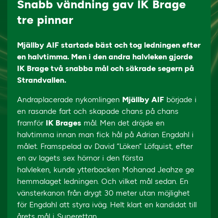
Snabb vändning gav IK Brage
tre pinnar
Mjällby AIF startade bäst och tog ledningen efter
en halvtimma. Men i den andra halvleken gjorde
IK Brage två snabba mål och säkrade segern på
Strandvallen.
Andraplacerade nykomlingen
Mjällby AIF
började i
en rasande fart och skapade chans på chans
framför
IK Brages
mål. Men det dröjde en
halvtimma innan man fick hål på Adrian Engdahl i
målet. Framspelad av David ”Löken” Löfquist, efter
en av lagets sex hörnor i den första
halvleken, kunde ytterbacken Mohanad Jeahze ge
hemmalaget ledningen. Och vilket mål sedan. En
vänsterkanon från drygt 30 meter utan möjlighet
för Engdahl att styra iväg. Helt klart en kandidat till
årets mål i Superettan.