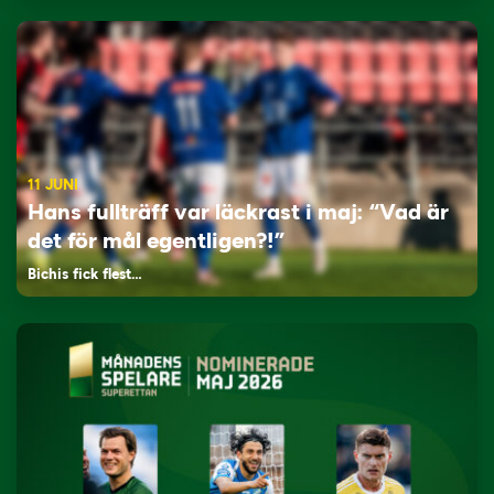
11 JUNI
Hans fullträff var läckrast i maj: “Vad är
det för mål egentligen?!”
Bichis fick flest…