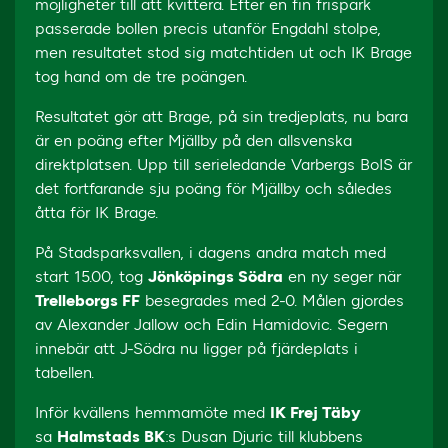
möjligheter till att kvittera. Efter en fin frispark
passerade bollen precis utanför Engdahl stolpe,
men resultatet stod sig matchtiden ut och IK Brage
tog hand om de tre poängen.
Resultatet gör att Brage, på sin tredjeplats, nu bara
är en poäng efter Mjällby på den allsvenska
direktplatsen. Upp till serieledande Varbergs BoIS är
det fortfarande sju poäng för Mjällby och således
åtta för IK Brage.
På Stadsparksvallen, i dagens andra match med
start 15.00, tog
Jönköpings Södra
en ny seger när
Trelleborgs FF
besegrades med 2-0. Målen gjordes
av Alexander Jallow och Edin Hamidovic. Segern
innebär att J-Södra nu ligger på fjärdeplats i
tabellen.
Inför kvällens hemmamöte med
IK Frej Täby
sa
Halmstads BK
:s Dusan Djuric till klubbens