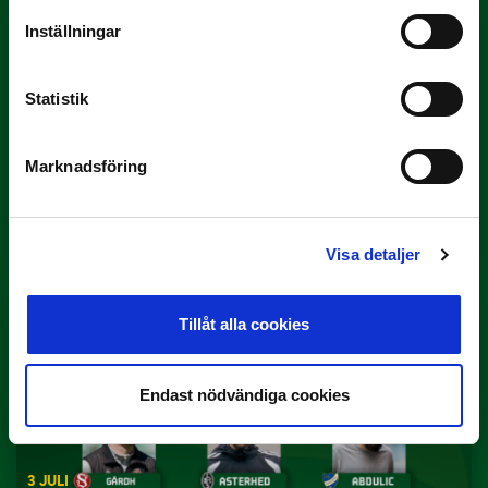
Inställningar
Statistik
Marknadsföring
3 JULI
Rösta på Månadens Spelare i juni
Yttrar gör…
Visa detaljer
Tillåt alla cookies
Endast nödvändiga cookies
3 JULI