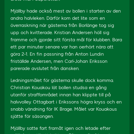
Mjällby hade också mest av bollen i starten av den
andra halvleken. Därför kom det lite som en
överraskning när gästerna från Borlänge tog sig
upp och kvitterade. Kristian Andersen höll sig
framme och gjorde sitt första mål för klubben. Bara
ett par minuter senare var han oerhört nära att
göra 2-1. En fin passning från Anton Lundin
friställde Andersen, men Carl-Johan Eriksson
parerade avslutet från dansken.
Ledningsmålet för gästerna skulle dock komma.
Christian Kouakou lät bollen studsa en gång
utanför straffområdet innan han klippte till på
halvvolley. Ottagbart i Erikssons högra kryss och en
snabb vändning för IK Brage. Målet var Kouakous
sjätte för säsongen.
Mjällby satte fart framåt igen och letade efter