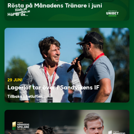
Rösta på Månadens Tränare i juni
Här är de…
29 JUNI
Lagerlöf tar över i Sandvikens IF
Tillbaka i hetluften…