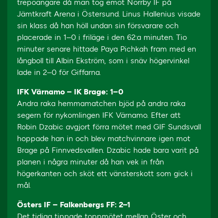
trepoängare då man tog emot Norrby IF på
Jämtkraft Arena i Östersund. Linus Hallenius visade
sin klass då han höll undan sin försvarare och
placerade in 1–0 i friläge i den 62:a minuten. Tio
minuter senare hittade Paya Pichkah fram med en
långboll till Albin Ekström, som i snäv högervinkel
lade in 2–0 för Giffarna.
IFK Värnamo – IK Brage: 1–0
Andra raka hemmamatchen bjöd på andra raka
segern för nykomlingen IFK Värnamo. Efter att
Robin Dzabic avgjort förra mötet med GIF Sundsvall
hoppade han in och blev matchvinnare igen mot
Brage på Finnvedsvallen. Dzabic hade bara varit på
planen i några minuter då han vek in från
högerkanten och sköt ett vänsterskott som gick i
mål.
Östers IF – Falkenbergs FF: 2–1
Det tidiga tippade toppmötet mellan Öster och