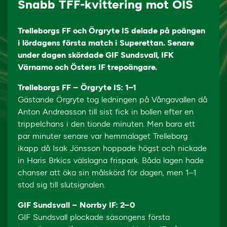
Snabb TFF-kvittering mot ÖIS
Trelleborgs FF och Örgryte IS delade på poängen
i lördagens första match i Superettan. Senare
under dagen skördade GIF Sundsvall, IFK
Värnamo och Östers IF trepoängare.
Trelleborgs FF – Örgryte IS: 1–1
Gästande Örgryte tog ledningen på Vångavallen då
Anton Andreasson till sist fick in bollen efter en
trippelchans i den tionde minuten. Men bara ett
par minuter senare var hemmalaget Trelleborg
ikapp då Isak Jönsson hoppade högst och nickade
in Haris Brkics välslagna frispark. Båda lagen hade
chanser att öka sin målskörd för dagen, men 1–1
stod sig till slutsignalen.
GIF Sundsvall – Norrby IF: 2–0
GIF Sundsvall plockade säsongens första