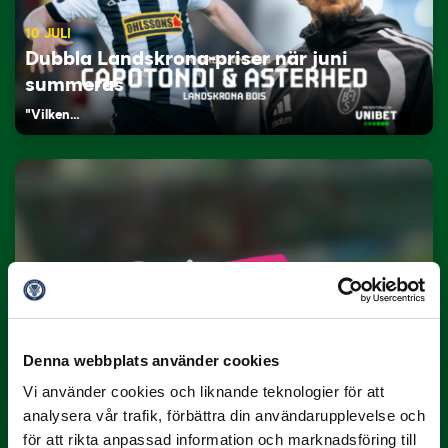
10 JULI
Dubbla Landskrona-priser när juni
summeras
"Vilken…
9 JULI
Han gjorde Månadens Mål i juni: ”En
projektil”
Denna webbplats använder cookies
Slog till i…
Vi använder cookies och liknande teknologier för att
analysera vår trafik, förbättra din användarupplevelse och
för att rikta anpassad information och marknadsföring till