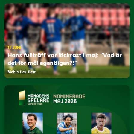
11 JUNI
Hans fullträff var läckrast i maj: “Vad är
det för mål egentligen?!”
Bichis fick flest…