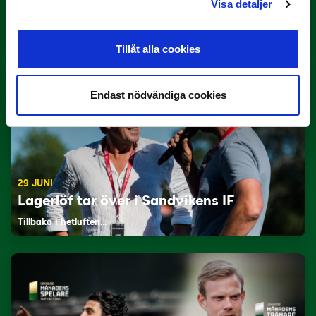
Visa detaljer
Rösta på Månadens Tränare i juni
Här är de…
Tillåt alla cookies
Endast nödvändiga cookies
29 JUNI
Lagerlöf tar över i Sandvikens IF
Tillbaka i hetluften…