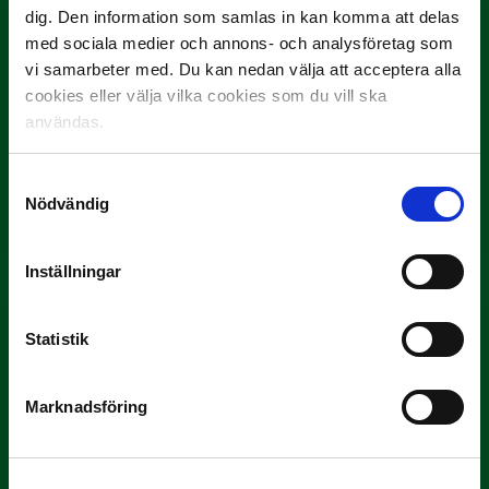
dig. Den information som samlas in kan komma att delas
med sociala medier och annons- och analysföretag som
vi samarbeter med. Du kan nedan välja att acceptera alla
cookies eller välja vilka cookies som du vill ska
användas.
3 JULI
Samtyckesval
Rösta på Månadens Spelare i juni
Nödvändig
Yttrar gör…
Inställningar
Statistik
Marknadsföring
3 JULI