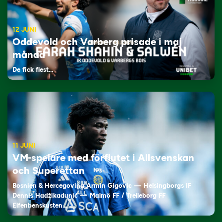
12 JUNI
Oddevold och Varberg prisade i maj
månad
De fick flest…
11 JUNI
VM-spelare med förflutet i Allsvenskan
och Superettan
Bosnien & Hercegovina Armin Gigovic — Helsingborgs IF
Dennis Hadžikadunić — Malmö FF / Trelleborg FF
Elfenbenskusten…