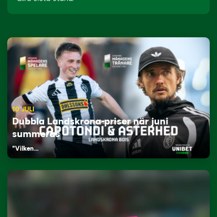
10 JULI
Dubbla Landskrona-priser när juni
summeras
"Vilken…