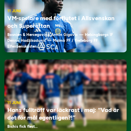
11 JUNI
VM-spelare med förflutet i Allsvenskan
och Superettan
Bosnien & Hercegovina Armin Gigovic — Helsingborgs IF
Dennis Hadžikadunić — Malmö FF / Trelleborg FF
Elfenbenskusten…
11 JUNI
Hans fullträff var läckrast i maj: “Vad är
det för mål egentligen?!”
Bichis fick flest…