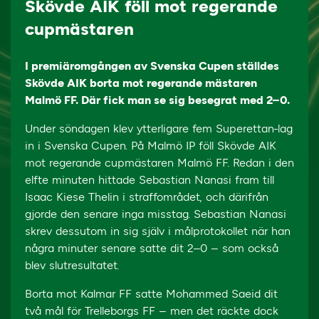
Skövde AIK föll mot regerande
cupmästaren
I premiäromgången av Svenska Cupen ställdes
Skövde AIK borta mot regerande mästaren
Malmö FF. Där fick man se sig besegrat med 2–0.
Under söndagen klev ytterligare fem Superettan-lag
in i Svenska Cupen. På Malmö IP föll Skövde AIK
mot regerande cupmästaren Malmö FF. Redan i den
elfte minuten hittade Sebastian Nanasi fram till
Isaac Kiese Thelin i straffområdet, och därifrån
gjorde den senare inga misstag. Sebastian Nanasi
skrev dessutom in sig själv i målprotokollet när han
några minuter senare satte dit 2–0 – som också
blev slutresultatet.
Borta mot Kalmar FF satte Mohammed Saeid dit
två mål för Trelleborgs FF – men det räckte dock