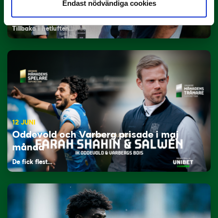
29 JUNI
Endast nödvändiga cookies
Lagerlöf tar över i Sandvikens IF
Tillbaka i hetluften…
12 JUNI
Oddevold och Varberg prisade i maj
månad
De fick flest…