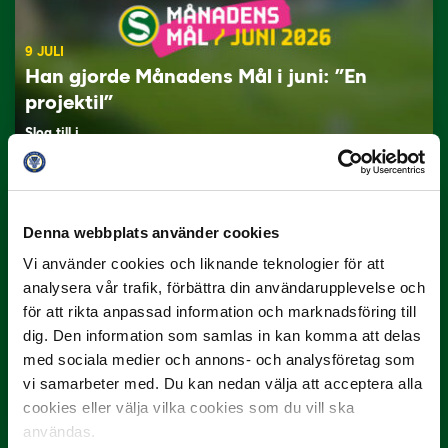
9 JULI
Han gjorde Månadens Mål i juni: ”En
projektil”
Slog till i…
Denna webbplats använder cookies
Vi använder cookies och liknande teknologier för att
analysera vår trafik, förbättra din användarupplevelse och
för att rikta anpassad information och marknadsföring till
dig. Den information som samlas in kan komma att delas
3 JULI
med sociala medier och annons- och analysföretag som
Rösta på Månadens Spelare i juni
vi samarbeter med. Du kan nedan välja att acceptera alla
cookies eller välja vilka cookies som du vill ska
Yttrar gör…
användas.