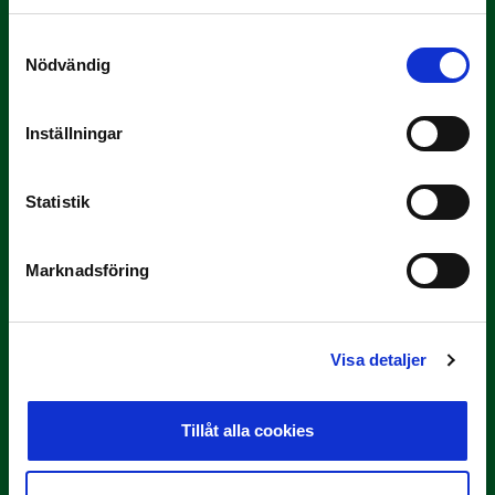
Samtyckesval
Nödvändig
Inställningar
3 JULI
Statistik
Rösta på Månadens Tränare i juni
Här är de…
Marknadsföring
Visa detaljer
Tillåt alla cookies