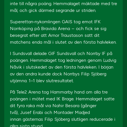
inte till några poäng. Hemmalaget mäktade med tre
mål, och gick därmed segrande ur striden.
Superettan-nykomlingen GAIS tog emot IFK
Norrköping på Bravida Arena – och fick se sig
besegrat efter att Arnor Traustason satt dit
matchens enda mål i slutet av den första halvleken.
I Sundsvall delade GIF Sundsvall och Norrby IF på
poängen. Hemmalaget tog ledningen genom Ludvig
Nåvik i slutskedet av den första halvleken. I början
av den andra kunde dock Norrbys Filip Sjöberg
utjämna. 1–1 blev slutresultatet.
På Tele2 Arena tog Hammarby hand om alla tre
poängen i mötet med IK Brage. Hemmalaget satte
dit fyra raka mål via Nahir Besara (gånger
två), Jusef Erabi och Montader Madjed
innan gästernas Filip Sjöberg slutligen reducerade i
allra sista stund.