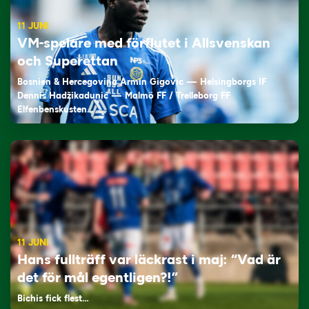
11 JUNI
VM-spelare med förflutet i Allsvenskan
och Superettan
Bosnien & Hercegovina Armin Gigovic — Helsingborgs IF
Dennis Hadžikadunić — Malmö FF / Trelleborg FF
Elfenbenskusten…
11 JUNI
Hans fullträff var läckrast i maj: “Vad är
det för mål egentligen?!”
Bichis fick flest…