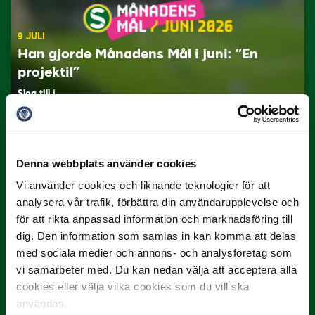
9 JULI
Han gjorde Månadens Mål i juni: ”En
projektil”
Slog till i…
Denna webbplats använder cookies
Vi använder cookies och liknande teknologier för att
analysera vår trafik, förbättra din användarupplevelse och
för att rikta anpassad information och marknadsföring till
dig. Den information som samlas in kan komma att delas
3 JULI
med sociala medier och annons- och analysföretag som
Rösta på Månadens Spelare i juni
vi samarbeter med. Du kan nedan välja att acceptera alla
cookies eller välja vilka cookies som du vill ska
Yttrar gör…
användas.