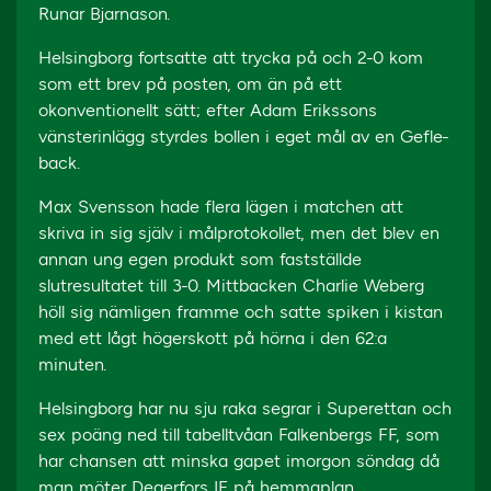
Runar Bjarnason.
Helsingborg fortsatte att trycka på och 2-0 kom
som ett brev på posten, om än på ett
okonventionellt sätt; efter Adam Erikssons
vänsterinlägg styrdes bollen i eget mål av en Gefle-
back.
Max Svensson hade flera lägen i matchen att
skriva in sig själv i målprotokollet, men det blev en
annan ung egen produkt som fastställde
slutresultatet till 3-0. Mittbacken Charlie Weberg
höll sig nämligen framme och satte spiken i kistan
med ett lågt högerskott på hörna i den 62:a
minuten.
Helsingborg har nu sju raka segrar i Superettan och
sex poäng ned till tabelltvåan Falkenbergs FF, som
har chansen att minska gapet imorgon söndag då
man möter Degerfors IF på hemmaplan.