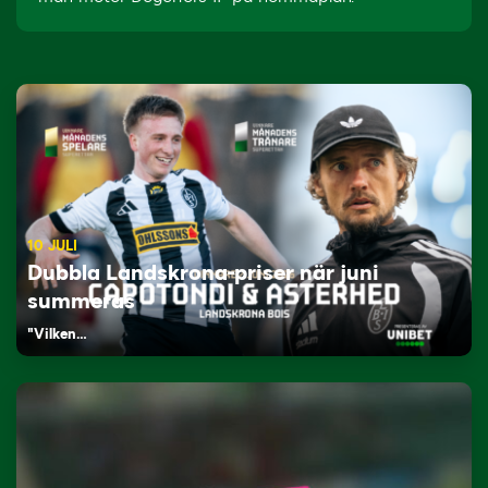
10 JULI
Dubbla Landskrona-priser när juni
summeras
"Vilken…