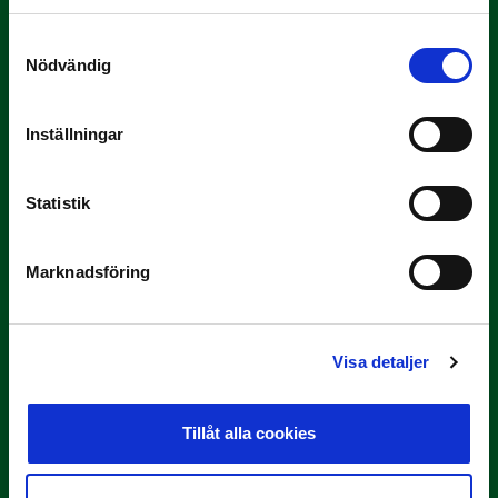
Samtyckesval
Nödvändig
Inställningar
3 JULI
Statistik
Rösta på Månadens Tränare i juni
Här är de…
Marknadsföring
Visa detaljer
Tillåt alla cookies