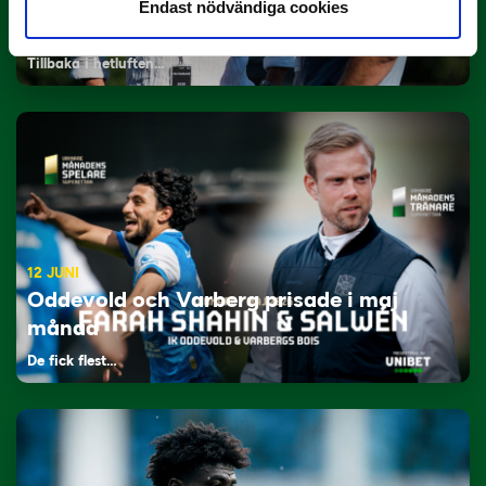
29 JUNI
Endast nödvändiga cookies
Lagerlöf tar över i Sandvikens IF
Tillbaka i hetluften…
12 JUNI
Oddevold och Varberg prisade i maj
månad
De fick flest…