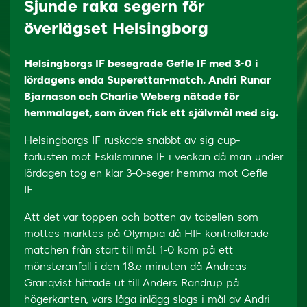
Sjunde raka segern för
överlägset Helsingborg
Helsingborgs IF besegrade Gefle IF med 3-0 i
lördagens enda Superettan-match. Andri Runar
Bjarnason och Charlie Weberg nätade för
hemmalaget, som även fick ett självmål med sig.
Helsingborgs IF ruskade snabbt av sig cup-
förlusten mot Eskilsminne IF i veckan då man under
lördagen tog en klar 3-0-seger hemma mot Gefle
IF.
Att det var toppen och botten av tabellen som
möttes märktes på Olympia då HIF kontrollerade
matchen från start till mål. 1-0 kom på ett
mönsteranfall i den 18:e minuten då Andreas
Granqvist hittade ut till Anders Randrup på
högerkanten, vars låga inlägg slogs i mål av Andri